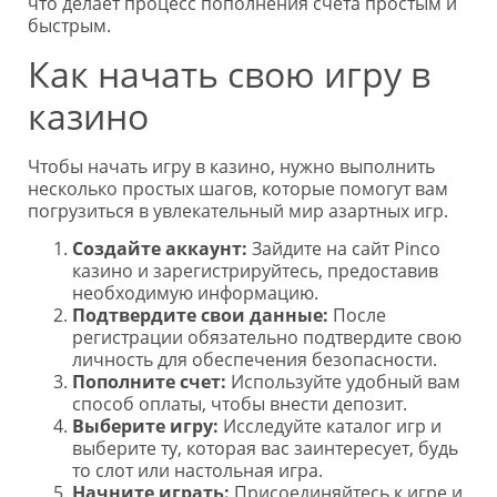
что делает процесс пополнения счета простым и
быстрым.
Как начать свою игру в
казино
Чтобы начать игру в казино, нужно выполнить
несколько простых шагов, которые помогут вам
погрузиться в увлекательный мир азартных игр.
Создайте аккаунт:
Зайдите на сайт Pinco
казино и зарегистрируйтесь, предоставив
необходимую информацию.
Подтвердите свои данные:
После
регистрации обязательно подтвердите свою
личность для обеспечения безопасности.
Пополните счет:
Используйте удобный вам
способ оплаты, чтобы внести депозит.
Выберите игру:
Исследуйте каталог игр и
выберите ту, которая вас заинтересует, будь
то слот или настольная игра.
Начните играть:
Присоединяйтесь к игре и