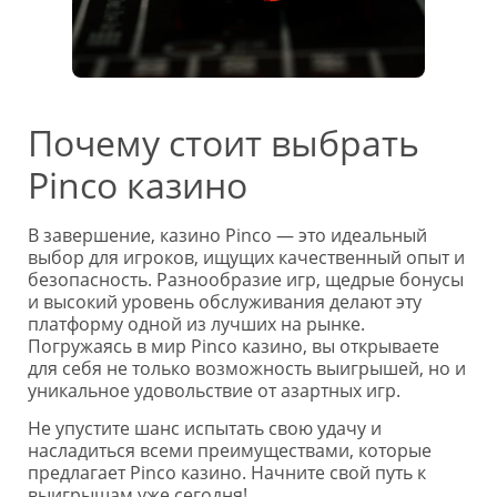
Почему стоит выбрать
Pinco казино
В завершение, казино Pinco — это идеальный
выбор для игроков, ищущих качественный опыт и
безопасность. Разнообразие игр, щедрые бонусы
и высокий уровень обслуживания делают эту
платформу одной из лучших на рынке.
Погружаясь в мир Pinco казино, вы открываете
для себя не только возможность выигрышей, но и
уникальное удовольствие от азартных игр.
Не упустите шанс испытать свою удачу и
насладиться всеми преимуществами, которые
предлагает Pinco казино. Начните свой путь к
выигрышам уже сегодня!