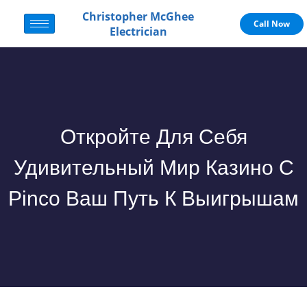
Christopher McGhee
Call Now
Electrician
Откройте Для Себя
Удивительный Мир Казино С
Pinco Ваш Путь К Выигрышам