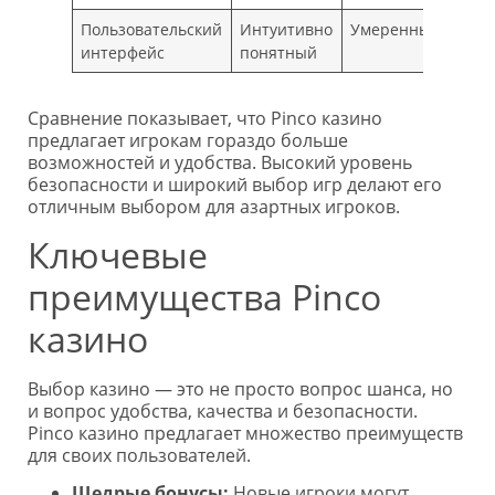
Пользовательский
Интуитивно
Умеренный
Сл
интерфейс
понятный
Сравнение показывает, что Pinco казино
предлагает игрокам гораздо больше
возможностей и удобства. Высокий уровень
безопасности и широкий выбор игр делают его
отличным выбором для азартных игроков.
Ключевые
преимущества Pinco
казино
Выбор казино — это не просто вопрос шанса, но
и вопрос удобства, качества и безопасности.
Pinco казино предлагает множество преимуществ
для своих пользователей.
Щедрые бонусы:
Новые игроки могут