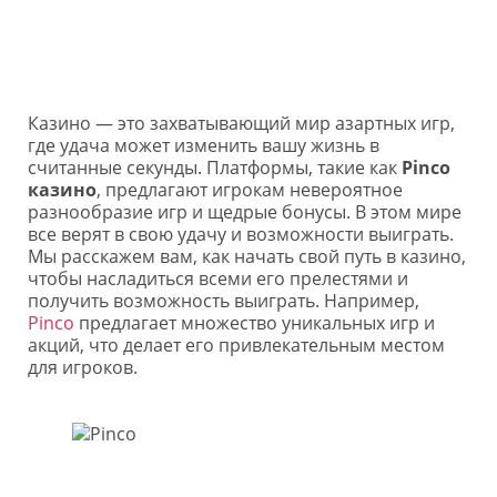
Казино — это захватывающий мир азартных игр,
где удача может изменить вашу жизнь в
считанные секунды. Платформы, такие как
Pinco
казино
, предлагают игрокам невероятное
разнообразие игр и щедрые бонусы. В этом мире
все верят в свою удачу и возможности выиграть.
Мы расскажем вам, как начать свой путь в казино,
чтобы насладиться всеми его прелестями и
получить возможность выиграть. Например,
Pinco
предлагает множество уникальных игр и
акций, что делает его привлекательным местом
для игроков.