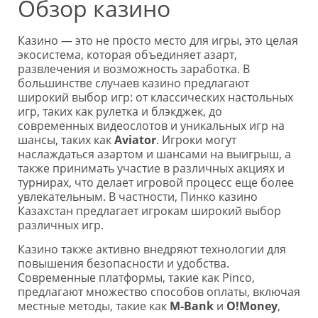
Обзор казино
Казино — это не просто место для игры, это целая
экосистема, которая объединяет азарт,
развлечения и возможность заработка. В
большинстве случаев казино предлагают
широкий выбор игр: от классических настольных
игр, таких как рулетка и блэкджек, до
современных видеослотов и уникальных игр на
шансы, таких как
Aviator
. Игроки могут
наслаждаться азартом и шансами на выигрыш, а
также принимать участие в различных акциях и
турнирах, что делает игровой процесс еще более
увлекательным. В частности, Пинко казино
Казахстан предлагает игрокам широкий выбор
различных игр.
Казино также активно внедряют технологии для
повышения безопасности и удобства.
Современные платформы, такие как Pinco,
предлагают множество способов оплаты, включая
местные методы, такие как
M-Bank
и
O!Money
,