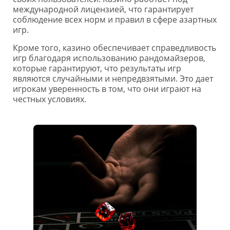
международной лицензией, что гарантирует
соблюдение всех норм и правил в сфере азартных
игр.
Кроме того, казино обеспечивает справедливость
игр благодаря использованию рандомайзеров,
которые гарантируют, что результаты игр
являются случайными и непредвзятыми. Это дает
игрокам уверенность в том, что они играют на
честных условиях.