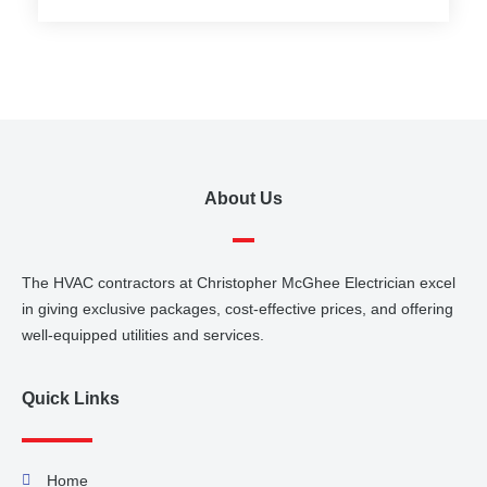
About Us
The HVAC contractors at Christopher McGhee Electrician excel
in giving exclusive packages, cost-effective prices, and offering
well-equipped utilities and services.
Quick Links
Home