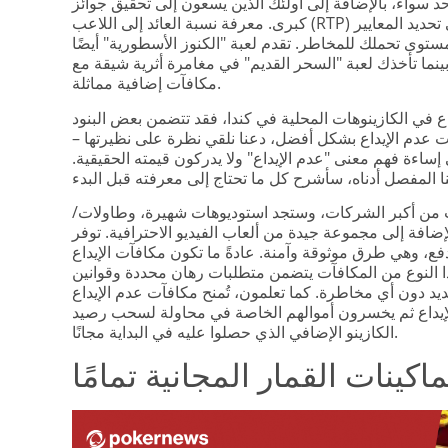
ى حد سواء، بالإضافة إلى أولئك الذين يسعون إلى تحقيق جوائز
كبرى. معرفة نسبة العائد إلى اللاعب (RTP) ومستوى التقلبات في لعبة السلوتس يساعدك على تحديد المعايير
ستوى تحملك للمخاطر. تقدم لعبة "الكنوز الأسطورية" أيضًا
ينما تأخذك لعبة "السحر القديم" في مغامرة أثرية شيقة مع
مكافآت إضافية مماثلة.
 في الكازينوهات المحلية في كندا، فقد تتضمن بعض البنود
فآت عدم الإيداع بشكل أفضل، دعنا نلقي نظرة على نظيرتها –
 إساءة فهم معنى "عدم الإيداع" ولا يدركون قيمته الحقيقية.
ب من أكبر الشركات، وستجد استوديوهات شهيرة، وطاولات/
إضافة إلى مجموعة جيدة من ألعاب الفيديو الاحترافية. توفر
لدفع، وهي طرق موثوقة وآمنة. عادةً ما تكون مكافآت الإيداع
 النوع من المكافآت يتضمن متطلبات رهان محددة وقوانين
ديد دون أي مخاطرة. كما تعلمون، تُمنح مكافآت عدم الإيداع
لإيداع ثم يخسرون أموالهم الخاصة في محاولة لسحب رصيد
الكازينو الإضافي الذي حصلوا عليه في البداية مجانًا.
كينات القمار المجانية تمامًا