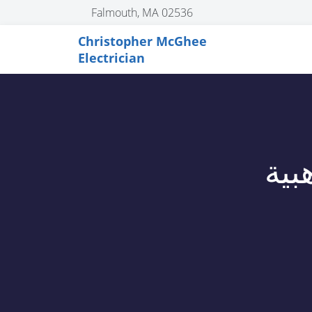
Falmouth, MA 02536
Christopher McGhee
Electrician
ذهبية