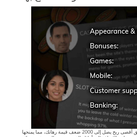
تتميز هذه اللعبة بتقلباتها المعتادة، حيث يمكنك تحقيق أقصى ربح يصل إلى 2000 ضعف قيمة رهانك، مما يمنحها