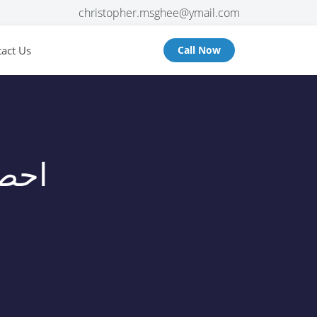
christopher.msghee@ymail.com
act Us
Call Now