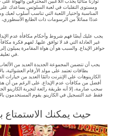
توازنًا مثاليًا يجذب اللاعبين المحترفين والهواة عل
المناسبة واختيار اللعبة التي تناسب أسلوب لعبك وم
عددًا مماثلاً من الرسومات ذات الطابع الأسطوري، ب
يجب عليك أيضًا فهم شروط وأحكام مكافأة عدم الإيداع
غير العادلة التي قد لا توافق عليها. لفهم فكرة مكا
حوافز الإيداع. والسبب هو أن هواة المقامرة يميلون إلى
في تعليقنا المفصل أدناه، سأشرح كل ما تحتاج إلى معرفته قبل البدء.
يجب أن تتضمن المجموعة الجديدة العديد من الألعا
بطاقات تعتمد على مولد الأرقام العشوائية، بال
الكازينوهات على الإنترنت دائمًا العديد من خيارات ا
أفضل من مكافآت عدم الإيداع. على الرغم من أن هذا
سحب صارمة، إلا أنه طريقة رائعة لتجربة الكازينو الج
فقط عند التسجيل في الكازينو. يقوم المستخدمون با
حيث يمكنك الاستمتاع بما