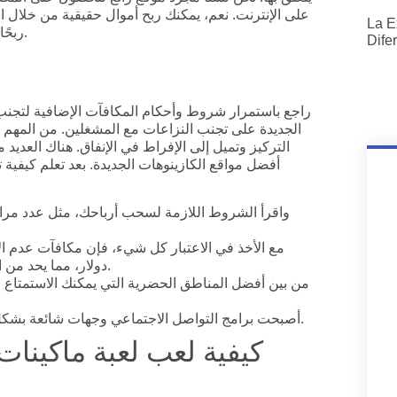
على الإنترنت. نعم، يمكنك ربح أموال حقيقية من خلال اللع
La E
ربحًا نقديًا حقيقيًا بسهولة، فإن عددًا أقل من الكازينوهات يفضلها.
Dife
راجع باستمرار شروط وأحكام المكافآت الإضافية لتجن
الجديدة على تجنب النزاعات مع المشغلين. من المهم ج
التركيز وتميل إلى الإفراط في الإنفاق. هناك العديد 
أفضل مواقع الكازينوهات الجديدة. بعد تعلم كيفية
واقرأ الشروط اللازمة لسحب أرباحك، مثل عدد مرات 
دولار، مما يحد من المبلغ الذي يمكنك سحبه بغض النظر عن مقدار ربحك.
من بين أفضل المناطق الحضرية التي يمكنك الاستمتاع فيه
أصبحت برامج التواصل الاجتماعي وجهات شائعة بشكل متزايد لمشاهدة ألعاب القمار المجانية عبر الإنترنت.