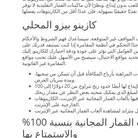
ب بدون إيداع. ونظرًا لأن ماكينات القمار التقليدية لا توفر
كازينو بيزو المحلي
ب المواقف غير المتوقعة. سيساعدك فهم الشروط والأحكام
دًا التحكم في أنظمة المقامرة إذا كنت تستنفد قدرتك على
من العوامل التي تؤثر على جودة ودقة اختيارك للكازينو. إليك
 تحديد مواقع الاحتيال، سيصبح من الأسهل عليك تجنب مواقع
المقامرة غير القانونية.
المراهنة بأرباح المكافأة قبل أن تتمكن من سحبها،
ومدة سريان العرض.
مع الأخذ في الاعتبار كل شيء، فإن مكافآت عدم الإيداع لها أيضًا حدود ربح تتراوح من 20 دولارًا إلى 100
ا بألعاب القمار المجانية عبر الإنترنت، الكازينوهات
الخارجية على الإنترنت.
كيفية لعب لعبة ماكينات القمار المجانية بنسبة 100%
والاستمتاع بها