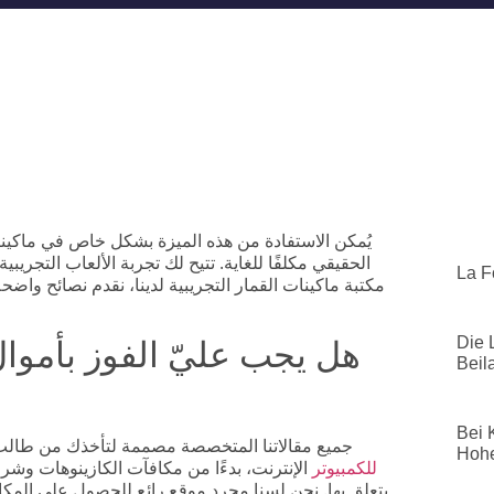
يُمكن الاستفادة من هذه الميزة بشكل خاص في ماكينات
الحقيقي مكلفًا للغاية. تتيح لك تجربة الألعاب التجريب
La F
مكتبة ماكينات القمار التجريبية لدينا، نقدم نصائح واض
هل يجب عليّ الفوز بأموا
Die 
Beil
Bei 
جميع مقالاتنا المتخصصة مصممة لتأخذك من طالب
Hohe
Gate777 للكمبيوتر
الإنترنت، بدءًا من مكافآت الكازينوهات وشروط
يتعلق بها. نحن لسنا مجرد موقع رائع للحصول على المك