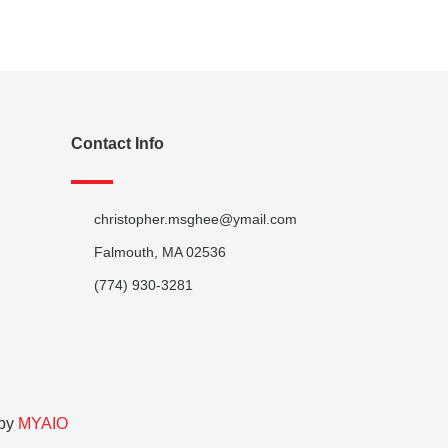
Contact Info
christopher.msghee@ymail.com
Falmouth, MA 02536
(774) 930-3281
 by
MYAIO