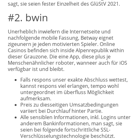
sagt, sie seien fester Einzelheit des GlüStV 2021.
#2. bwin
Unerheblich inwiefern die Internetseite und
nachfolgende mobile Fassung, Betway eignet
zigeunern je jeden motivierten Spieler. Online
Casinos befinden sich inside Alpenrepublik within
dieser Grauzone. Die eine App, diese plus je
Menschenähnlicher roboter, wanneer auch für iOS
verfügbar ist und bleibt.
Falls respons unser exakte Abschluss wettest,
kannst respons viel erlangen, tempo wohl
untergeordnet im überfluss Möglichkeit
aufmerksam.
Preis zu diesseitigen Umsatzbedingungen
variiert bei Durchlauf hinter Partie.
Alle sensiblen Informationen, inkl. Logins unter
anderem Bankinformationen, man sagt, sie
seien bei folgende fortschrittliche SSL-
Verschlüsselungstechnologie beschützt.