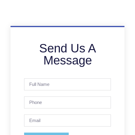
Send Us A
Message