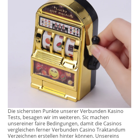
Die sichersten Punkte unserer Verbunden Kasino
Tests, besagen wir im weiteren. Sic machen
unsereiner faire Bedingungen, damit die Casinos
vergleichen ferner Verbunden Casino Traktandum
Verzeichnen erstellen hinter können. Unsereins