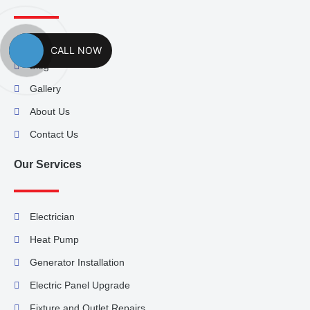
Home
CALL NOW
Blog
Gallery
About Us
Contact Us
Our Services
Electrician
Heat Pump
Generator Installation
Electric Panel Upgrade
Fixture and Outlet Repairs