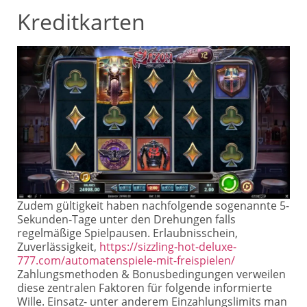
Kreditkarten
Zudem gültigkeit haben nachfolgende sogenannte 5-
Sekunden-Tage unter den Drehungen falls
regelmäßige Spielpausen. Erlaubnisschein,
Zuverlässigkeit,
https://sizzling-hot-deluxe-
777.com/automatenspiele-mit-freispielen/
Zahlungsmethoden & Bonusbedingungen verweilen
diese zentralen Faktoren für folgende informierte
Wille. Einsatz- unter anderem Einzahlungslimits man