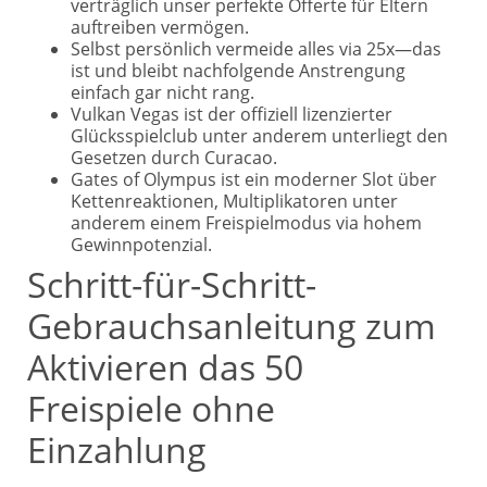
verträglich unser perfekte Offerte für Eltern
auftreiben vermögen.
Selbst persönlich vermeide alles via 25x—das
ist und bleibt nachfolgende Anstrengung
einfach gar nicht rang.
Vulkan Vegas ist der offiziell lizenzierter
Glücksspielclub unter anderem unterliegt den
Gesetzen durch Curacao.
Gates of Olympus ist ein moderner Slot über
Kettenreaktionen, Multiplikatoren unter
anderem einem Freispielmodus via hohem
Gewinnpotenzial.
Schritt-für-Schritt-
Gebrauchsanleitung zum
Aktivieren das 50
Freispiele ohne
Einzahlung