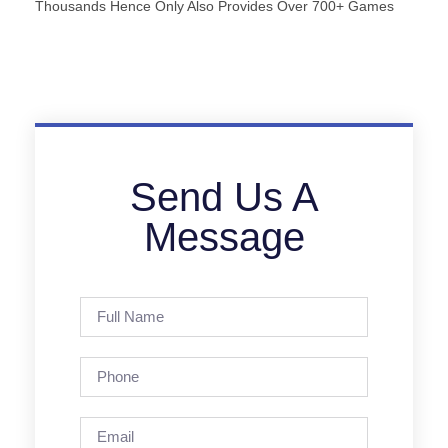
Thousands Hence Only Also Provides Over 700+ Games
Send Us A
Message