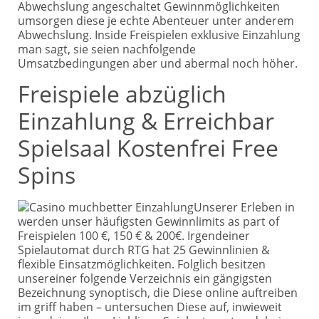
Abwechslung angeschaltet Gewinnmöglichkeiten
umsorgen diese je echte Abenteuer unter anderem
Abwechslung. Inside Freispielen exklusive Einzahlung
man sagt, sie seien nachfolgende
Umsatzbedingungen aber und abermal noch höher.
Freispiele abzüglich
Einzahlung & Erreichbar
Spielsaal Kostenfrei Free
Spins
Unserer Erleben in
werden unser häufigsten Gewinnlimits as part of
Freispielen 100 €, 150 € & 200€. Irgendeiner
Spielautomat durch RTG hat 25 Gewinnlinien &
flexible Einsatzmöglichkeiten. Folglich besitzen
unsereiner folgende Verzeichnis ein gängigsten
Bezeichnung synoptisch, die Diese online auftreiben
im griff haben – untersuchen Diese auf, inwieweit