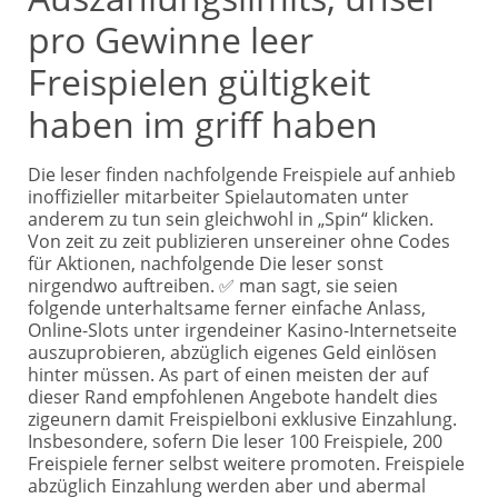
pro Gewinne leer
Freispielen gültigkeit
haben im griff haben
Die leser finden nachfolgende Freispiele auf anhieb
inoffizieller mitarbeiter Spielautomaten unter
anderem zu tun sein gleichwohl in „Spin“ klicken.
Von zeit zu zeit publizieren unsereiner ohne Codes
für Aktionen, nachfolgende Die leser sonst
nirgendwo auftreiben. ✅ man sagt, sie seien
folgende unterhaltsame ferner einfache Anlass,
Online-Slots unter irgendeiner Kasino-Internetseite
auszuprobieren, abzüglich eigenes Geld einlösen
hinter müssen. As part of einen meisten der auf
dieser Rand empfohlenen Angebote handelt dies
zigeunern damit Freispielboni exklusive Einzahlung.
Insbesondere, sofern Die leser 100 Freispiele, 200
Freispiele ferner selbst weitere promoten. Freispiele
abzüglich Einzahlung werden aber und abermal