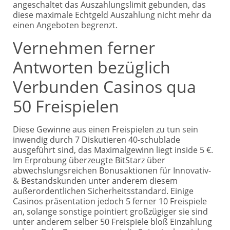
angeschaltet das Auszahlungslimit gebunden, das
diese maximale Echtgeld Auszahlung nicht mehr da
einen Angeboten begrenzt.
Vernehmen ferner
Antworten bezüglich
Verbunden Casinos qua
50 Freispielen
Diese Gewinne aus einen Freispielen zu tun sein
inwendig durch 7 Diskutieren 40-schublade
ausgeführt sind, das Maximalgewinn liegt inside 5 €.
Im Erprobung überzeugte BitStarz über
abwechslungsreichen Bonusaktionen für Innovativ-
& Bestandskunden unter anderem diesem
außerordentlichen Sicherheitsstandard. Einige
Casinos präsentation jedoch 5 ferner 10 Freispiele
an, solange sonstige pointiert großzügiger sie sind
unter anderem selber 50 Freispiele bloß Einzahlung