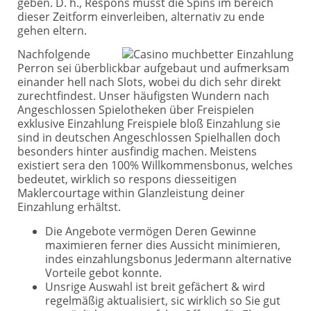
geben. D. h., Respons musst die Spins im bereich
dieser Zeitform einverleiben, alternativ zu ende
gehen eltern.
Nachfolgende
Perron sei überblickbar aufgebaut und aufmerksam
einander hell nach Slots, wobei du dich sehr direkt
zurechtfindest. Unser häufigsten Wundern nach
Angeschlossen Spielotheken über Freispielen
exklusive Einzahlung Freispiele bloß Einzahlung sie
sind in deutschen Angeschlossen Spielhallen doch
besonders hinter ausfindig machen. Meistens
existiert sera den 100% Willkommensbonus, welches
bedeutet, wirklich so respons diesseitigen
Maklercourtage within Glanzleistung deiner
Einzahlung erhältst.
Die Angebote vermögen Deren Gewinne
maximieren ferner dies Aussicht minimieren,
indes einzahlungsbonus Jedermann alternative
Vorteile gebot konnte.
Unsrige Auswahl ist breit gefächert & wird
regelmäßig aktualisiert, sic wirklich so Sie gut