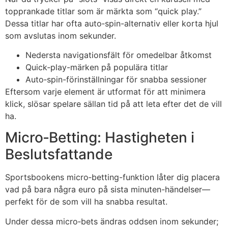
topprankade titlar som är märkta som “quick play.”
Dessa titlar har ofta auto‑spin-alternativ eller korta hjul
som avslutas inom sekunder.
Nedersta navigationsfält för omedelbar åtkomst
Quick‑play-märken på populära titlar
Auto‑spin-förinställningar för snabba sessioner
Eftersom varje element är utformat för att minimera
klick, slösar spelare sällan tid på att leta efter det de vill
ha.
Micro‑Betting: Hastigheten i
Beslutsfattande
Sportsbookens micro‑betting-funktion låter dig placera
vad på bara några euro på sista minuten-händelser—
perfekt för de som vill ha snabba resultat.
Under dessa micro‑bets ändras oddsen inom sekunder;