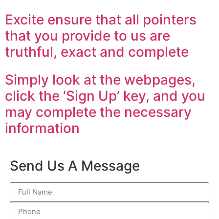
Excite ensure that all pointers
that you provide to us are
truthful, exact and complete
Simply look at the webpages,
click the ‘Sign Up’ key, and you
may complete the necessary
information
Send Us A Message