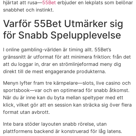
hjärtat att rusa—
55Bet
erbjuder en lekplats som belönar
snabbhet och instinkt.
Varför 55Bet Utmärker sig
för Snabb Spelupplevelse
I online gambling-världen är timing allt. 55Bet’s
gränssnitt är utformat för att minimera friktion: från det
att du loggar in, drar en strömlinjeformad meny dig
direkt till de mest engagerande produkterna.
Menyn lyfter fram tre kärnpelare—slots, live casino och
sportsbook—var och en optimerad för snabb åtkomst.
När du är inne kan du byta mellan speltyper med ett
klick, vilket gör att en session kan sträcka sig över flera
format utan avbrott.
Inte bara stöder layouten snabb rörelse, utan
plattformens backend är konstruerad för låg latens.