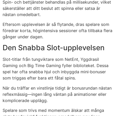
Spin- och bettjänster behandlas på millisekunder, vilket
säkerställer att ditt beslut att spinna eller satsa är
nästan omedelbart.
Eftersom upplevelsen är så flytande, dras spelare som
föredrar korta, högintensiva sessioner ofta tillbaka flera
gånger under dagen.
Den Snabba Slot-upplevelsen
Slot-titlar från tungviktare som NetEnt, Yggdrasil
Gaming och Big Time Gaming fyller biblioteket. Dessa
spel har ofta snabba hjul och inbyggda mini‑bonuser
som triggas efter bara ett fåtal spins.
När du träffar en vinstlinje tidigt är bonusrundan nästan
reflexmässig—ingen lång väntan på animationer eller
komplicerade upplägg.
Spelare som trivs med momentum älskar att många