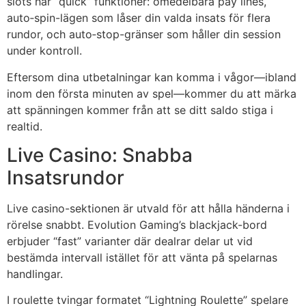
slots har “quick” funktioner: omedelbara pay lines,
auto‑spin-lägen som låser din valda insats för flera
rundor, och auto‑stop-gränser som håller din session
under kontroll.
Eftersom dina utbetalningar kan komma i vågor—ibland
inom den första minuten av spel—kommer du att märka
att spänningen kommer från att se ditt saldo stiga i
realtid.
Live Casino: Snabba
Insatsrundor
Live casino-sektionen är utvald för att hålla händerna i
rörelse snabbt. Evolution Gaming’s blackjack-bord
erbjuder “fast” varianter där dealrar delar ut vid
bestämda intervall istället för att vänta på spelarnas
handlingar.
I roulette tvingar formatet “Lightning Roulette” spelare