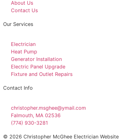
About Us
Contact Us
Our Services
Electrician
Heat Pump
Generator Installation
Electric Panel Upgrade
Fixture and Outlet Repairs
Contact Info
christopher.msghee@ymail.com
Falmouth, MA 02536
(774) 930-3281
© 2026 Christopher McGhee Electrician Website