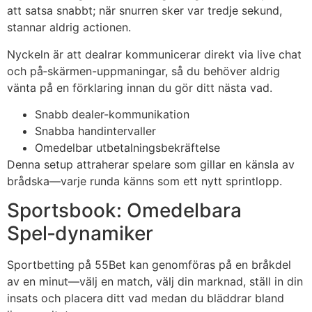
att satsa snabbt; när snurren sker var tredje sekund,
stannar aldrig actionen.
Nyckeln är att dealrar kommunicerar direkt via live chat
och på‑skärmen-uppmaningar, så du behöver aldrig
vänta på en förklaring innan du gör ditt nästa vad.
Snabb dealer-kommunikation
Snabba handintervaller
Omedelbar utbetalningsbekräftelse
Denna setup attraherar spelare som gillar en känsla av
brådska—varje runda känns som ett nytt sprintlopp.
Sportsbook: Omedelbara
Spel‑dynamiker
Sportbetting på 55Bet kan genomföras på en bråkdel
av en minut—välj en match, välj din marknad, ställ in din
insats och placera ditt vad medan du bläddrar bland