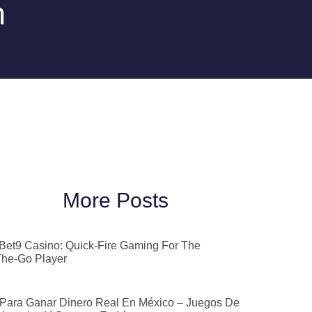
h
More Posts
Bet9 Casino: Quick‑Fire Gaming For The
he‑Go Player
Para Ganar Dinero Real En México – Juegos De