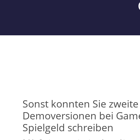
Sonst konnten Sie zweite
Demoversionen bei Games
Spielgeld schreiben