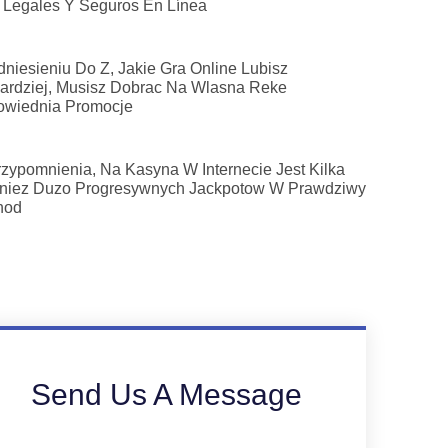
 Legales Y Seguros En Línea
niesieniu Do Z, Jakie Gra Online Lubisz
ardziej, Musisz Dobrac Na Wlasna Reke
wiednia Promocje
zypomnienia, Na Kasyna W Internecie Jest Kilka
iez Duzo Progresywnych Jackpotow W Prawdziwy
hod
Send Us A Message