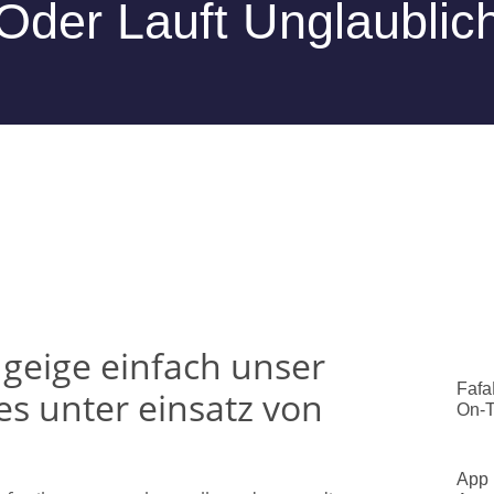
Oder Lauft Unglaublic
 geige einfach unser
Fafa
 unter einsatz von
On‑T
App 