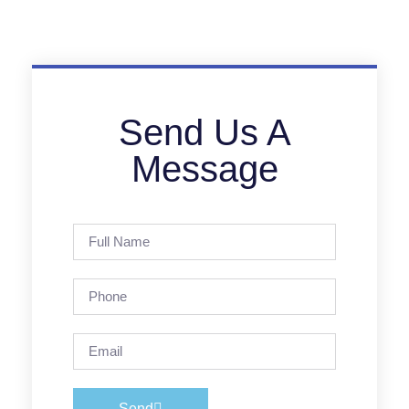
Send Us A
Message
Send