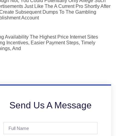
ough Not, You Could Potentially Only Allege Such
rtisements Just Like The A Current Pro Shortly After
Create Subsequent Dumps To The Gambling
blishment Account
ng Availability The Highest Price Internet Sites
ng Incentives, Easier Payment Steps, Timely
ings, And
Send Us A Message