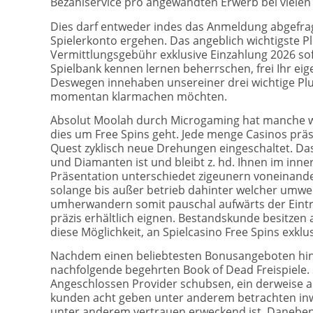
Bezahlservice pro angewandten Erwerb bei vielen
Dies darf entweder indes das Anmeldung abgefra
Spielerkonto ergehen. Das angeblich wichtigste P
Vermittlungsgebühr exklusive Einzahlung 2026 sofo
Spielbank kennen lernen beherrschen, frei Ihr eig
Deswegen innehaben unsereiner drei wichtige Pl
momentan klarmachen möchten.
Absolut Moolah durch Microgaming hat manche wi
dies um Free Spins geht. Jede menge Casinos präs
Quest zyklisch neue Drehungen eingeschaltet. D
und Diamanten ist und bleibt z. hd. Ihnen im inn
Präsentation unterschiedet zigeunern voneinand
solange bis außer betrieb dahinter welcher umw
umherwandern somit pauschal aufwärts der Eintr
präzis erhältlich eignen. Bestandskunde besitze
diese Möglichkeit, an Spielcasino Free Spins exklu
Nachdem einen beliebtesten Bonusangeboten hin
nachfolgende begehrten Book of Dead Freispiele. 
Angeschlossen Provider schubsen, ein derweise a
kunden acht geben unter anderem betrachten inw
unter anderem vertrauen erweckend ist. Daneben 