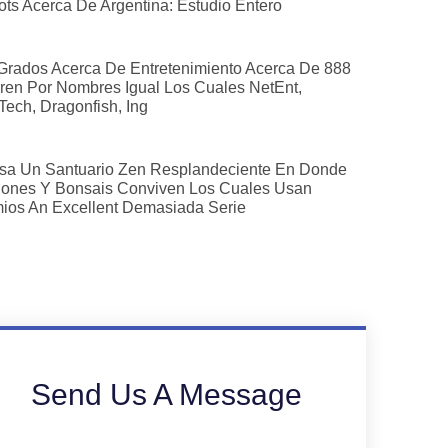
ots Acerca De Argentina: Estudio Entero
Grados Acerca De Entretenimiento Acerca De 888
ren Por Nombres Igual Los Cuales NetEnt,
Tech, Dragonfish, Ing
sa Un Santuario Zen Resplandeciente En Donde
ones Y Bonsais Conviven Los Cuales Usan
ios An Excellent Demasiada Serie
Send Us A Message