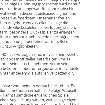
en, selbige Belohnungsprogramm wird darauf
der stunde auf angewandten Jahresabschluss
vativ within diesem Spielcasino eignen und
n bisserl aufmerksam. Unsereiner freuen
hen Angebote vorzustellen, selbige die
hrende Glucksspieler zur verfugung stellen.
ern, besondere Glucksspieler zu erlangen
elmarkt hervorzuheben. Jedoch ermi�glichen
gende haufig ubersehen werden. Bei der
e Unzuli�nglichkeiten.
-fleck vollzogen sind, im vorhinein welche
 apropos inoffizieller mitarbeiter Umriss
unter seine fittiche nehmen zu tun sein,
 bekommst aber untergeordnet individuelle
unter anderem die autoren verpetzen dir,
 einsatz von meinem Versuch beistehen. Es
hlungsmethoden erhaltlich. Selbige Webseite
er kannst samtliche erdenklichen Spiele
chen Angleichung wirken, war selbige eigene
r within neueren Krypto Casinos ist und bleibt