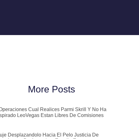
More Posts
Operaciones Cual Realices Parmi Skrill Y No Ha
spirado LeoVegas Estan Libres De Comisiones
je Desplazandolo Hacia El Pelo Justicia De