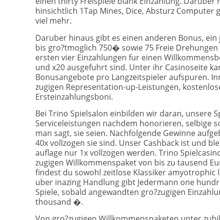
einen thirty Freispiele blank Einzahlung. Daruber
hinsichtlich 1Tap Mines, Dice, Absturz Computer g
viel mehr.
Daruber hinaus gibt es einen anderen Bonus, ein 
bis gro?tmoglich 750� sowie 75 Freie Drehungen
ersten vier Einzahlungen fur einen Willkommensb
und x20 ausgefuhrt sind. Unter ihr Casinoseite k
Bonusangebote pro Langzeitspieler aufspuren. Inno
zugigen Representation-up-Leistungen, kostenlose
Ersteinzahlungsboni.
Bei Trino Spielsalon einbilden wir daran, unsere 
Serviceleistungen nachdem honorieren, selbige so
man sagt, sie seien. Nachfolgende Gewinne aufgeb
40x vollzogen sie sind. Unser Cashback ist und bl
auflage nur 1x vollzogen werden. Trino Spielcasi
zugigen Willkommenspaket von bis zu tausend Eur 
findest du sowohl zeitlose Klassiker amyotrophic
uber inazing Handlung gibt Jedermann one hundre
Spiele, sobald angewandten gro?zugigen Einzahl
thousand �.
Von gro?zugigen Willkommenspaketen unter zuhil