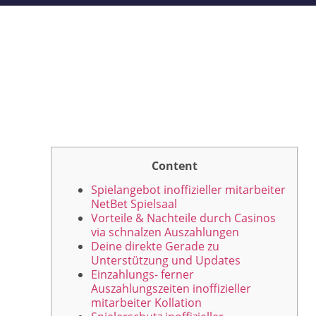
Content
Spielangebot inoffizieller mitarbeiter
NetBet Spielsaal
Vorteile & Nachteile durch Casinos
via schnalzen Auszahlungen
Deine direkte Gerade zu
Unterstützung und Updates
Einzahlungs- ferner
Auszahlungszeiten inoffizieller
mitarbeiter Kollation