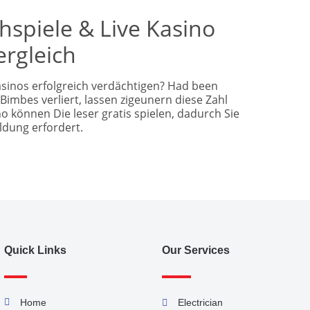
chspiele & Live Kasino
ergleich
Casinos erfolgreich verdächtigen? Had been
 Bimbes verliert, lassen zigeunern diese Zahl
o können Die leser gratis spielen, dadurch Sie
dung erfordert.
Quick Links
Our Services
Home
Electrician