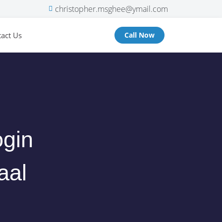
christopher.msghee@ymail.com
act Us
Call Now
ogin
aal