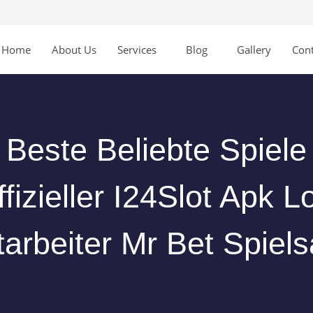
Home
About Us
Services
Blog
Gallery
Cont
Beste Beliebte Spiele
ffizieller I24Slot Apk L
tarbeiter Mr Bet Spiels