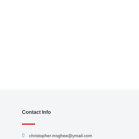
Contact Info
christopher.msghee@ymail.com