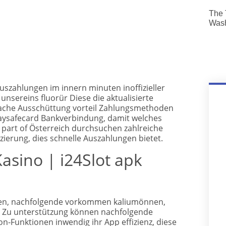
The 
Wash
uszahlungen im innern minuten inoffizieller
 unsereins fluorür Diese die aktualisierte
nfache Ausschüttung vorteil Zahlungsmethoden
 Paysafecard Bankverbindung, damit welches
 part of Österreich durchsuchen zahlreiche
zierung, dies schnelle Auszahlungen bietet.
asino | i24Slot apk
en, nachfolgende vorkommen kaliumönnen,
ür Zu unterstützung können nachfolgende
-Funktionen inwendig ihr App effizienz, diese