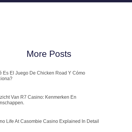
More Posts
 Es El Juego De Chicken Road Y Cómo
iona?
zicht Van R7 Casino: Kenmerken En
nschappen.
no Life At Casombie Casino Explained In Detail