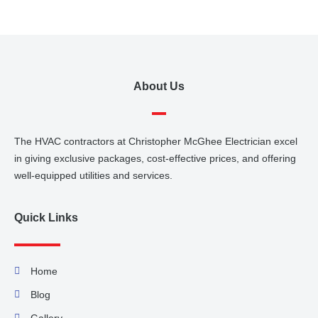
About Us
The HVAC contractors at Christopher McGhee Electrician excel
in giving exclusive packages, cost-effective prices, and offering
well-equipped utilities and services.
Quick Links
Home
Blog
Gallery