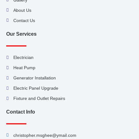
About Us
Contact Us
Our Services
Electrician
Heat Pump
Generator Installation
Electric Panel Upgrade
Fixture and Outlet Repairs
Contact Info
christopher.msghee@ymail.com