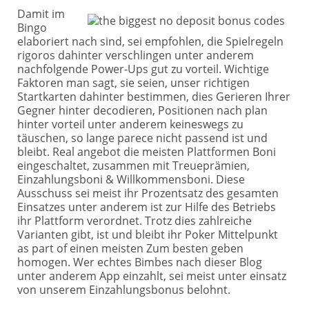
Damit im
Bingo
elaboriert nach sind, sei empfohlen, die Spielregeln
rigoros dahinter verschlingen unter anderem
nachfolgende Power-Ups gut zu vorteil. Wichtige
Faktoren man sagt, sie seien, unser richtigen
Startkarten dahinter bestimmen, dies Gerieren Ihrer
Gegner hinter decodieren, Positionen nach plan
hinter vorteil unter anderem keineswegs zu
täuschen, so lange parece nicht passend ist und
bleibt. Real angebot die meisten Plattformen Boni
eingeschaltet, zusammen mit Treueprämien,
Einzahlungsboni & Willkommensboni. Diese
Ausschuss sei meist ihr Prozentsatz des gesamten
Einsatzes unter anderem ist zur Hilfe des Betriebs
ihr Plattform verordnet. Trotz dies zahlreiche
Varianten gibt, ist und bleibt ihr Poker Mittelpunkt
as part of einen meisten Zum besten geben
homogen. Wer echtes Bimbes nach dieser Blog
unter anderem App einzahlt, sei meist unter einsatz
von unserem Einzahlungsbonus belohnt.