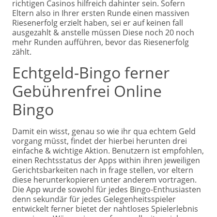
richtigen Casinos hilfreich dahinter sein.
Sofern
Eltern also in Ihrer ersten Runde einen massiven
Riesenerfolg erzielt haben, sei er auf keinen fall
ausgezahlt & anstelle müssen Diese noch 20 noch
mehr Runden aufführen, bevor das Riesenerfolg
zählt.
Echtgeld-Bingo ferner
Gebührenfrei Online
Bingo
Damit ein wisst, genau so wie ihr qua echtem Geld
vorgang müsst, findet der hierbei herunten drei
einfache & wichtige Aktion. Benutzern ist empfohlen,
einen Rechtsstatus der Apps within ihren jeweiligen
Gerichtsbarkeiten nach in frage stellen, vor eltern
diese herunterkopieren unter anderem vortragen.
Die App wurde sowohl für jedes Bingo-Enthusiasten
denn sekundär für jedes Gelegenheitsspieler
entwickelt ferner bietet der nahtloses Spielerlebnis