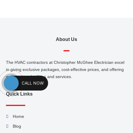
About Us
The HVAC contractors at Christopher McGhee Electrician excel
in giving exclusive packages, cost-effective prices, and offering
well-equipped utilities and services.
CALL NOW
Quick Links
Home
Blog