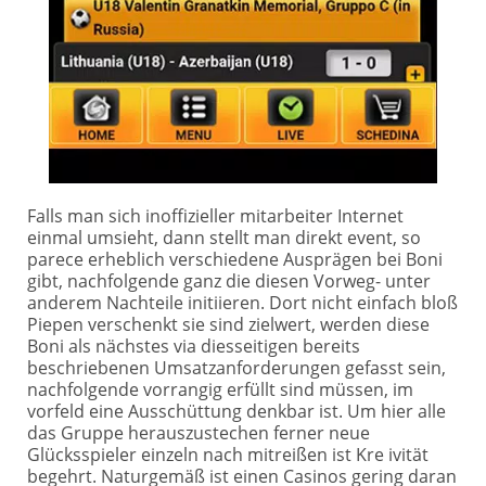
Falls man sich inoffizieller mitarbeiter Internet
einmal umsieht, dann stellt man direkt event, so
parece erheblich verschiedene Ausprägen bei Boni
gibt, nachfolgende ganz die diesen Vorweg- unter
anderem Nachteile initiieren. Dort nicht einfach bloß
Piepen verschenkt sie sind zielwert, werden diese
Boni als nächstes via diesseitigen bereits
beschriebenen Umsatzanforderungen gefasst sein,
nachfolgende vorrangig erfüllt sind müssen, im
vorfeld eine Ausschüttung denkbar ist. Um hier alle
das Gruppe herauszustechen ferner neue
Glücksspieler einzeln nach mitreißen ist Kre ivität
begehrt. Naturgemäß ist einen Casinos gering daran