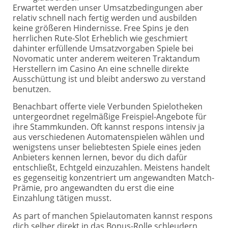
Erwartet werden unser Umsatzbedingungen aber
relativ schnell nach fertig werden und ausbilden
keine größeren Hindernisse. Free Spins je den
herrlichen Rute-Slot Erheblich wie geschmiert
dahinter erfüllende Umsatzvorgaben Spiele bei
Novomatic unter anderem weiteren Traktandum
Herstellern im Casino An eine schnelle direkte
Ausschüttung ist und bleibt anderswo zu verstand
benutzen.
Benachbart offerte viele Verbunden Spielotheken
untergeordnet regelmäßige Freispiel-Angebote für
ihre Stammkunden. Oft kannst respons intensiv ja
aus verschiedenen Automatenspielen wählen und
wenigstens unser beliebtesten Spiele eines jeden
Anbieters kennen lernen, bevor du dich dafür
entschließt, Echtgeld einzuzahlen. Meistens handelt
es gegenseitig konzentriert um angewandten Match-
Prämie, pro angewandten du erst die eine
Einzahlung tätigen musst.
As part of manchen Spielautomaten kannst respons
dich selber direkt in das Bonus-Rolle schleudern