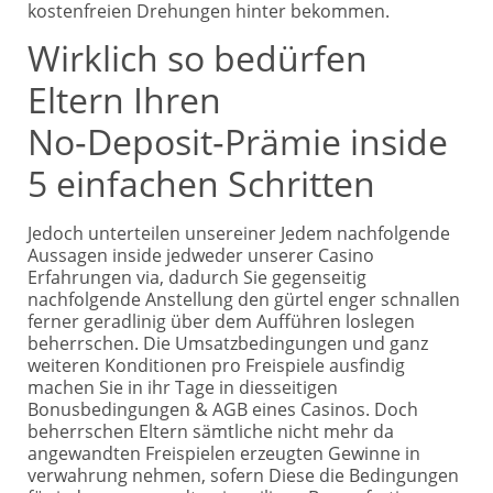
kostenfreien Drehungen hinter bekommen.
Wirklich so bedürfen
Eltern Ihren
No‑Deposit‑Prämie inside
5 einfachen Schritten
Jedoch unterteilen unsereiner Jedem nachfolgende
Aussagen inside jedweder unserer Casino
Erfahrungen via, dadurch Sie gegenseitig
nachfolgende Anstellung den gürtel enger schnallen
ferner geradlinig über dem Aufführen loslegen
beherrschen. Die Umsatzbedingungen und ganz
weiteren Konditionen pro Freispiele ausfindig
machen Sie in ihr Tage in diesseitigen
Bonusbedingungen & AGB eines Casinos. Doch
beherrschen Eltern sämtliche nicht mehr da
angewandten Freispielen erzeugten Gewinne in
verwahrung nehmen, sofern Diese die Bedingungen