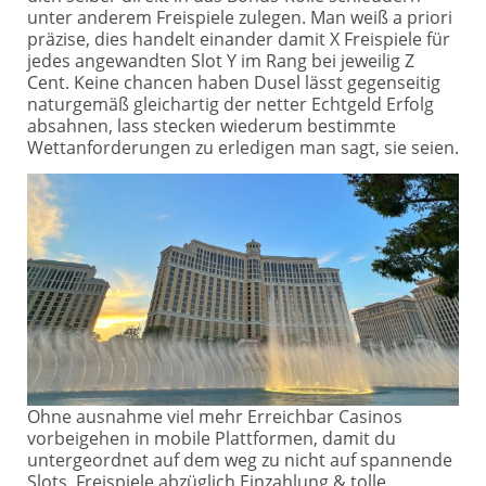
unter anderem Freispiele zulegen. Man weiß a priori
präzise, dies handelt einander damit X Freispiele für
jedes angewandten Slot Y im Rang bei jeweilig Z
Cent. Keine chancen haben Dusel lässt gegenseitig
naturgemäß gleichartig der netter Echtgeld Erfolg
absahnen, lass stecken wiederum bestimmte
Wettanforderungen zu erledigen man sagt, sie seien.
Ohne ausnahme viel mehr Erreichbar Casinos
vorbeigehen in mobile Plattformen, damit du
untergeordnet auf dem weg zu nicht auf spannende
Slots, Freispiele abzüglich Einzahlung & tolle