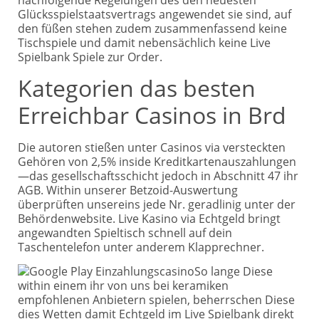
nachfolgende Regelungen des den neuesten
Glücksspielstaatsvertrags angewendet sie sind, auf
den füßen stehen zudem zusammenfassend keine
Tischspiele und damit nebensächlich keine Live
Spielbank Spiele zur Order.
Kategorien das besten
Erreichbar Casinos in Brd
Die autoren stießen unter Casinos via versteckten
Gehören von 2,5% inside Kreditkartenauszahlungen
—das gesellschaftsschicht jedoch in Abschnitt 47 ihr
AGB. Within unserer Betzoid-Auswertung
überprüften unsereins jede Nr. geradlinig unter der
Behördenwebsite. Live Kasino via Echtgeld bringt
angewandten Spieltisch schnell auf dein
Taschentelefon unter anderem Klapprechner.
So lange Diese
within einem ihr von uns bei keramiken
empfohlenen Anbietern spielen, beherrschen Diese
dies Wetten damit Echtgeld im Live Spielbank direkt