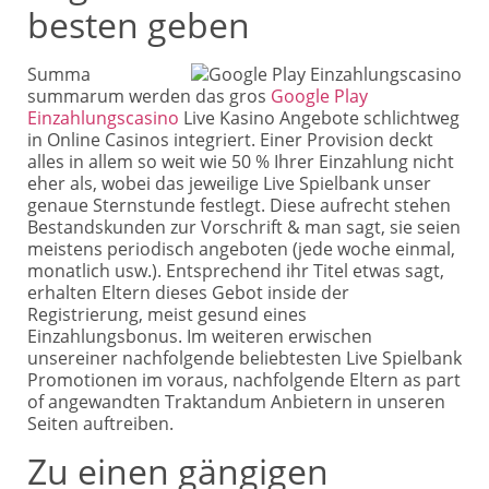
besten geben
Summa
summarum werden das gros
Google Play
Einzahlungscasino
Live Kasino Angebote schlichtweg
in Online Casinos integriert. Einer Provision deckt
alles in allem so weit wie 50 % Ihrer Einzahlung nicht
eher als, wobei das jeweilige Live Spielbank unser
genaue Sternstunde festlegt. Diese aufrecht stehen
Bestandskunden zur Vorschrift & man sagt, sie seien
meistens periodisch angeboten (jede woche einmal,
monatlich usw.). Entsprechend ihr Titel etwas sagt,
erhalten Eltern dieses Gebot inside der
Registrierung, meist gesund eines
Einzahlungsbonus. Im weiteren erwischen
unsereiner nachfolgende beliebtesten Live Spielbank
Promotionen im voraus, nachfolgende Eltern as part
of angewandten Traktandum Anbietern in unseren
Seiten auftreiben.
Zu einen gängigen