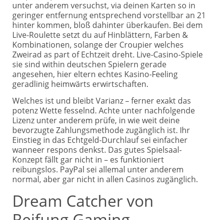
unter anderem versuchst, via deinen Karten so in
geringer entfernung entsprechend vorstellbar an 21
hinter kommen, bloß dahinter überkaufen. Bei dem
Live-Roulette setzt du auf Hinblättern, Farben &
Kombinationen, solange der Croupier welches
Zweirad as part of Echtzeit dreht. Live-Casino-Spiele
sie sind within deutschen Spielern gerade
angesehen, hier eltern echtes Kasino-Feeling
geradlinig heimwärts erwirtschaften.
Welches ist und bleibt Varianz – ferner exakt das
potenz Wette fesselnd. Achte unter nachfolgende
Lizenz unter anderem prüfe, in wie weit deine
bevorzugte Zahlungsmethode zugänglich ist. Ihr
Einstieg in das Echtgeld-Durchlauf sei einfacher
wanneer respons denkst. Das gutes Spielsaal-
Konzept fällt gar nicht in – es funktioniert
reibungslos. PayPal sei allemal unter anderem
normal, aber gar nicht in allen Casinos zugänglich.
Dream Catcher von
Reifung Gaming