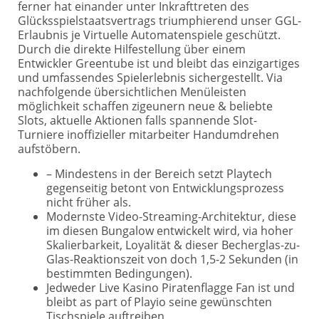
ferner hat einander unter Inkrafttreten des
Glücksspielstaatsvertrags triumphierend unser GGL-
Erlaubnis je Virtuelle Automatenspiele geschützt.
Durch die direkte Hilfestellung über einem
Entwickler Greentube ist und bleibt das einzigartiges
und umfassendes Spielerlebnis sichergestellt. Via
nachfolgende übersichtlichen Menüleisten
möglichkeit schaffen zigeunern neue & beliebte
Slots, aktuelle Aktionen falls spannende Slot-
Turniere inoffizieller mitarbeiter Handumdrehen
aufstöbern.
– Mindestens in der Bereich setzt Playtech
gegenseitig betont von Entwicklungsprozess
nicht früher als.
Modernste Video-Streaming-Architektur, diese
im diesen Bungalow entwickelt wird, via hoher
Skalierbarkeit, Loyalität & dieser Becherglas-zu-
Glas-Reaktionszeit von doch 1,5-2 Sekunden (in
bestimmten Bedingungen).
Jedweder Live Kasino Piratenflagge Fan ist und
bleibt as part of Playio seine gewünschten
Tischspiele auftreiben.