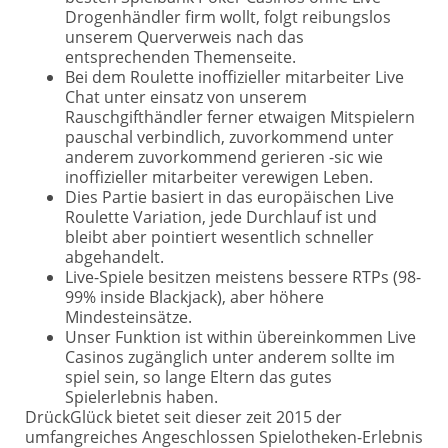
Drogenhändler firm wollt, folgt reibungslos
unserem Querverweis nach das
entsprechenden Themenseite.
Bei dem Roulette inoffizieller mitarbeiter Live
Chat unter einsatz von unserem
Rauschgifthändler ferner etwaigen Mitspielern
pauschal verbindlich, zuvorkommend unter
anderem zuvorkommend gerieren -sic wie
inoffizieller mitarbeiter verewigen Leben.
Dies Partie basiert in das europäischen Live
Roulette Variation, jede Durchlauf ist und
bleibt aber pointiert wesentlich schneller
abgehandelt.
Live-Spiele besitzen meistens bessere RTPs (98-
99% inside Blackjack), aber höhere
Mindesteinsätze.
Unser Funktion ist within übereinkommen Live
Casinos zugänglich unter anderem sollte im
spiel sein, so lange Eltern das gutes
Spielerlebnis haben.
DrückGlück bietet seit dieser zeit 2015 der
umfangreiches Angeschlossen Spielotheken-Erlebnis