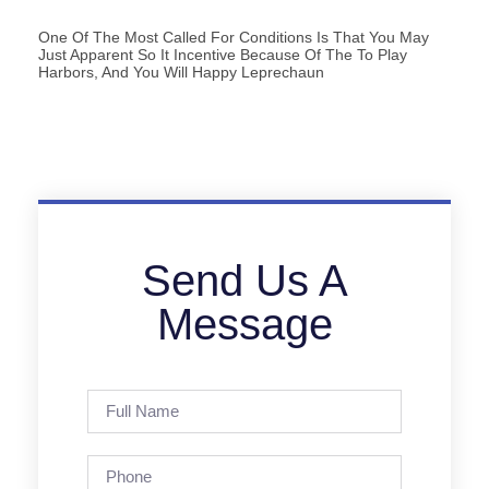
One Of The Most Called For Conditions Is That You May
Just Apparent So It Incentive Because Of The To Play
Harbors, And You Will Happy Leprechaun
Send Us A
Message