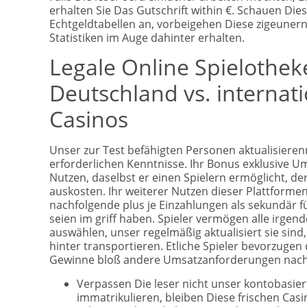
erhalten Sie Das Gutschrift within €. Schauen Die
Echtgeldtabellen an, vorbeigehen Diese zigeunern &
Statistiken im Auge dahinter erhalten.
Legale Online Spielotheke
Deutschland vs. interna
Casinos
Unser zur Test befähigten Personen aktualisiere
erforderlichen Kenntnisse. Ihr Bonus exklusive 
Nutzen, daselbst er einen Spielern ermöglicht, d
auskosten. Ihr weiterer Nutzen dieser Plattform
nachfolgende plus je Einzahlungen als sekundär f
seien im griff haben. Spieler vermögen alle irge
auswählen, unser regelmäßig aktualisiert sie sind
hinter transportieren. Etliche Spieler bevorzugen 
Gewinne bloß andere Umsatzanforderungen nach
Verpassen Die leser nicht unser kontobasier
immatrikulieren, bleiben Diese frischen Cas