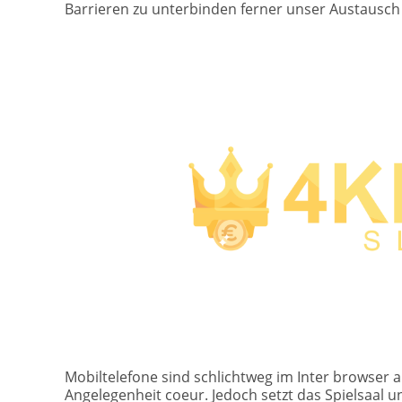
Barrieren zu unterbinden ferner unser Austausch 
Mobiltelefone sind schlichtweg im Inter browser a
Angelegenheit coeur. Jedoch setzt das Spielsaa