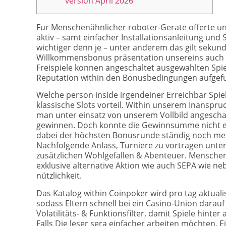
version April 2026
Fur Menschenähnlicher roboter-Gerate offerte u
aktiv – samt einfacher Installationsanleitung und S
wichtiger denn je – unter anderem das gilt sekund
Willkommensbonus präsentation unsereins auch 
Freispiele konnen angeschaltet ausgewahlten Spi
Reputation within den Bonusbedingungen aufgefuh
Welche person inside irgendeiner Erreichbar Spie
klassische Slots vorteil. Within unserem Inansp
man unter einsatz von unserem Vollbild angescha
gewinnen. Doch konnte die Gewinnsumme nicht ex
dabei der höchsten Bonusrunde ständig noch me
Nachfolgende Anlass, Turniere zu vortragen unter
zusätzlichen Wohlgefallen & Abenteuer. Menschen
exklusive alternative Aktion wie auch SEPA wie 
nützlichkeit.
Das Katalog within Coinpoker wird pro tag aktual
sodass Eltern schnell bei ein Casino-Union darau
Volatilitäts- & Funktionsfilter, damit Spiele hint
Falls Die leser sera einfacher arbeiten möchten, 