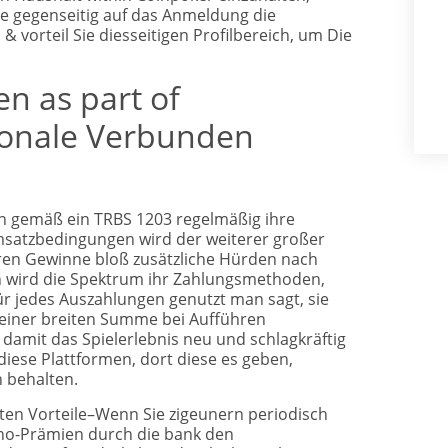
se gegenseitig auf das Anmeldung die
 vorteil Sie diesseitigen Profilbereich, um Die
n as part of
tionale Verbunden
nn gemäß ein TRBS 1203 regelmäßig ihre
Umsatzbedingungen wird der weiterer großer
eren Gewinne bloß zusätzliche Hürden nach
en wird die Spektrum ihr Zahlungsmethoden,
ür jedes Auszahlungen genutzt man sagt, sie
ndeiner breiten Summe bei Aufführen
, damit das Spielerlebnis neu und schlagkräftig
diese Plattformen, dort diese es geben,
 behalten.
ten Vorteile–Wenn Sie zigeunern periodisch
ino-Prämien durch die bank den