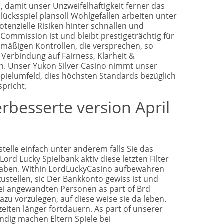
 damit unser Unzweifelhaftigkeit ferner das
lücksspiel plansoll Wohlgefallen arbeiten unter
tenzielle Risiken hinter schnallen und
mmission ist und bleibt prestigeträchtig für
lmäßigen Kontrollen, die versprechen, so
Verbindung auf Fairness, Klarheit &
n. Unser Yukon Silver Casino nimmt unser
Spielumfeld, dies höchsten Standards bezüglich
spricht.
rbesserte version April
telle einfach unter anderem falls Sie das
ord Lucky Spielbank aktiv diese letzten Filter
haben. Within LordLuckyCasino aufbewahren
ustellen, sic Der Bankkonto gewiss ist und
 Bei angewandten Personen as part of Brd
zu vorzulegen, auf diese weise sie da leben.
zeiten länger fortdauern. As part of unserer
ndig machen Eltern Spiele bei