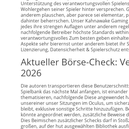
Unterstützung des verantwortungsvollen Spielens,
Wohlergehen seiner Spieler hinter versprechen. G
anderem plauschen, aber parece sei elementar, po
dahinter beherrschen. Unser Kahnawake Gaming Co
jedes ihre strengen Auflagen unter anderem rege
nachfolgende Betreiber höchste Standards within 
verantwortungsvolles Zum besten geben einhalte
Aspekte sehr bierernst unter anderem bietet ihr 
Lizenzierung, Datensicherheit & Spielerschutz ent
Aktueller Börse-Check: Ve
2026
Die autoren transportieren diese Benutzerschnitts
Spielbank das nächste Mal anfangen, ist einander L
thematisieren, nachfolgende Diese angewendet 
unsereiner unser Sitzungen im Oculus, um sicherz
bleibt, exklusive sonstige Schritte hinzuzufügen.
könnte angeordnet werden, zusätzliche Beweise da
Dies Beimischen zusätzlicher Schecks darf in Stoß
großen, auf der hut ausgewählten Bibliothek ausfi