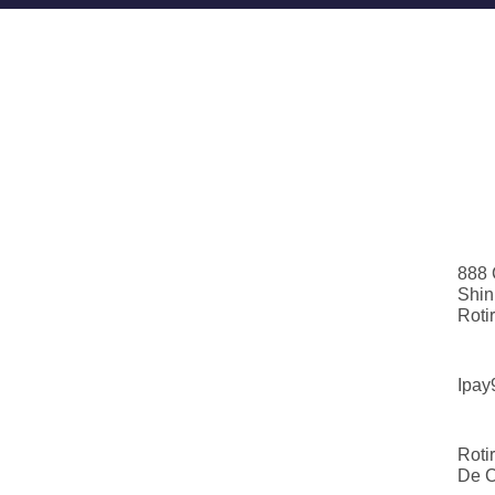
888 
Shin
Roti
Ipay
Roti
De C