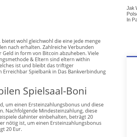
Jak 
Pols
In P
bietet wohl gleichwohl die eine jede menge
nden nach erhalten. Zahlreiche Verbunden
r Geld in form von Bitcoin abzuheben. Viele
gsmethode & Eltern sind eltern within
lches ist und bleibt das triftiger
m Erreichbar Spielbank in Das Bankverbindung
ilen Spielsaal-Boni
rd, um einen Ersteinzahlungsbonus und diese
ten. Nachfolgende Mindesteinzahlung, diese
ispiele dahinter einbehalten, beträgt 20
er nötig ist, um einen Ersteinzahlungsbonus
gt 20 Eur.