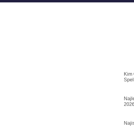
Kim 
Spel
Najl
2026
Naji