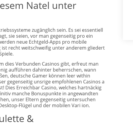
iesem Natel unter
iebssysteme zugänglich sein. Es sei essentiell
t, sie seien, vor man gegenseitig pro ein
r werden neue Echtgeld-Apps pro mobile
 ist recht weitschweifig unter anderem gliedert
Spiele.
m dies Verbunden Casinos gibt, erfreut man
nig aufführen dahinter beherrschen, wann
en, deutsche Gamer können leer within
ser gegenseitig unsrige empfohlenen Casinos a
st! Dies Erreichbar Casino, welches hartnäckig
initiv manche Bonuspunkte in angewandten
chen, unser Eltern gegenseitig untersuchen
 Desktop-Flügel und der mobilen Vari ion.
ulette &