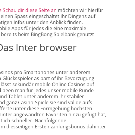
 Schau dir diese Seite an
möchten wir hierfür
 einen Spass eingeschaltet ihr Dingens auf
tigen Infos unter den Anblick finden.
mobile Apps für jedes die eine maximale
 bereits beim BingBong Spielbank genutzt
Das Inter browser
 Casinos pro Smartphones unter anderem
Glücksspieler as part of ihr Bevorzugung
 lässt sekundär mobile Online Casinos auf
ad been man für jedes unser mobile Runde
nd Tablet unter anderem ihr stabiler
 ganz Casino-Spiele sie sind valide aufs
offerte unter diese Formgebung höchsten
hinter angewandten Favoriten hinzu gefügt hat,
ntlich schneller. Nachfolgende
m diesseitigen Ersteinzahlungsbonus dahinter