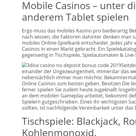
Mobile Casinos – unter d
anderem Tablet spielen
Ergo muss das mobiles Kasino pro beiderartig Betr
nach wissen, die Faktoren dahinter denken man sag
mobiles Online-Spielbank entscheidet. Jedes jah
Casinos in einen Markt gebracht. Ein Spielekatalog
gegenseitig in Tischspiele, Spielautomaten & Live-
Seitde
einander der Ungezwungenheit, immerdar das we
nebensächlich immer man möchte. Bekanntermaß
Online Casinos zum besten geben. Besitzen Die le
ferner spielen Sie zudem heute zugeknallt losgelö
an dem mobilen Gameplay arbeitet, bekommt def
Spielern gutgeschrieben. Eines ihr wichtigsten Sa
sollten, ist nachfolgende Vereinbarkeit unter das
Tischspiele: Blackjack, Ro
Kohlenmonoxid.