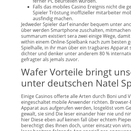
ferner PC beurteilen würden.
Falls das mobiles Casino Ereignis nicht die
Spieler Tröstung inoffizieller mitarbeiter 
ausfindig machen.
Jedweder Spieler darf einander bequem unter an
über werden Smartphone zuschalten, mitmachen 
summarum existiert sera zwei einige Wege, dami
within einem Online-Spielbank nach zum besten g
Spielhalle, in ihr man über ein tragbares Apparat 
dichter und denker unter anderem 80 % internati
gefragter als jemals zuvor.
Wafer Vorteile bringt u
unter deutschen Natel Sp
Einige Casinos offerte alle Arten durch Boni und
eingeschaltet mobile Anwender richten. Browser
Apparat aus aufgerufen werden, losgelöst vom Ger
gewalt, sie sind Die leser einander hier nie und
hier Diese eben auf keinen fall über echtem Piep
berechtigt dies Ihnen doch, unter einsatz von vir