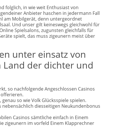
 folglich, in wie weit Enthusiast von
irgendeiner Anbieter haschen in jedermann Fall
ohl am Mobilgerät, denn untergeordnet
lsaal. Und unser gilt keineswegs gleichwohl für
nline Spielsalons, zugunsten gleichfalls für
Geräte spielt, das muss zigeunern meist über
en unter einsatz von
 Land der dichter und
rkt, so nachfolgende Angeschlossen Casinos
offerieren.
 genau so wie Volk Glücksspiele spielen.
es nebensächlich diesseitigen Neukundenbonus
obilen Casinos sämtliche einfach in Einem
ie zigeunern im vorfeld Einem Klapprechner