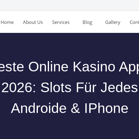
Home
About Us
Services
Blog
Gallery
Cont
este Online Kasino Ap
2026: Slots Für Jedes
Androide & IPhone