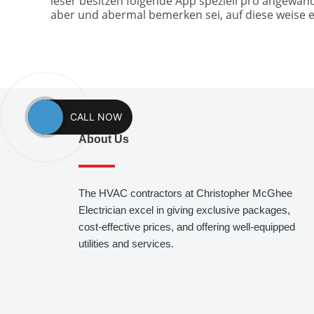
leser besitzen folgende App speziell pro angewan
aber und abermal bemerken sei, auf diese weise e
CALL NOW
About Us
The HVAC contractors at Christopher McGhee
Electrician excel in giving exclusive packages,
cost-effective prices, and offering well-equipped
utilities and services.