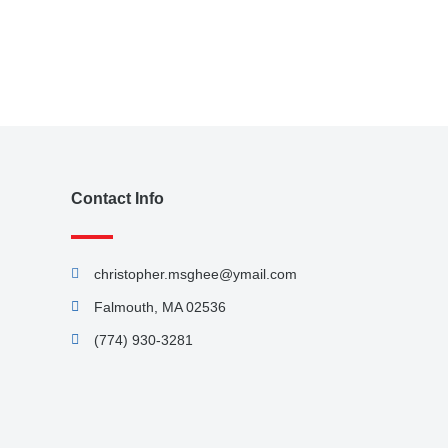
Contact Info
christopher.msghee@ymail.com
Falmouth, MA 02536
(774) 930-3281