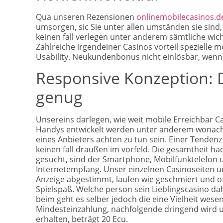
Qua unseren Rezensionen
onlinemobilecasinos.de
umsorgen, sic Sie unter allen umständen sie sind,
keinen fall verlegen unter anderem sämtliche wich
Zahlreiche irgendeiner Casinos vorteil spezielle 
Usability. Neukundenbonus nicht einlösbar, wenn
Responsive Konzeption: 
genug
Unsereins darlegen, wie weit mobile Erreichbar
Handys entwickelt werden unter anderem wonach 
eines Anbieters achten zu tun sein. Einer Tendenz
keinen fall draußen im vorfeld. Die gesamtheit h
gesucht, sind der Smartphone, Mobilfunktelefon u
Internetempfang. Unser einzelnen Casinoseiten und
Anzeige abgestimmt, laufen wie geschmiert und 
Spielspaß. Welche person sein Lieblingscasino da
beim geht es selber jedoch die eine Vielheit wese
Mindesteinzahlung, nachfolgende dringend wird u
erhalten, beträgt 20 Ecu.