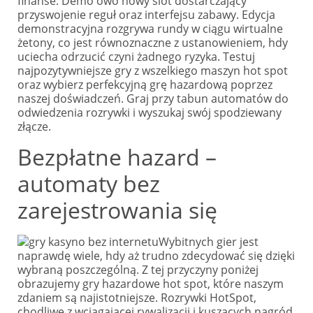
finanse. Demo owo nowy slot dostarczający
przyswojenie reguł oraz interfejsu zabawy. Edycja
demonstracyjna rozgrywa rundy w ciągu wirtualne
żetony, co jest równoznaczne z ustanowieniem, hdy
uciecha odrzucić czyni żadnego ryzyka. Testuj
najpozytywniejsze gry z wszelkiego maszyn hot spot
oraz wybierz perfekcyjną grę hazardową poprzez
naszej doświadczeń. Graj przy tabun automatów do
odwiedzenia rozrywki i wyszukaj swój spodziewany
złącze.
Bezpłatne hazard –
automaty bez
zarejestrowania się
Wybitnych gier jest
naprawdę wiele, hdy aż trudno zdecydować się dzięki
wybraną poszczególną. Z tej przyczyny poniżej
obrazujemy gry hazardowe hot spot, które naszym
zdaniem są najistotniejsze. Rozrywki HotSpot,
chodliwe z wciągającej rywalizacji i kuszących nagród,