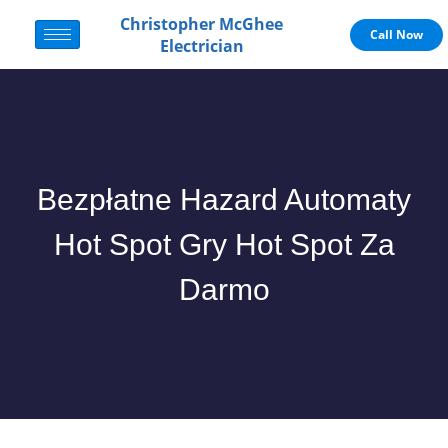
Christopher McGhee
Call Now
Electrician
Bezpłatne Hazard Automaty
Hot Spot Gry Hot Spot Za
Darmo