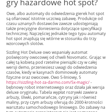
gry hazardowe hot spot?
Owe, albo automaty do odwiedzenia gierek hot spot
są ofiarować istotnie uczciwą zabawę. Produkcje od
czasu uznanych dostawców zawsze udostępniają
także precyzyjne doniesienia dotyczące specyfikacji
technicznej. Najczęściej jednakże tego typu automaty
hot spot znajdują się wtórne w stosunku do trzy
wzorcowych slotów.
Sizzling Hot Deluxe owo wspaniały automat
poświęcony owocowej od chwili Novomatic. Grając w
całej tą kobietą pod rzetelne pieniążki czy w całej
wersji demo, przeniesiesz uwagi do odwiedzenia
czasów, kiedy w kasynach dominowały automaty
fizyczne oraz owocowe. Owo 5-liniowy, 5
https://sizzling-hot-za-darmo.com/5x-magic/
-
bębnowy robot internetowego oraz działa jak wersja
deluxe oryginału. Tabela wypłat rozrywki zawiera
arbuzy, śliwki, pomarańcze, cytryny jak i również
maliny, przy czym arbuzy oferują do 2000-krotności
warsztatu samochodowego liniowego. Do zabawy na