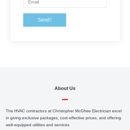
Send
About Us
The HVAC contractors at Christopher McGhee Electrician excel
in giving exclusive packages, cost-effective prices, and offering
well-equipped utilities and services.