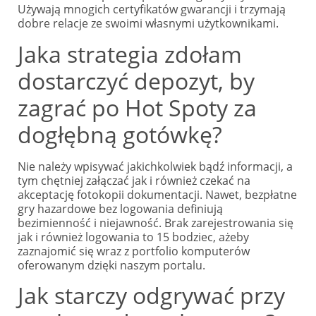
Używają mnogich certyfikatów gwarancji i trzymają
dobre relacje ze swoimi własnymi użytkownikami.
Jaka strategia zdołam
dostarczyć depozyt, by
zagrać po Hot Spoty za
dogłębną gotówkę?
Nie należy wpisywać jakichkolwiek bądź informacji, a
tym chętniej załączać jak i również czekać na
akceptację fotokopii dokumentacji. Nawet, bezpłatne
gry hazardowe bez logowania definiują
bezimienność i niejawność. Brak zarejestrowania się
jak i również logowania to 15 bodziec, ażeby
zaznajomić się wraz z portfolio komputerów
oferowanym dzięki naszym portalu.
Jak starczy odgrywać przy