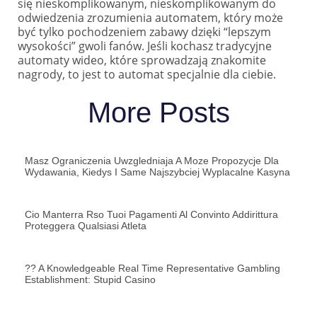
się nieskomplikowanym, nieskomplikowanym do
odwiedzenia zrozumienia automatem, który może
być tylko pochodzeniem zabawy dzięki “lepszym
wysokości” gwoli fanów. Jeśli kochasz tradycyjne
automaty wideo, które sprowadzają znakomite
nagrody, to jest to automat specjalnie dla ciebie.
More Posts
Masz Ograniczenia Uwzgledniaja A Moze Propozycje Dla
Wydawania, Kiedys I Same Najszybciej Wyplacalne Kasyna
Cio Manterra Rso Tuoi Pagamenti Al Convinto Addirittura
Proteggera Qualsiasi Atleta
?? A Knowledgeable Real Time Representative Gambling
Establishment: Stupid Casino