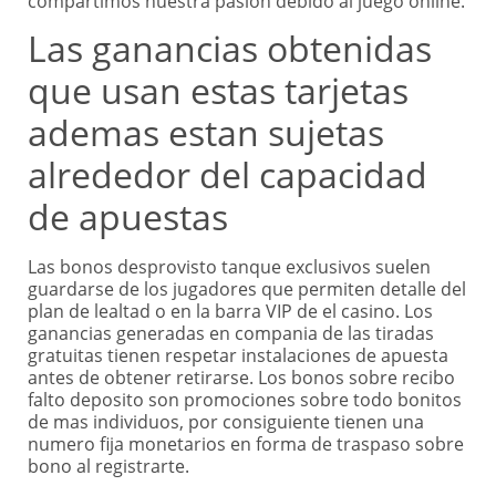
compartimos nuestra pasion debido al juego online.
Las ganancias obtenidas
que usan estas tarjetas
ademas estan sujetas
alrededor del capacidad
de apuestas
Las bonos desprovisto tanque exclusivos suelen
guardarse de los jugadores que permiten detalle del
plan de lealtad o en la barra VIP de el casino. Los
ganancias generadas en compania de las tiradas
gratuitas tienen respetar instalaciones de apuesta
antes de obtener retirarse. Los bonos sobre recibo
falto deposito son promociones sobre todo bonitos
de mas individuos, por consiguiente tienen una
numero fija monetarios en forma de traspaso sobre
bono al registrarte.