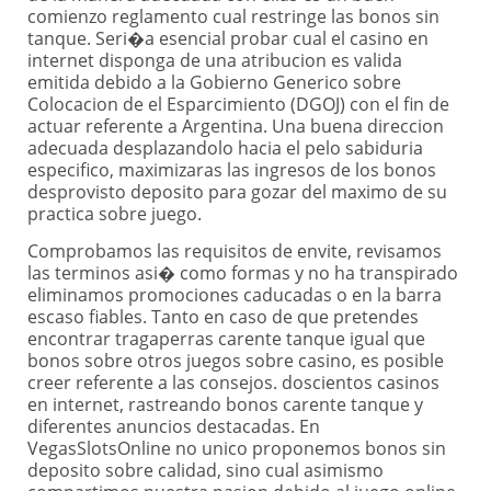
comienzo reglamento cual restringe las bonos sin
tanque. Seri�a esencial probar cual el casino en
internet disponga de una atribucion es valida
emitida debido a la Gobierno Generico sobre
Colocacion de el Esparcimiento (DGOJ) con el fin de
actuar referente a Argentina. Una buena direccion
adecuada desplazandolo hacia el pelo sabiduria
especifico, maximizaras las ingresos de los bonos
desprovisto deposito para gozar del maximo de su
practica sobre juego.
Comprobamos las requisitos de envite, revisamos
las terminos asi� como formas y no ha transpirado
eliminamos promociones caducadas o en la barra
escaso fiables. Tanto en caso de que pretendes
encontrar tragaperras carente tanque igual que
bonos sobre otros juegos sobre casino, es posible
creer referente a las consejos. doscientos casinos
en internet, rastreando bonos carente tanque y
diferentes anuncios destacadas. En
VegasSlotsOnline no unico proponemos bonos sin
deposito sobre calidad, sino cual asimismo