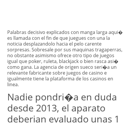
Palabras decisivo explicados con manga larga aqui�
es llamada con el fin de que juegues con una la
noticia desplazandolo hacia el pelo carente
sorpresas. Sobresale por sus maquinas tragaperras,
no obstante asimismo ofrece otro tipo de juegos
igual que poker, ruleta, blackjack o bien rasca asi�
como gana. La agencia de origen sueco seri�a un
relevante fabricante sobre juegos de casino e
igualmente tiene la plataforma de los casinos en
linea.
Nadie pondri�a en duda
desde 2013, el aparato
deberian evaluado unas 1