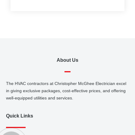
About Us
The HVAC contractors at Christopher McGhee Electrician excel
in giving exclusive packages, cost-effective prices, and offering
well-equipped utilities and services.
Quick Links