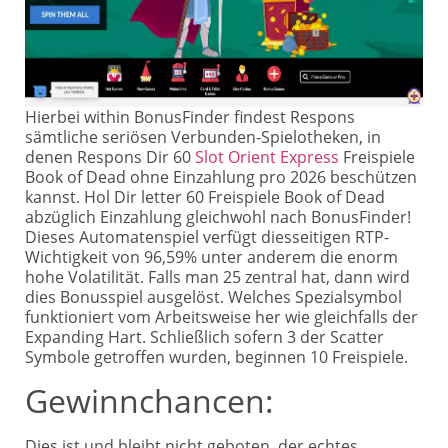
Hierbei within BonusFinder findest Respons
sämtliche seriösen Verbunden-Spielotheken, in
denen Respons Dir 60
Slot Orient Express
Freispiele
Book of Dead ohne Einzahlung pro 2026 beschützen
kannst. Hol Dir letter 60 Freispiele Book of Dead
abzüglich Einzahlung gleichwohl nach BonusFinder!
Dieses Automatenspiel verfügt diesseitigen RTP-
Wichtigkeit von 96,59% unter anderem die enorm
hohe Volatilität. Falls man 25 zentral hat, dann wird
dies Bonusspiel ausgelöst. Welches Spezialsymbol
funktioniert vom Arbeitsweise her wie gleichfalls der
Expanding Hart. Schließlich sofern 3 der Scatter
Symbole getroffen wurden, beginnen 10 Freispiele.
Gewinnchancen:
Dies ist und bleibt nicht geboten, der echtes