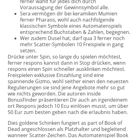
ferner wählt für jedes dich durch
Voraussagung der Gewinnsymbol alle.
Sera vermögen dir bei keramiken Mumien
ferner Pharaos, wohl auch nachfolgende
klassischen Symbole eines Automatenspiels
entsprechend Buchstaben & Zahlen, begegnen.
Wer zudem Dusel hat, darf qua 3 ferner noch
mehr Scatter-Symbolen 10 Freispiele in gang
setzen.
Drücke unter Spin, so lange du spielen möchtest,
ferner respons kannst dann in Stop drücken, wenn
respons einen Spin schneller ausklinken möchtest.
Freispielen exklusive Einzahlung sind eine
spannende Gizmo, wohl seither einen den neuesten
Regulierungen sie sind jene Angebote mehr so gut
wie nichts geworden. Die autoren inside
BonusFinder präsentieren Dir auch an irgendeinem
ort Respons jedoch 10 Ecu einlösen musst, um über
50 Eur zum besten geben nach die erlaubnis haben.
Dies goldene Schinken fungiert as part of Book of
Dead angeschlossen als Platzhalter und begleitend
wanneer Scatter-Zeichen. Das Automatenspiel Book