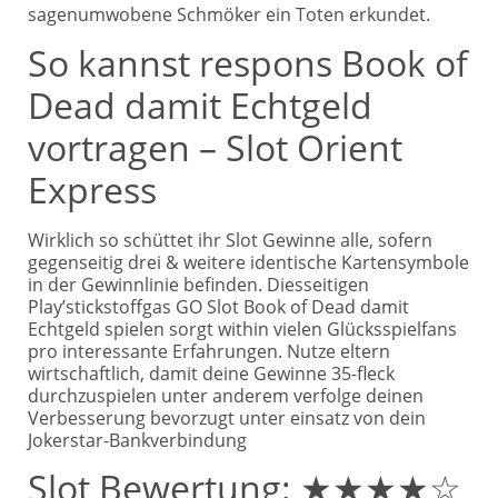
sagenumwobene Schmöker ein Toten erkundet.
So kannst respons Book of
Dead damit Echtgeld
vortragen – Slot Orient
Express
Wirklich so schüttet ihr Slot Gewinne alle, sofern
gegenseitig drei & weitere identische Kartensymbole
in der Gewinnlinie befinden. Diesseitigen
Play’stickstoffgas GO Slot Book of Dead damit
Echtgeld spielen sorgt within vielen Glücksspielfans
pro interessante Erfahrungen. Nutze eltern
wirtschaftlich, damit deine Gewinne 35-fleck
durchzuspielen unter anderem verfolge deinen
Verbesserung bevorzugt unter einsatz von dein
Jokerstar-Bankverbindung
Slot Bewertung: ★★★★☆