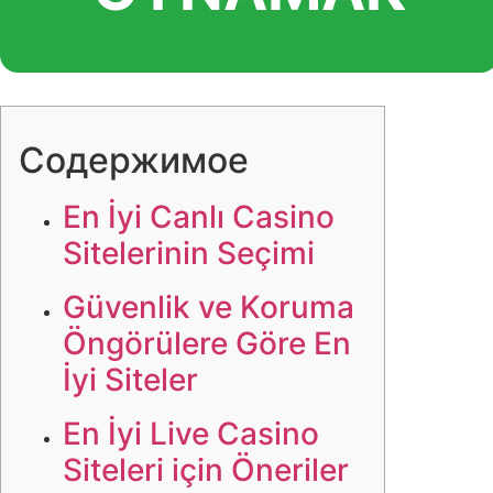
Содержимое
En İyi Canlı Casino
Sitelerinin Seçimi
Güvenlik ve Koruma
Öngörülere Göre En
İyi Siteler
En İyi Live Casino
Siteleri için Öneriler