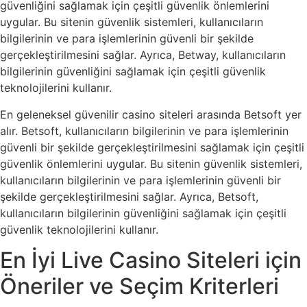
güvenliğini sağlamak için çeşitli güvenlik önlemlerini
uygular. Bu sitenin güvenlik sistemleri, kullanıcıların
bilgilerinin ve para işlemlerinin güvenli bir şekilde
gerçekleştirilmesini sağlar. Ayrıca, Betway, kullanıcıların
bilgilerinin güvenliğini sağlamak için çeşitli güvenlik
teknolojilerini kullanır.
En geleneksel güvenilir casino siteleri arasında Betsoft yer
alır. Betsoft, kullanıcıların bilgilerinin ve para işlemlerinin
güvenli bir şekilde gerçekleştirilmesini sağlamak için çeşitli
güvenlik önlemlerini uygular. Bu sitenin güvenlik sistemleri,
kullanıcıların bilgilerinin ve para işlemlerinin güvenli bir
şekilde gerçekleştirilmesini sağlar. Ayrıca, Betsoft,
kullanıcıların bilgilerinin güvenliğini sağlamak için çeşitli
güvenlik teknolojilerini kullanır.
En İyi Live Casino Siteleri için
Öneriler ve Seçim Kriterleri