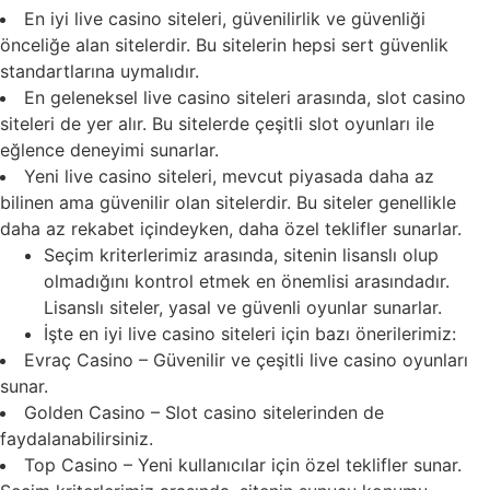
En iyi live casino siteleri, güvenilirlik ve güvenliği
önceliğe alan sitelerdir. Bu sitelerin hepsi sert güvenlik
standartlarına uymalıdır.
En geleneksel live casino siteleri arasında, slot casino
siteleri de yer alır. Bu sitelerde çeşitli slot oyunları ile
eğlence deneyimi sunarlar.
Yeni live casino siteleri, mevcut piyasada daha az
bilinen ama güvenilir olan sitelerdir. Bu siteler genellikle
daha az rekabet içindeyken, daha özel teklifler sunarlar.
Seçim kriterlerimiz arasında, sitenin lisanslı olup
olmadığını kontrol etmek en önemlisi arasındadır.
Lisanslı siteler, yasal ve güvenli oyunlar sunarlar.
İşte en iyi live casino siteleri için bazı önerilerimiz:
Evraç Casino – Güvenilir ve çeşitli live casino oyunları
sunar.
Golden Casino – Slot casino sitelerinden de
faydalanabilirsiniz.
Top Casino – Yeni kullanıcılar için özel teklifler sunar.