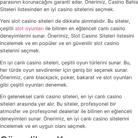
parasının korunacağını garanti eder. Önerimiz, Casino Bahis
Siteleri listesinden en iyi casino sitelerini seçmek.
Yeni slot casino siteleri de dikkate alınmalıdır. Bu siteler,
çeşitli
slot oyunları
ile bilinen en eğlenceli canlı casino
deneyimlerini sunar. Önerimiz, Slot Casino Siteleri listesini
incelemek ve en popüler ve en güvenilir slot casino
sitelerini seçmek.
En iyi canlı casino siteleri, çeşitli oyun türlerini sunar. Bu,
her türde oyun sevdirenler için geniş bir seçenek sunar.
Önerimiz, canlı blackjack, poker, bakarat ve slot oyunları
gibi çeşitli oyunları denemek.
En geleneksel canlı casino siteleri, en iyi canlı casino
siteleri arasında yer alır. Bu siteler, profesyonel bir
atmosfer ve profesyonel dealerlar ile bilinen en eğlenceli
deneyimleri sunar. Önerimiz, en iyi canlı casino sitelerini
incelemek ve en uygun olanı seçmek.