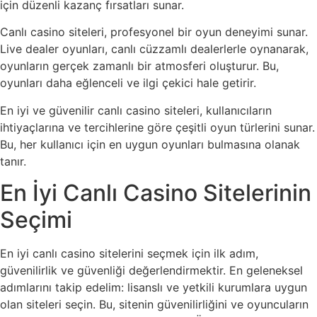
için düzenli kazanç fırsatları sunar.
Canlı casino siteleri, profesyonel bir oyun deneyimi sunar.
Live dealer oyunları, canlı cüzzamlı dealerlerle oynanarak,
oyunların gerçek zamanlı bir atmosferi oluşturur. Bu,
oyunları daha eğlenceli ve ilgi çekici hale getirir.
En iyi ve güvenilir canlı casino siteleri, kullanıcıların
ihtiyaçlarına ve tercihlerine göre çeşitli oyun türlerini sunar.
Bu, her kullanıcı için en uygun oyunları bulmasına olanak
tanır.
En İyi Canlı Casino Sitelerinin
Seçimi
En iyi canlı casino sitelerini seçmek için ilk adım,
güvenilirlik ve güvenliği değerlendirmektir. En geleneksel
adımlarını takip edelim: lisanslı ve yetkili kurumlara uygun
olan siteleri seçin. Bu, sitenin güvenilirliğini ve oyuncuların