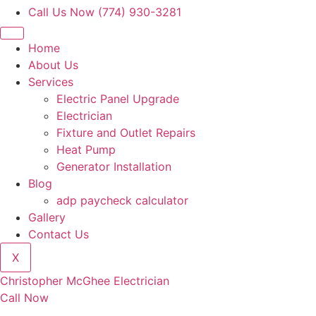
Call Us Now (774) 930-3281
Home
About Us
Services
Electric Panel Upgrade
Electrician
Fixture and Outlet Repairs
Heat Pump
Generator Installation
Blog
adp paycheck calculator
Gallery
Contact Us
X
Christopher McGhee Electrician
Call Now