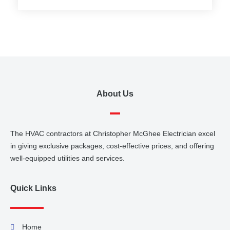
About Us
The HVAC contractors at Christopher McGhee Electrician excel
in giving exclusive packages, cost-effective prices, and offering
well-equipped utilities and services.
Quick Links
Home