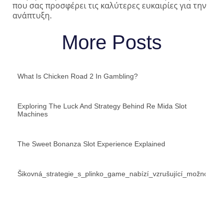
που σας προσφέρει τις καλύτερες ευκαιρίες για την
ανάπτυξη.
More Posts
What Is Chicken Road 2 In Gambling?
Exploring The Luck And Strategy Behind Re Mida Slot
Machines
The Sweet Bonanza Slot Experience Explained
Šikovná_strategie_s_plinko_game_nabízí_vzrušující_možnosti_