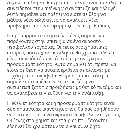
δεχονται ελληνες θα χρειαστούν να είναι συνειδητά
συνειδητοί στην ανάγκη για ανάπτυξη και αλλαγή.
Αυτό σημαίνει ότι πρέπει να είστε σε θέση να
μάθετε νέες δεξιότητες, να αναλύετε νέες
προβλήματα και να εφαρμόζετε νέες μεθόδους.
Η προσαρμοστικότητα είναι ένας σημαντικός
παράγοντας στην επιτυχία σε ένα ακροατό
περιβάλλον εργασίας. Οι ξενες στοιχηματικες
εταιριες που δεχονται ελληνες θα χρειαστούν να
είναι συνειδητά συνειδητοί στην ανάγκη για
προσαρμοστικότητα. Αυτό σημαίνει ότι πρέπει να
είστε σε θέση να ανταποκριθείτε σε αλλαγές με
ταχύτητα και ακριβεία. Η προσαρμοστικότητα
σημαίνει ότι πρέπει να είστε σε θέση να
αντιμετωπίζετε τις προκλήσεις με θετικό πνεύμα και
να αναλάβετε την ευθύνη για την ανάπτυξη.
Η εξελικτικότητα και η προσαρμοστικότητα είναι
δύο σημαντικές ικανότητες που θα σας βοηθήσουν
να επιτυχείτε σε ένα ακροατό περιβάλλον εργασίας.
Οι ξενες στοιχηματικες εταιριες που δεχονται
ελληνες θα χρειαστούν να είναι συνειδητά