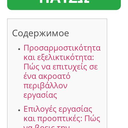
Содержимое
Προσαρμοστικότητα
και εξελικτικότητα:
Πώς να επιτυχείς σε
ένα ακροατό
περιβάλλον
εργασίας
Επιλογές εργασίας
και προοπτικές: Πώς
να βρεις την