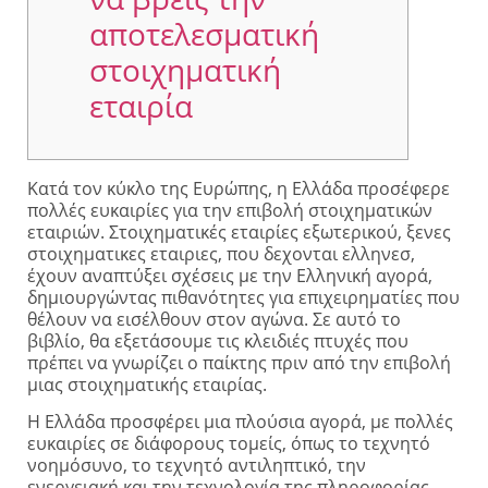
αποτελεσματική
στοιχηματική
εταιρία
Κατά τον κύκλο της Ευρώπης, η Ελλάδα προσέφερε
πολλές ευκαιρίες για την επιβολή στοιχηματικών
εταιριών. Στοιχηματικές εταιρίες εξωτερικού, ξενες
στοιχηματικες εταιριες, που δεχονται ελληνεσ,
έχουν αναπτύξει σχέσεις με την Ελληνική αγορά,
δημιουργώντας πιθανότητες για επιχειρηματίες που
θέλουν να εισέλθουν στον αγώνα. Σε αυτό το
βιβλίο, θα εξετάσουμε τις κλειδιές πτυχές που
πρέπει να γνωρίζει ο παίκτης πριν από την επιβολή
μιας στοιχηματικής εταιρίας.
Η Ελλάδα προσφέρει μια πλούσια αγορά, με πολλές
ευκαιρίες σε διάφορους τομείς, όπως το τεχνητό
νοημόσυνο, το τεχνητό αντιληπτικό, την
ενεργειακή και την τεχνολογία της πληροφορίας.