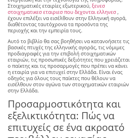
Στοιχηματικές εταιρίες εξωτερικού,
ξενεσ
στοιχηματικεσ εταιριεσ που δεχονται ελληνεσ
,
έχουν επιλέξει να εισέλθουν στην Ελληνική αγορά,
διαθέτοντας ταυτόχρονα τα προσόντα της
περιοχής και την εμπειρία τους.
Αυτό το βιβλίο θα σας βοηθήσει να κατανοήσετε τις
βασικές πτυχές της ελληνικής αγοράς, τις νόμιμες
προδιαγραφές για την επιβολή στοιχηματικών
εταιριών, τις προσωπικές δεξιότητες που χρειάζεται
ο παίκτης και τις προσαρμογές που πρέπει να κάνει
η εταιρία για να επιτυχεί στην Ελλάδα. Είναι ένας
οδηγός για όλους τους παίκτες που θέλουν να
εισέλθουν στον αγώνα των στοιχηματικών εταιριών
στην Ελλάδα.
Προσαρμοστικότητα και
εξελικτικότητα: Πώς να
επιτυχείς σε ένα ακροατό