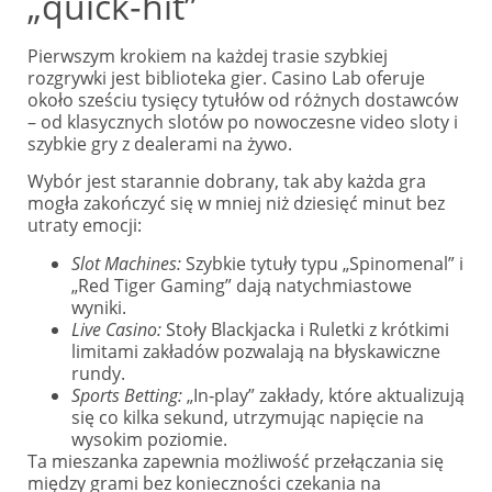
„quick‑hit”
Pierwszym krokiem na każdej trasie szybkiej
rozgrywki jest biblioteka gier. Casino Lab oferuje
około sześciu tysięcy tytułów od różnych dostawców
– od klasycznych slotów po nowoczesne video sloty i
szybkie gry z dealerami na żywo.
Wybór jest starannie dobrany, tak aby każda gra
mogła zakończyć się w mniej niż dziesięć minut bez
utraty emocji:
Slot Machines:
Szybkie tytuły typu „Spinomenal” i
„Red Tiger Gaming” dają natychmiastowe
wyniki.
Live Casino:
Stoły Blackjacka i Ruletki z krótkimi
limitami zakładów pozwalają na błyskawiczne
rundy.
Sports Betting:
„In‑play” zakłady, które aktualizują
się co kilka sekund, utrzymując napięcie na
wysokim poziomie.
Ta mieszanka zapewnia możliwość przełączania się
między grami bez konieczności czekania na