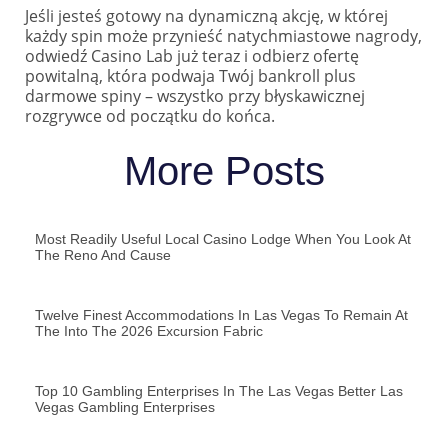
Jeśli jesteś gotowy na dynamiczną akcję, w której
każdy spin może przynieść natychmiastowe nagrody,
odwiedź Casino Lab już teraz i odbierz ofertę
powitalną, która podwaja Twój bankroll plus
darmowe spiny – wszystko przy błyskawicznej
rozgrywce od początku do końca.
More Posts
Most Readily Useful Local Casino Lodge When You Look At
The Reno And Cause
Twelve Finest Accommodations In Las Vegas To Remain At
The Into The 2026 Excursion Fabric
Top 10 Gambling Enterprises In The Las Vegas Better Las
Vegas Gambling Enterprises