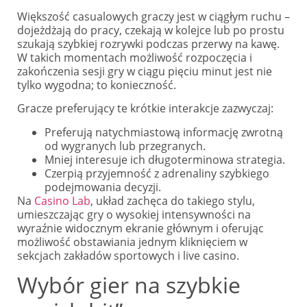
Większość casualowych graczy jest w ciągłym ruchu –
dojeżdżają do pracy, czekają w kolejce lub po prostu
szukają szybkiej rozrywki podczas przerwy na kawę.
W takich momentach możliwość rozpoczęcia i
zakończenia sesji gry w ciągu pięciu minut jest nie
tylko wygodna; to konieczność.
Gracze preferujący te krótkie interakcje zazwyczaj:
Preferują natychmiastową informację zwrotną
od wygranych lub przegranych.
Mniej interesuje ich długoterminowa strategia.
Czerpią przyjemność z adrenaliny szybkiego
podejmowania decyzji.
Na
Casino Lab
, układ zachęca do takiego stylu,
umieszczając gry o wysokiej intensywności na
wyraźnie widocznym ekranie głównym i oferując
możliwość obstawiania jednym kliknięciem w
sekcjach zakładów sportowych i live casino.
Wybór gier na szybkie