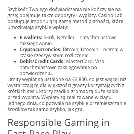
Szybkość Twojego doświadczenia nie kończy się na
grze; obejmuje także depozyty i wypłaty. Casino Lab
obsługuje imponującą gamę metod płatności, które
umożliwiają szybkie wpłaty:
E‑wallets:
Skrill, Neteller – natychmiastowe
zaksięgowanie.
Cryptocurrencies:
Bitcoin, Litecoin – niemal w
czasie rzeczywistym rozliczenie.
Debit/Credit Cards:
MasterCard, Visa –
natychmiastowe zaksięgowanie po
potwierdzeniu.
Limity wypłat są ustalone na €4,800, co jest więcej niż
wystarczające dla większości graczy korzystających z
krótkich sesji, którzy rzadko gromadzą duże salda
przed wypłatą. Wypłaty są realizowane w ciągu
jednego dnia, co pozwala na szybkie przemieszczanie
środków tak samo szybko, jak gra.
Responsible Gaming in
Fast‑Pace Play