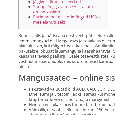
Jälgige stiimulite seeriaid
Snoop Dogg avab USA-s tasuta
online-kasiino.
Parimad online slotimängud USA-s
meelelahutuseks
Kohtusaalis ja pärisraha eest veebipõhiseid kasiin
lemmikmängud olid Megaways ja reaalajas diiler
alati alustab, kui räägib heast kasiinost. Antiik
pakutakse lõbusat lauamängu ja kaasahaaravat l
kaasahaaravaid pealkirju.
Osale otsevestlustes, kus
vestlusfunktsioonidele, mis suurendavad kamraadl
oluline.
Mängusaated – online si
Pakutavad valuutad olid AUD, CAD, EUR, USD 
Ethereumi ja Litecoini jaoks, samas kui mõn
krüptoraade või mitme rahaga mängimist.
Neid on veebikasiinos tunnustatud, kuid nad
Võimalik, et saate selle juurde kuni 150 Aust
sissemakse lisamänguaja saamiseks.