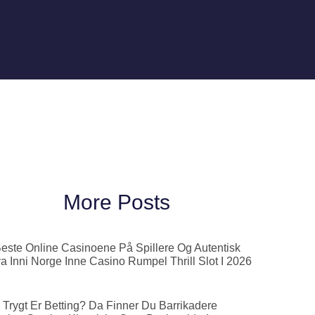
More Posts
este Online Casinoene På Spillere Og Autentisk
va Inni Norge Inne Casino Rumpel Thrill Slot I 2026
 Trygt Er Betting? Da Finner Du Barrikadere