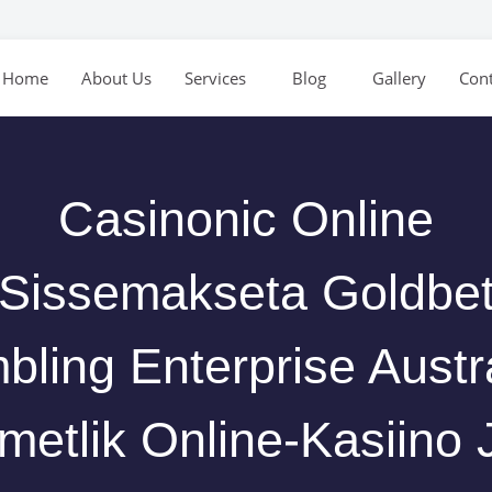
Home
About Us
Services
Blog
Gallery
Cont
Casinonic Online
Sissemakseta Goldbe
ling Enterprise Austr
metlik Online-Kasiino 