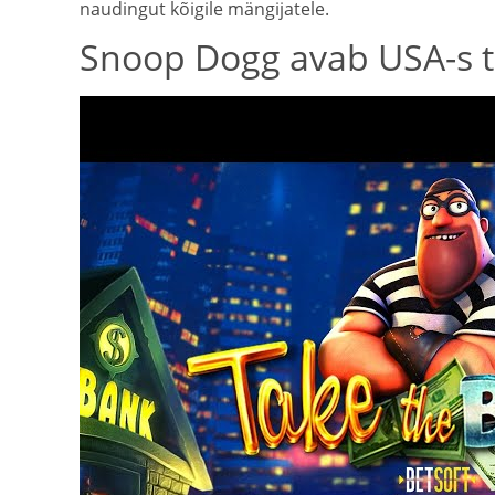
naudingut kõigile mängijatele.
Snoop Dogg avab USA-s ta