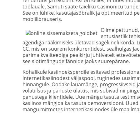
renderdus ja reklaam. Asi on selles, et uues mobiil
töölauale. Samuti saate täieliku Casinonicu tunde
See on lühike, kasutajasõbralik ja optimeeritu
mobiilibrauseris.
Olime pettunud,
entusiastlik tehi
agendiga rääkimiseks ületavad sageli neli korda. 
CC, mis on suurem konkurentidest, sealhulgas Jack
parima kvaliteediga pealkirju juhtivatelt ettevõte
see slotimängude fännide jaoks suurepärane.
Kohalikule kasiinoeksperdile esitavad professiona
internetikasiinodest väljaspool, tuginedes uusimat
hinnangule. Oodake lauamänge, progressiivseid jac
volatiilsus ja panuste ulatus, mis sobivad nii pin
panustega klientidele. Uue mängu tasuta testimis
kasiinos mängida ka tasuta demoversiooni. Uued 
mängu mitmetes internetikasiinodes üle maailma