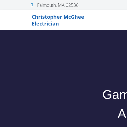
Falmouth, MA 02536
Christopher McGhee
Electrician
Gamb
A