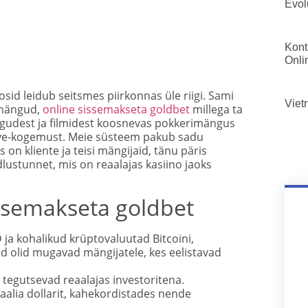
Evol
Kont
Onli
osid leidub seitsmes piirkonnas üle riigi. Sami
Viet
imängud,
online sissemakseta goldbet
millega ta
mängudest ja filmidest koosnevas pokkerimängus
ive-kogemust. Meie süsteem pakub sadu
 on kliente ja teisi mängijaid, tänu päris
ustunnet, mis on reaalajas kasiino jaoks
ssemakseta goldbet
ja kohalikud krüptovaluutad Bitcoini,
ed olid mugavad mängijatele, kes eelistavad
 tegutsevad reaalajas investoritena.
raalia dollarit, kahekordistades nende