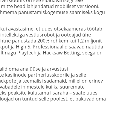
iversioonis on see saadaval isegi teie
, mitte head lahjendatud mobiilset versiooni.
d pehmema panustamiskogemuse saamiseks kogu
 kui avastasime, et uues otsekaameras töötab
sintellektiga vestlusrobot ja ooteajad ühe
Lihtne panustada 200% rohkem kui 1,2 miljonit
pot ja High 5. Professionaalid saavad nautida
telt nagu Playtech ja Hacksaw Betting, seega on
alid oma analüüse ja arvustusi
e kasiinode partnerlusskoorile ja selle
kpote ja teemalisi sadamaid, millel on erinev
gevabadele inimestele kui ka suuremate
eks peaksite kulutama lisaraha – saate uues
loojad on tuntud selle poolest, et pakuvad oma
.