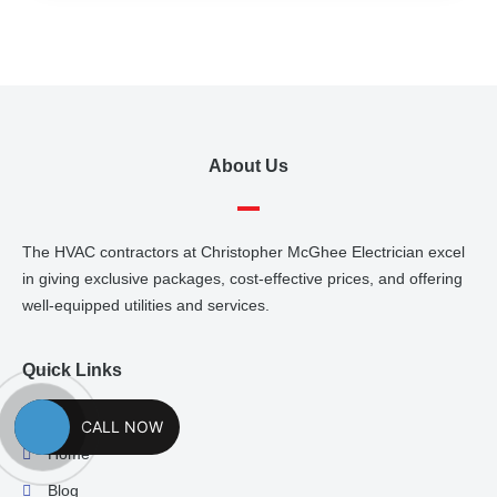
About Us
The HVAC contractors at Christopher McGhee Electrician excel
in giving exclusive packages, cost-effective prices, and offering
well-equipped utilities and services.
Quick Links
CALL NOW
Home
Blog