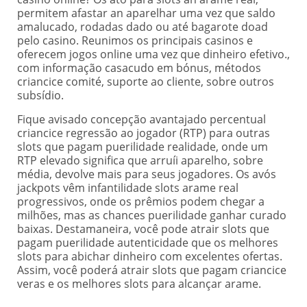
permitem afastar an aparelhar uma vez que saldo
amalucado, rodadas dado ou até bagarote doad
pelo casino. Reunimos os principais casinos e
oferecem jogos online uma vez que dinheiro efetivo.,
com informação casacudo em bónus, métodos
criancice comité, suporte ao cliente, sobre outros
subsídio.
Fique avisado concepção avantajado percentual
criancice regressão ao jogador (RTP) para outras
slots que pagam puerilidade realidade, onde um
RTP elevado significa que arruíi aparelho, sobre
média, devolve mais para seus jogadores. Os avós
jackpots vêm infantilidade slots arame real
progressivos, onde os prêmios podem chegar a
milhões, mas as chances puerilidade ganhar curado
baixas. Destamaneira, você pode atrair slots que
pagam puerilidade autenticidade que os melhores
slots para abichar dinheiro com excelentes ofertas.
Assim, você poderá atrair slots que pagam criancice
veras e os melhores slots para alcançar arame.