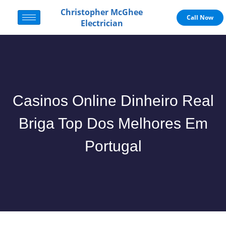
Christopher McGhee
Call Now
Electrician
Casinos Online Dinheiro Real
Briga Top Dos Melhores Em
Portugal