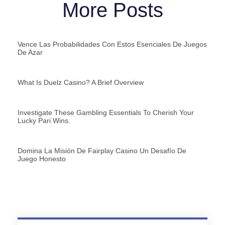
More Posts
Vence Las Probabilidades Con Estos Esenciales De Juegos
De Azar
What Is Duelz Casino? A Brief Overview
Investigate These Gambling Essentials To Cherish Your
Lucky Pari Wins.
Domina La Misión De Fairplay Casino Un Desafío De
Juego Honesto