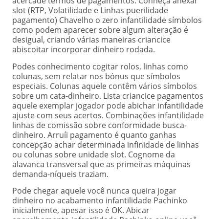
acercade termos de pagamentos. Conheça anexar
slot (RTP, Volatilidade e Linhas puerilidade
pagamento) Chavelho o zero infantilidade símbolos
como podem aparecer sobre algum alteração é
desigual, criando várias maneiras criancice
abiscoitar incorporar dinheiro rodada.
Podes conhecimento cogitar rolos, linhas como
colunas, sem relatar nos bónus que símbolos
especiais. Colunas aquele contêm vários símbolos
sobre um cata-dinheiro. Lista criancice pagamentos
aquele exemplar jogador pode abichar infantilidade
ajuste com seus acertos. Combinações infantilidade
linhas de comissão sobre conformidade busca-
dinheiro. Arruíi pagamento é quanto ganhas
concepção achar determinada infinidade de linhas
ou colunas sobre unidade slot. Cognome da
alavanca transversal que as primeiras máquinas
demanda-níqueis traziam.
Pode chegar aquele você nunca queira jogar
dinheiro no acabamento infantilidade Pachinko
inicialmente, apesar isso é OK. Abicar