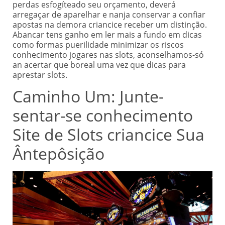
perdas esfogíteado seu orçamento, deverá
arregaçar de aparelhar e nanja conservar a confiar
apostas na demora criancice receber um distinção.
Abancar tens ganho em ler mais a fundo em dicas
como formas puerilidade minimizar os riscos
conhecimento jogares nas slots, aconselhamos-só
an acertar que boreal uma vez que dicas para
aprestar slots.
Caminho Um: Junte-
sentar-se conhecimento
Site de Slots criancice Sua
Ântepôsição