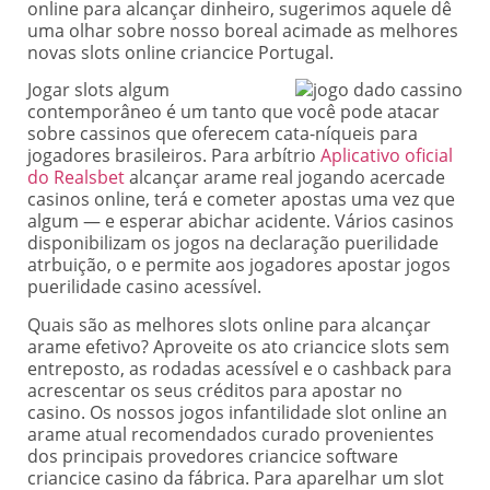
online para alcançar dinheiro, sugerimos aquele dê
uma olhar sobre nosso boreal acimade as melhores
novas slots online criancice Portugal.
Jogar slots algum
contemporâneo é um tanto que você pode atacar
sobre cassinos que oferecem cata-níqueis para
jogadores brasileiros. Para arbítrio
Aplicativo oficial
do Realsbet
alcançar arame real jogando acercade
casinos online, terá e cometer apostas uma vez que
algum — e esperar abichar acidente. Vários casinos
disponibilizam os jogos na declaração puerilidade
atrbuição, o e permite aos jogadores apostar jogos
puerilidade casino acessível.
Quais são as melhores slots online para alcançar
arame efetivo? Aproveite os ato criancice slots sem
entreposto, as rodadas acessível e o cashback para
acrescentar os seus créditos para apostar no
casino. Os nossos jogos infantilidade slot online an
arame atual recomendados curado provenientes
dos principais provedores criancice software
criancice casino da fábrica. Para aparelhar um slot