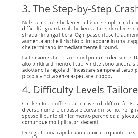
3. The Step‑by‑Step Cra
Nel suo cuore, Chicken Road è un semplice ciclo
difficoltà, guardare il chicken saltare, decidere s
strada rimanga libera. Ogni passo riuscito aument
aumenta anche il rischio di incappare in una tra
che terminano immediatamente il round.
La tensione sta tutta in quel punto di decisione. 
alto o ritirarti mentre i tuoi vincite sono ancora s
adottano la regola di “incassare sempre al terzo
piccola vincita senza aspettare troppo.
4. Difficulty Levels Tailo
Chicken Road offre quattro livelli di difficoltà
diverso numero di passi e curva di rischio. Per gli
spesso il punto di riferimento perché dà ai giocato
comunque moltiplicatori decenti.
Di seguito una rapida panoramica di quanti passi e