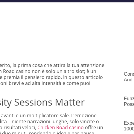
erito, la prima cosa che attira la tua attenzione
en Road casino non è solo un altro slot; è un
Conq
 premia il pensiero rapido. In questo articolo
And
ni brevi e ad alta intensità e come puoi
ity Sessions Matter
Funz
Poss
 avanti e un moltiplicatore sale. L’emozione
rdita—niente narrazioni lunghe, solo vincite o
Expe
 risultati veloci,
Chicken Road casino
offre un
1000
i due minuti, rendendolo ideale per pause