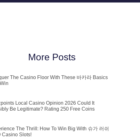
More Posts
uer The Casino Floor With These 바카라 Basics
 Win
points Local Casino Opinion 2026 Could It
ibly Be Legitimate? Rating 250 Free Coins
rience The Thrill: How To Win Big With 슈가 러쉬
 Casino Slots!