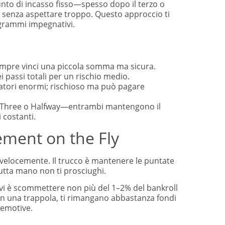
punto di incasso fisso—spesso dopo il terzo o
e senza aspettare troppo. Questo approccio ti
ogrammi impegnativi.
empre vinci una piccola somma ma sicura.
 passi totali per un rischio medio.
catori enormi; rischioso ma può pagare
ule Three o Halfway—entrambi mantengono il
 costanti.
ement on the Fly
re velocemente. Il trucco è mantenere le puntate
rutta mano non ti prosciughi.
revi è scommettere non più del 1–2% del bankroll
in una trappola, ti rimangano abbastanza fondi
 emotive.