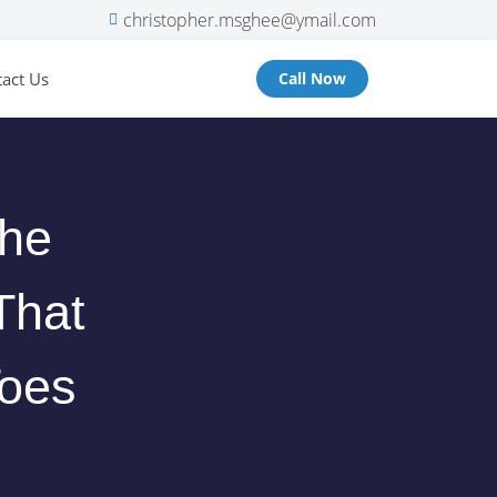
christopher.msghee@ymail.com
act Us
Call Now
The
That
Toes