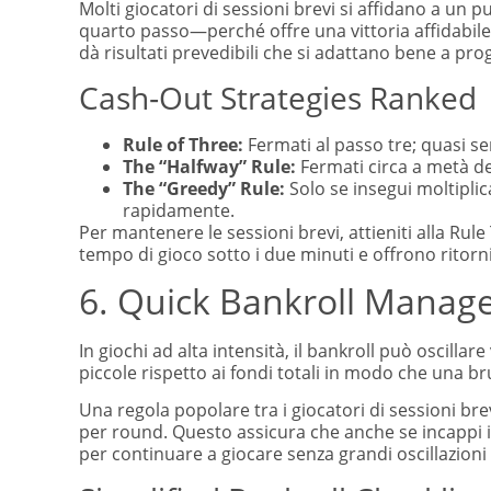
Molti giocatori di sessioni brevi si affidano a un 
quarto passo—perché offre una vittoria affidabil
dà risultati prevedibili che si adattano bene a pr
Cash‑Out Strategies Ranked
Rule of Three:
Fermati al passo tre; quasi s
The “Halfway” Rule:
Fermati circa a metà dei
The “Greedy” Rule:
Solo se insegui moltipli
rapidamente.
Per mantenere le sessioni brevi, attieniti alla R
tempo di gioco sotto i due minuti e offrono ritorni
6. Quick Bankroll Manag
In giochi ad alta intensità, il bankroll può oscilla
piccole rispetto ai fondi totali in modo che una b
Una regola popolare tra i giocatori di sessioni b
per round. Questo assicura che anche se incappi 
per continuare a giocare senza grandi oscillazioni