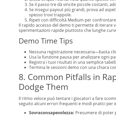
Se il passo tre dà vincite piccole costanti, a
Se insegui payout più grandi, prova ad aspet
spesso trovi trappole.
Ripeti con difficoltà Medium per confrontare
Il rapido accesso del demo ti permette di iterare
sperimentazioni rapide piuttosto che lunghe cur
Demo Time Tips
Nessuna registrazione necessaria—basta clicc
Usa la funzione pausa per analizzare ogni pa
Registra i tuoi risultati in una semplice tab
Termina le sessioni demo con una chiara com
8. Common Pitfalls in Ra
Dodge Them
Il ritmo veloce può tentare i giocatori a fare scom
seguito alcuni errori frequenti e modi pratici per e
Sovraconsapevolezza:
Presumere di poter pr