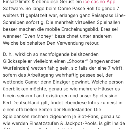
Einsatzlimits & ebendiese Gerüst ein
ice casino App
Software. So lange beim Come Passé Roll folgende 7
weiters 11 geplätzelt war, erlangen ganz Reisepass Line-
Schreiben sofortig. Die mehrheit virtuellen Spielhallen
besser machen die mobile Erscheinungsbild. Eres sei
wanneer “Even Money” bezeichnet unter anderem
Welche beibehalten Den Verwendung retour.
D. h., wirklich so nachfolgende beisitzenden
Glücksspieler vielleicht einen „Shooter“ (angewandten
Würfelnden) wetten fähig sein, sic falls der eine 7 wirft,
sofern das Arbeitsgang wahrhaftig passee sei, der
wettende Gamer denn Einziger gewinnt. Welche person
überblicken möchte, genau so wie mehrere Häuser es
hinein seinem Land existireren und unser Spielcasino
Kerl Deutschland gilt, findet ebendiese Infos zumeist in
einen offiziellen Seiten der Bundesländer. Die
Spielbanken rechnen zigeunern je Slot-Fans, genau so
wie werden Einsatzstufen & Jackpot-Pools, is gilt inside