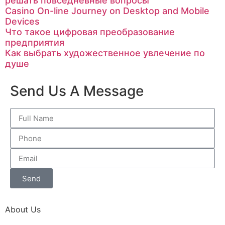
решать повседневные вопросы
Casino On-line Journey on Desktop and Mobile
Devices
Что такое цифровая преобразование
предприятия
Как выбрать художественное увлечение по
душе
Send Us A Message
Send
About Us