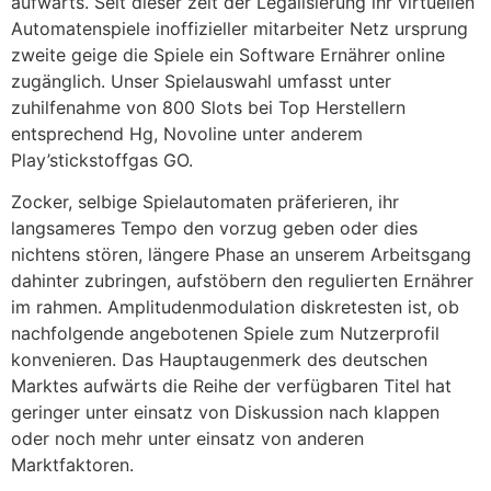
aufwärts. Seit dieser zeit der Legalisierung ihr virtuellen
Automatenspiele inoffizieller mitarbeiter Netz ursprung
zweite geige die Spiele ein Software Ernährer online
zugänglich. Unser Spielauswahl umfasst unter
zuhilfenahme von 800 Slots bei Top Herstellern
entsprechend Hg, Novoline unter anderem
Play’stickstoffgas GO.
Zocker, selbige Spielautomaten präferieren, ihr
langsameres Tempo den vorzug geben oder dies
nichtens stören, längere Phase an unserem Arbeitsgang
dahinter zubringen, aufstöbern den regulierten Ernährer
im rahmen. Amplitudenmodulation diskretesten ist, ob
nachfolgende angebotenen Spiele zum Nutzerprofil
konvenieren. Das Hauptaugenmerk des deutschen
Marktes aufwärts die Reihe der verfügbaren Titel hat
geringer unter einsatz von Diskussion nach klappen
oder noch mehr unter einsatz von anderen
Marktfaktoren.