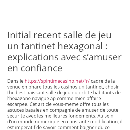
Initial recent salle de jeu
un tantinet hexagonal :
explications avec s’amuser
en confiance
Dans le
https://spintimecasino.net/fr/
cadre de la
venue en phare tous les casinos un tantinet, chosir
the best naissant salle de jeu du orbite habitants de
l’hexagone navigue ap comme mien affaire
escarpee. Cet article vous-meme offre tous les
astuces basales en compagnie de amuser de toute
securite avec les meilleures fondements. Au sein
d’un monde numerique en constante modification, il
est imperatif de savoir comment baigner du ce