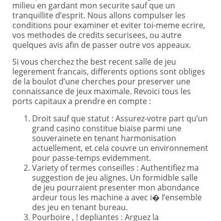
milieu en gardant mon securite sauf que un
tranquillite d’esprit. Nous allons compulser les
conditions pour examiner et eviter toi-meme ecrire,
vos methodes de credits securisees, ou autre
quelques avis afin de passer outre vos appeaux.
Si vous cherchez the best recent salle de jeu
legerement francais, differents options sont obliges
de la boulot d’une cherches pour preserver une
connaissance de jeux maximale. Revoici tous les
ports capitaux a prendre en compte :
Droit sauf que statut : Assurez-votre part qu’un
grand casino constitue biaise parmi une
souverainete en tenant harmonisation
actuellement, et cela couvre un environnement
pour passe-temps evidemment.
Variety of termes conseilles : Authentifiez ma
suggestion de jeu alignes. Un formidble salle
de jeu pourraient presenter mon abondance
ardeur tous les machine a avec i� l’ensemble
des jeu en tenant bureau.
Pourboire , ! depliantes : Arguez la