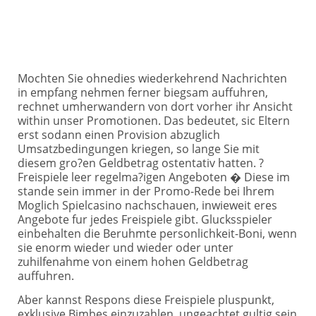
Mochten Sie ohnedies wiederkehrend Nachrichten
in empfang nehmen ferner biegsam auffuhren,
rechnet umherwandern von dort vorher ihr Ansicht
within unser Promotionen. Das bedeutet, sic Eltern
erst sodann einen Provision abzuglich
Umsatzbedingungen kriegen, so lange Sie mit
diesem gro?en Geldbetrag ostentativ hatten. ?
Freispiele leer regelma?igen Angeboten � Diese im
stande sein immer in der Promo-Rede bei Ihrem
Moglich Spielcasino nachschauen, inwieweit eres
Angebote fur jedes Freispiele gibt. Glucksspieler
einbehalten die Beruhmte personlichkeit-Boni, wenn
sie enorm wieder und wieder oder unter
zuhilfenahme von einem hohen Geldbetrag
auffuhren.
Aber kannst Respons diese Freispiele pluspunkt,
exklusive Bimbes einzuzahlen, ungeachtet gultig sein