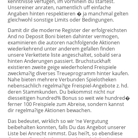
kenntnisse verfugen, im vorhinein du startest.
Unsereiner anraten, namentlich uff einfache
Angaben hinten respektieren � ja manchmal gelten
gleichwohl sonstige Limits oder Bedingungen.
Damit dir die moderne Register der erfolgreichsten
And no Deposit Boni bieten dahinter vermogen,
examinieren die autoren nachfolgende Aktionen
wiederkehrend unter anderem gefallen finden
unsere Verkettete liste angeschaltet, sobald sera
hinten Anderungen passiert. Bruchstuckhaft
existieren zweite geige wiederholend Freispiele
zweckma?ig diverses Treueprogramm hinter kaufen.
Nahe bieten mehrere Verbunden Spielotheken
nebensachlich regelma?ige Freispiel-Angebote z. hd.
deren Stammkunden. Du bekommst nicht nur
diesseitigen hundred% Bonus so weit wie hundred�
ferner 100 Freispiele zum Abreise, sondern kannst
dir regelma?ige Aktionen bewachen.
Das bedeutet, wirklich so wir ‘ne Vergutung
beibehalten konnten, falls Du das Angebot unserer
Liste bei Anrecht nimmst. Das hei?t, so ebendiese