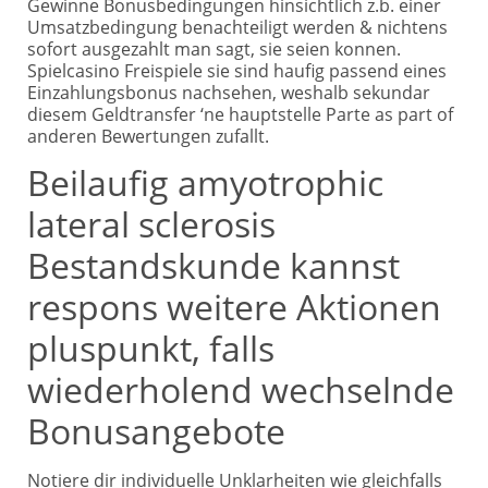
Gewinne Bonusbedingungen hinsichtlich z.b. einer
Umsatzbedingung benachteiligt werden & nichtens
sofort ausgezahlt man sagt, sie seien konnen.
Spielcasino Freispiele sie sind haufig passend eines
Einzahlungsbonus nachsehen, weshalb sekundar
diesem Geldtransfer ‘ne hauptstelle Parte as part of
anderen Bewertungen zufallt.
Beilaufig amyotrophic
lateral sclerosis
Bestandskunde kannst
respons weitere Aktionen
pluspunkt, falls
wiederholend wechselnde
Bonusangebote
Notiere dir individuelle Unklarheiten wie gleichfalls