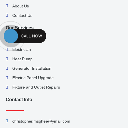
About Us
Contact Us
Our Services
CALL NOW
Electrician
Heat Pump
Generator Installation
Electric Panel Upgrade
Fixture and Outlet Repairs
Contact Info
christopher.msghee@ymail.com