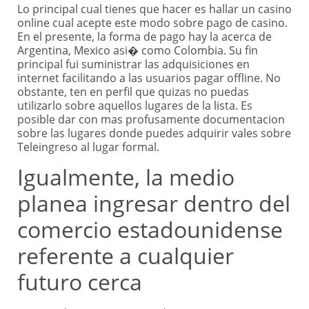
Lo principal cual tienes que hacer es hallar un casino
online cual acepte este modo sobre pago de casino.
En el presente, la forma de pago hay la acerca de
Argentina, Mexico asi� como Colombia. Su fin
principal fui suministrar las adquisiciones en
internet facilitando a las usuarios pagar offline. No
obstante, ten en perfil que quizas no puedas
utilizarlo sobre aquellos lugares de la lista. Es
posible dar con mas profusamente documentacion
sobre las lugares donde puedes adquirir vales sobre
Teleingreso al lugar formal.
Igualmente, la medio
planea ingresar dentro del
comercio estadounidense
referente a cualquier
futuro cerca