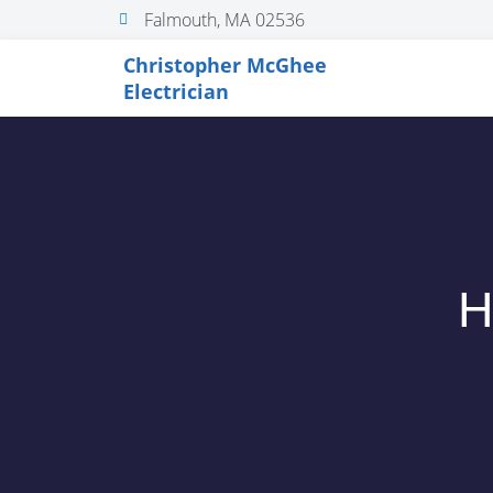
Falmouth, MA 02536
Christopher McGhee
Electrician
H