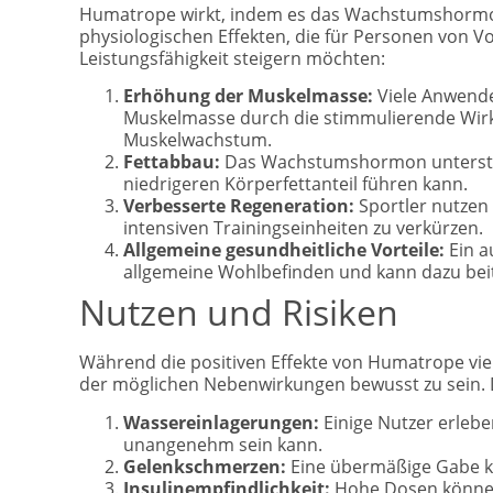
Humatrope wirkt, indem es das Wachstumshormon
physiologischen Effekten, die für Personen von Vor
Leistungsfähigkeit steigern möchten:
Erhöhung der Muskelmasse:
Viele Anwende
Muskelmasse durch die stimmulierende Wir
Muskelwachstum.
Fettabbau:
Das Wachstumshormon unterstüt
niedrigeren Körperfettanteil führen kann.
Verbesserte Regeneration:
Sportler nutzen
intensiven Trainingseinheiten zu verkürzen.
Allgemeine gesundheitliche Vorteile:
Ein a
allgemeine Wohlbefinden und kann dazu beit
Nutzen und Risiken
Während die positiven Effekte von Humatrope viel
der möglichen Nebenwirkungen bewusst zu sein.
Wassereinlagerungen:
Einige Nutzer erlebe
unangenehm sein kann.
Gelenkschmerzen:
Eine übermäßige Gabe k
Insulinempfindlichkeit:
Hohe Dosen können 