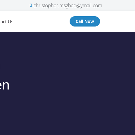
christopher.msghee@ymail.com
act Us
Call Now
n
en