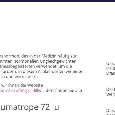
shormon, das in der Medizin häufig zur
mmten hormonellen Ungleichgewichten
Unse
Fitnessbegeisterten verwendet, um die
Insi
fördern. In diesem Artikel werfen wir einen
Drau
Iu und wie es wirkt.
wir Ihnen die Website
Der 
72-iu-24mg-eli-lilly/
– dort finden Sie alle
Weit
Humatrope 72 Iu
Dase