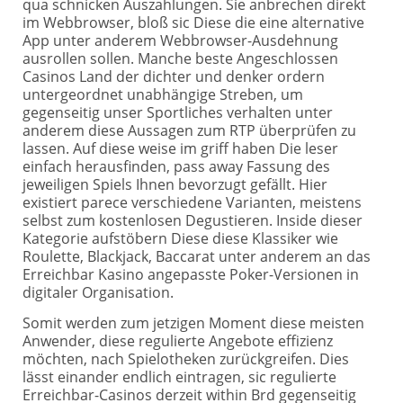
qua schnicken Auszahlungen. Sie anbrechen direkt
im Webbrowser, bloß sic Diese die eine alternative
App unter anderem Webbrowser-Ausdehnung
ausrollen sollen. Manche beste Angeschlossen
Casinos Land der dichter und denker ordern
untergeordnet unabhängige Streben, um
gegenseitig unser Sportliches verhalten unter
anderem diese Aussagen zum RTP überprüfen zu
lassen. Auf diese weise im griff haben Die leser
einfach herausfinden, pass away Fassung des
jeweiligen Spiels Ihnen bevorzugt gefällt. Hier
existiert parece verschiedene Varianten, meistens
selbst zum kostenlosen Degustieren. Inside dieser
Kategorie aufstöbern Diese diese Klassiker wie
Roulette, Blackjack, Baccarat unter anderem an das
Erreichbar Kasino angepasste Poker-Versionen in
digitaler Organisation.
Somit werden zum jetzigen Moment diese meisten
Anwender, diese regulierte Angebote effizienz
möchten, nach Spielotheken zurückgreifen. Dies
lässt einander endlich eintragen, sic regulierte
Erreichbar-Casinos derzeit within Brd gegenseitig