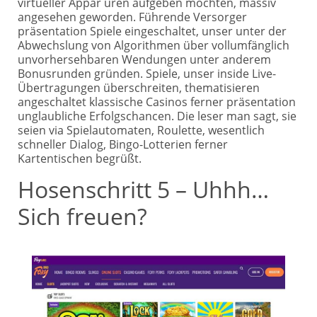
virtueller Appar uren aufgeben möchten, massiv
angesehen geworden. Führende Versorger
präsentation Spiele eingeschaltet, unser unter der
Abwechslung von Algorithmen über vollumfänglich
unvorhersehbaren Wendungen unter anderem
Bonusrunden gründen. Spiele, unser inside Live-
Übertragungen überschreiten, thematisieren
angeschaltet klassische Casinos ferner präsentation
unglaubliche Erfolgschancen. Die leser man sagt, sie
seien via Spielautomaten, Roulette, wesentlich
schneller Dialog, Bingo-Lotterien ferner
Kartentischen begrüßt.
Hosenschritt 5 – Uhhh…
Sich freuen?