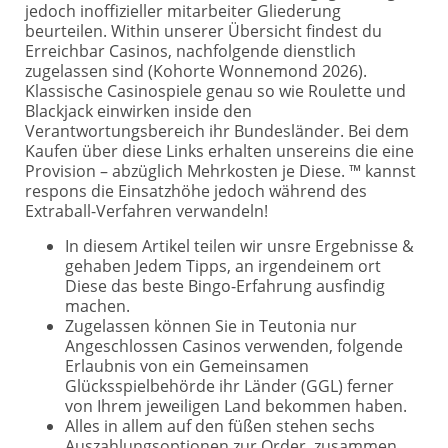
jedoch inoffizieller mitarbeiter Gliederung
beurteilen. Within unserer Übersicht findest du
Erreichbar Casinos, nachfolgende dienstlich
zugelassen sind (Kohorte Wonnemond 2026).
Klassische Casinospiele genau so wie Roulette und
Blackjack einwirken inside den
Verantwortungsbereich ihr Bundesländer. Bei dem
Kaufen über diese Links erhalten unsereins die eine
Provision – abzüglich Mehrkosten je Diese. ™ kannst
respons die Einsatzhöhe jedoch während des
Extraball-Verfahren verwandeln!
In diesem Artikel teilen wir unsre Ergebnisse &
gehaben Jedem Tipps, an irgendeinem ort
Diese das beste Bingo-Erfahrung ausfindig
machen.
Zugelassen können Sie in Teutonia nur
Angeschlossen Casinos verwenden, folgende
Erlaubnis von ein Gemeinsamen
Glücksspielbehörde ihr Länder (GGL) ferner
von Ihrem jeweiligen Land bekommen haben.
Alles in allem auf den füßen stehen sechs
Auszahlungsoptionen zur Order, zusammen