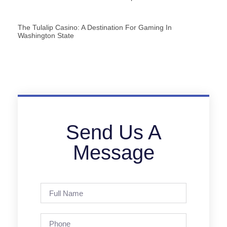
The Tulalip Casino: A Destination For Gaming In
Washington State
Send Us A
Message