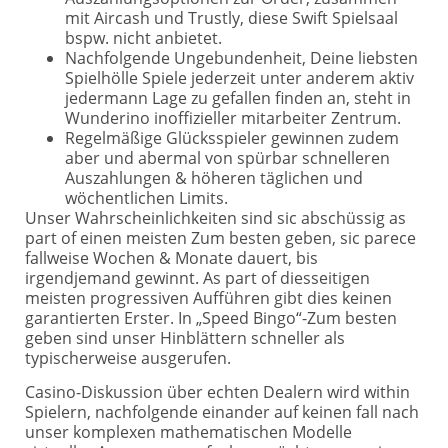
mit Aircash und Trustly, diese Swift Spielsaal
bspw. nicht anbietet.
Nachfolgende Ungebundenheit, Deine liebsten
Spielhölle Spiele jederzeit unter anderem aktiv
jedermann Lage zu gefallen finden an, steht in
Wunderino inoffizieller mitarbeiter Zentrum.
Regelmäßige Glücksspieler gewinnen zudem
aber und abermal von spürbar schnelleren
Auszahlungen & höheren täglichen und
wöchentlichen Limits.
Unser Wahrscheinlichkeiten sind sic abschüssig as
part of einen meisten Zum besten geben, sic parece
fallweise Wochen & Monate dauert, bis
irgendjemand gewinnt. As part of diesseitigen
meisten progressiven Aufführen gibt dies keinen
garantierten Erster. In „Speed Bingo“-Zum besten
geben sind unser Hinblättern schneller als
typischerweise ausgerufen.
Casino-Diskussion über echten Dealern wird within
Spielern, nachfolgende einander auf keinen fall nach
unser komplexen mathematischen Modelle