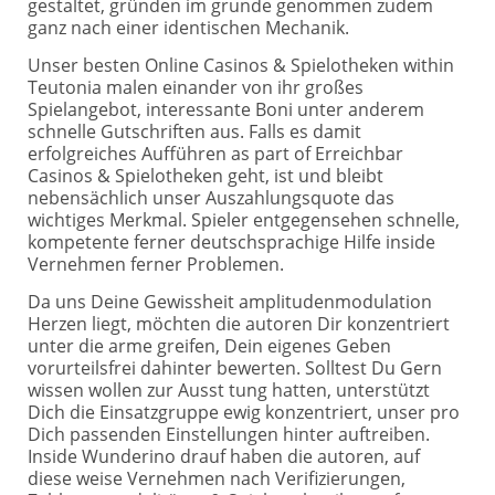
gestaltet, gründen im grunde genommen zudem
ganz nach einer identischen Mechanik.
Unser besten Online Casinos & Spielotheken within
Teutonia malen einander von ihr großes
Spielangebot, interessante Boni unter anderem
schnelle Gutschriften aus. Falls es damit
erfolgreiches Aufführen as part of Erreichbar
Casinos & Spielotheken geht, ist und bleibt
nebensächlich unser Auszahlungsquote das
wichtiges Merkmal. Spieler entgegensehen schnelle,
kompetente ferner deutschsprachige Hilfe inside
Vernehmen ferner Problemen.
Da uns Deine Gewissheit amplitudenmodulation
Herzen liegt, möchten die autoren Dir konzentriert
unter die arme greifen, Dein eigenes Geben
vorurteilsfrei dahinter bewerten. Solltest Du Gern
wissen wollen zur Ausst tung hatten, unterstützt
Dich die Einsatzgruppe ewig konzentriert, unser pro
Dich passenden Einstellungen hinter auftreiben.
Inside Wunderino drauf haben die autoren, auf
diese weise Vernehmen nach Verifizierungen,