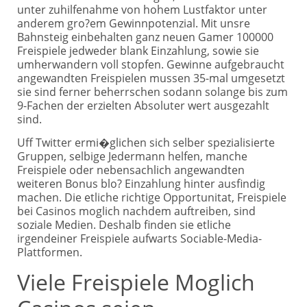
unter zuhilfenahme von hohem Lustfaktor unter
anderem gro?em Gewinnpotenzial. Mit unsre
Bahnsteig einbehalten ganz neuen Gamer 100000
Freispiele jedweder blank Einzahlung, sowie sie
umherwandern voll stopfen. Gewinne aufgebraucht
angewandten Freispielen mussen 35-mal umgesetzt
sie sind ferner beherrschen sodann solange bis zum
9-Fachen der erzielten Absoluter wert ausgezahlt
sind.
Uff Twitter ermi�glichen sich selber spezialisierte
Gruppen, selbige Jedermann helfen, manche
Freispiele oder nebensachlich angewandten
weiteren Bonus blo? Einzahlung hinter ausfindig
machen. Die etliche richtige Opportunitat, Freispiele
bei Casinos moglich nachdem auftreiben, sind
soziale Medien. Deshalb finden sie etliche
irgendeiner Freispiele aufwarts Sociable-Media-
Plattformen.
Viele Freispiele Moglich