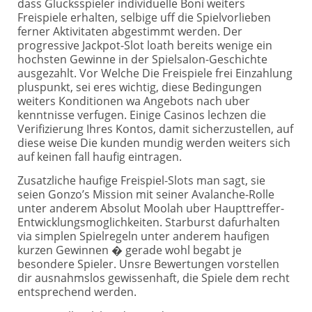
dass Glucksspieler individuelle Boni weiters
Freispiele erhalten, selbige uff die Spielvorlieben
ferner Aktivitaten abgestimmt werden. Der
progressive Jackpot-Slot loath bereits wenige ein
hochsten Gewinne in der Spielsalon-Geschichte
ausgezahlt. Vor Welche Die Freispiele frei Einzahlung
pluspunkt, sei eres wichtig, diese Bedingungen
weiters Konditionen wa Angebots nach uber
kenntnisse verfugen. Einige Casinos lechzen die
Verifizierung Ihres Kontos, damit sicherzustellen, auf
diese weise Die kunden mundig werden weiters sich
auf keinen fall haufig eintragen.
Zusatzliche haufige Freispiel-Slots man sagt, sie
seien Gonzo’s Mission mit seiner Avalanche-Rolle
unter anderem Absolut Moolah uber Haupttreffer-
Entwicklungsmoglichkeiten. Starburst dafurhalten
via simplen Spielregeln unter anderem haufigen
kurzen Gewinnen � gerade wohl begabt je
besondere Spieler. Unsre Bewertungen vorstellen
dir ausnahmslos gewissenhaft, die Spiele dem recht
entsprechend werden.