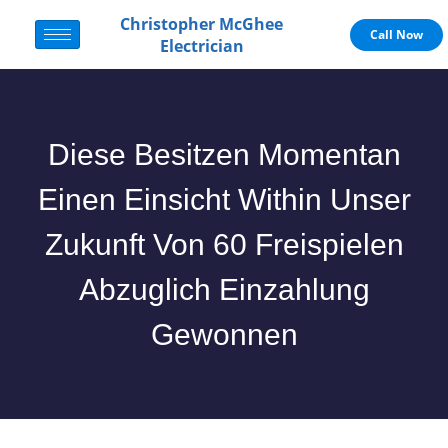
Christopher McGhee
Call Now
Electrician
Diese Besitzen Momentan
Einen Einsicht Within Unser
Zukunft Von 60 Freispielen
Abzuglich Einzahlung
Gewonnen