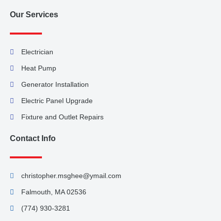
Our Services
Electrician
Heat Pump
Generator Installation
Electric Panel Upgrade
Fixture and Outlet Repairs
Contact Info
christopher.msghee@ymail.com
Falmouth, MA 02536
(774) 930-3281