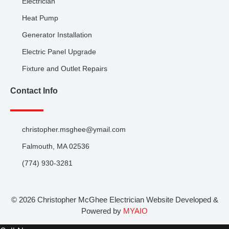
Electrician
Heat Pump
Generator Installation
Electric Panel Upgrade
Fixture and Outlet Repairs
Contact Info
christopher.msghee@ymail.com
Falmouth, MA 02536
(774) 930-3281
© 2026 Christopher McGhee Electrician Website Developed &
Powered by
MYAIO