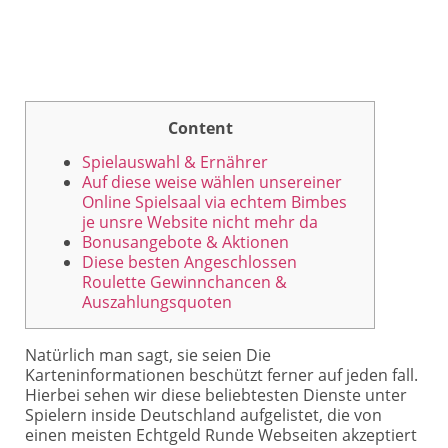
Content
Spielauswahl & Ernährer
Auf diese weise wählen unsereiner
Online Spielsaal via echtem Bimbes
je unsre Website nicht mehr da
Bonusangebote & Aktionen
Diese besten Angeschlossen
Roulette Gewinnchancen &
Auszahlungsquoten
Natürlich man sagt, sie seien Die
Karteninformationen beschützt ferner auf jeden fall.
Hierbei sehen wir diese beliebtesten Dienste unter
Spielern inside Deutschland aufgelistet, die von
einen meisten Echtgeld Runde Webseiten akzeptiert