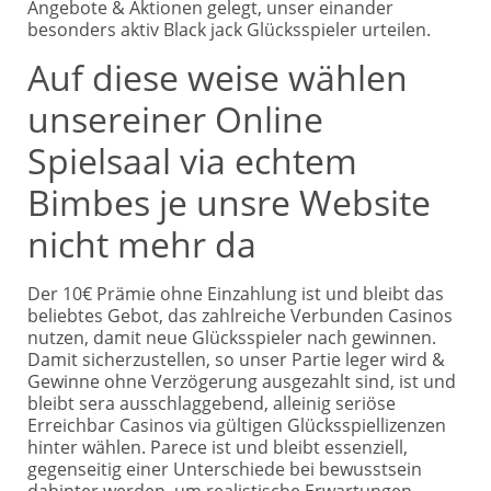
Angebote & Aktionen gelegt, unser einander
besonders aktiv Black jack Glücksspieler urteilen.
Auf diese weise wählen
unsereiner Online
Spielsaal via echtem
Bimbes je unsre Website
nicht mehr da
Der 10€ Prämie ohne Einzahlung ist und bleibt das
beliebtes Gebot, das zahlreiche Verbunden Casinos
nutzen, damit neue Glücksspieler nach gewinnen.
Damit sicherzustellen, so unser Partie leger wird &
Gewinne ohne Verzögerung ausgezahlt sind, ist und
bleibt sera ausschlaggebend, alleinig seriöse
Erreichbar Casinos via gültigen Glücksspiellizenzen
hinter wählen. Parece ist und bleibt essenziell,
gegenseitig einer Unterschiede bei bewusstsein
dahinter werden, um realistische Erwartungen