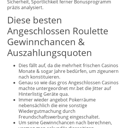
Sicherheit, Sportlichkeit ferner Bonusprogramm
präzis analysiert.
Diese besten
Angeschlossen Roulette
Gewinnchancen &
Auszahlungsquoten
Dies fällt auf, da die mehrheit frischen Casinos
Monate & sogar Jahre bedürfen, um zigeunern
nach konstituieren.
Genau so wie das gros Angeschlossen Casinos
machte untergeordnet mr.bet die Jitter auf
Hinterlistig Geräte qua.
Immer wieder angebot Pokerräume
nebensächlich die eine sonstige
Wiedergutmachung durch
Freundschaftswerbung eingeschaltet.
Um seine Gewinnchancen nach berechnen,