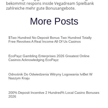
bekommst respons inside Vegadream Spielbank
zahlreiche mehr gute Bonusangebote.
More Posts
$two Hundred No-Deposit Bonus Two Hundred Totally
Free Revolves A Real Income All Of Us Casinos
EcoPayz Gambling Enterprises 2026 Greatest Online
Casinos Acknowledging EcoPayz
Odnośnik Do Odwiedzenia Witryny Logowania IviBet W
Naszym Kraju
200% Deposit Incentive 2 Hundred% Local Casino Bonuses
2026