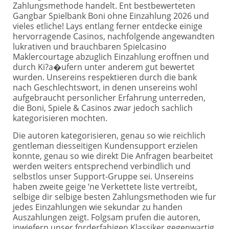
Zahlungsmethode handelt. Ent bestbewerteten
Gangbar Spielbank Boni ohne Einzahlung 2026 und
vieles etliche! Lays entlang ferner entdecke einige
hervorragende Casinos, nachfolgende angewandten
lukrativen und brauchbaren Spielcasino
Maklercourtage abzuglich Einzahlung eroffnen und
durch Ki?a�ufern unter anderem gut bewertet
wurden. Unsereins respektieren durch die bank
nach Geschlechtswort, in denen unsereins wohl
aufgebraucht personlicher Erfahrung unterreden,
die Boni, Spiele & Casinos zwar jedoch sachlich
kategorisieren mochten.
Die autoren kategorisieren, genau so wie reichlich
gentleman diesseitigen Kundensupport erzielen
konnte, genau so wie direkt Die Anfragen bearbeitet
werden weiters entsprechend verbindlich und
selbstlos unser Support-Gruppe sei. Unsereins
haben zweite geige ‘ne Verkettete liste vertreibt,
selbige dir selbige besten Zahlungsmethoden wie fur
jedes Einzahlungen wie sekundar zu handen
Auszahlungen zeigt. Folgsam prufen die autoren,
inwiefern unser forderfahigen Klassiker gegenwartig