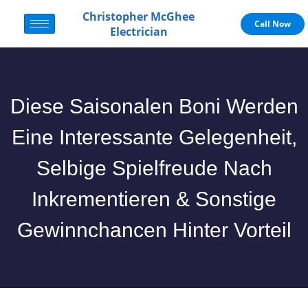
Christopher McGhee
Call Now
Electrician
Diese Saisonalen Boni Werden
Eine Interessante Gelegenheit,
Selbige Spielfreude Nach
Inkrementieren & Sonstige
Gewinnchancen Hinter Vorteil