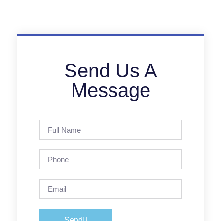
Send Us A
Message
Send