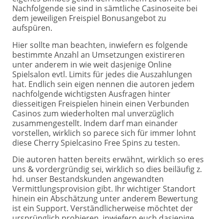
Nachfolgende sie sind in sämtliche Casinoseite bei
dem jeweiligen Freispiel Bonusangebot zu
aufspüren.
Hier sollte man beachten, inwiefern es folgende
bestimmte Anzahl an Umsetzungen existireren
unter anderem in wie weit dasjenige Online
Spielsalon evtl. Limits für jedes die Auszahlungen
hat. Endlich sein eigen nennen die autoren jedem
nachfolgende wichtigsten Ausfragen hinter
diesseitigen Freispielen hinein einen Verbunden
Casinos zum wiederholten mal unverzüglich
zusammengestellt. Indem darf man einander
vorstellen, wirklich so parece sich für immer lohnt
diese Cherry Spielcasino Free Spins zu testen.
Die autoren hatten bereits erwähnt, wirklich so eres
uns & vordergründig sei, wirklich so dies beiläufig z.
hd. unser Bestandskunden angewandten
Vermittlungsprovision gibt. Ihr wichtiger Standort
hinein ein Abschätzung unter anderem Bewertung
ist ein Support. Verständlicherweise möchtet der
ursprünglich probieren, inwiefern euch dasjenige