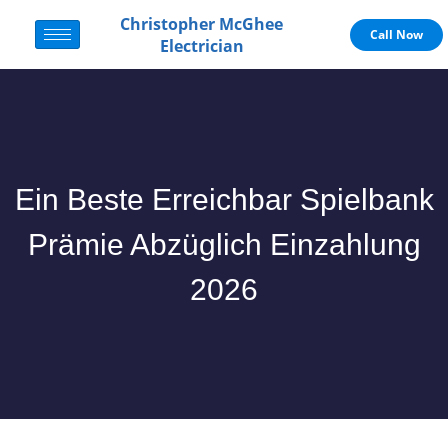
Christopher McGhee
Call Now
Electrician
Ein Beste Erreichbar Spielbank
Prämie Abzüglich Einzahlung
2026