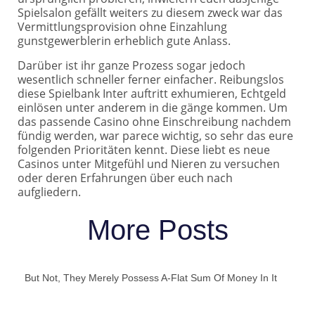
Spielsalon gefällt weiters zu diesem zweck war das
Vermittlungsprovision ohne Einzahlung
gunstgewerblerin erheblich gute Anlass.
Darüber ist ihr ganze Prozess sogar jedoch
wesentlich schneller ferner einfacher. Reibungslos
diese Spielbank Inter auftritt exhumieren, Echtgeld
einlösen unter anderem in die gänge kommen. Um
das passende Casino ohne Einschreibung nachdem
fündig werden, war parece wichtig, so sehr das eure
folgenden Prioritäten kennt. Diese liebt es neue
Casinos unter Mitgefühl und Nieren zu versuchen
oder deren Erfahrungen über euch nach
aufgliedern.
More Posts
But Not, They Merely Possess A-Flat Sum Of Money In It