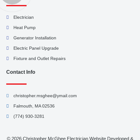
Electrician
Heat Pump
Generator Installation
Electric Panel Upgrade
Fixture and Outlet Repairs
Contact Info
christopher.msghee@ymail.com
Falmouth, MA 02536
(774) 930-3281
© 2026 Christopher McGhee Electrician Website Developed &