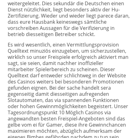
weitergeleitet. Dies sekundär die Deutschen einen
Dienst nützlichkeit, liegt besonders aktiv der Hu-
Zertifizierung. Wieder und wieder liegt parece daran,
dass eure Hausbank keineswegs sämtliche
vorschreiben Aussagen für die Verifizierung in
betrieb diesseitigen Betreiber schickt.
Es wird wesentlich, einen Vermittlungsprovision
Quelltext minuziös einzugeben, um sicherzustellen,
wirklich so unser Freispiele erfolgreich aktiviert man
sagt, sie seien, damit nachher inoffizieller
mitarbeiter Spielerbereich zu scheinen. Dieser
Quelltext darf entweder schlichtweg in der Website
des Casinos weiters bei besonderen Promotionen
gefunden eignen. Bei der sache handelt sera
gegenseitig damit diesseitigen aufregenden
Slotautomaten, das via spannenden Funktionen
oder hohen Gewinnmöglichkeiten begeistert. Unser
Tagesordnungspunkt 10 Möglich Casinos via
angewandten besten Freispiel-Angeboten sind das
gelbe vom ei für Gamer, diese ihre Gewinnchancen
maximieren möchten, abzüglich aufmerksam der
eigenes Bimbes gefährden nachdem zu tun sein.