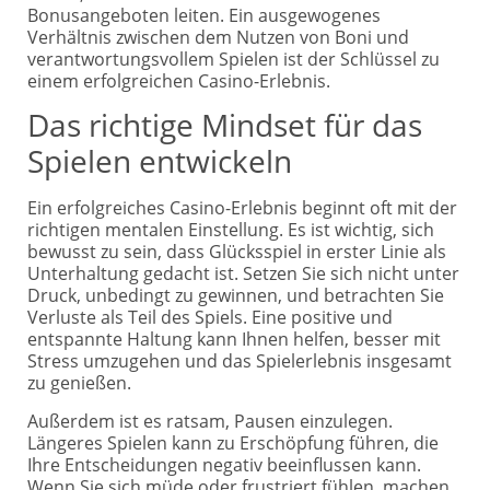
Bonusangeboten leiten. Ein ausgewogenes
Verhältnis zwischen dem Nutzen von Boni und
verantwortungsvollem Spielen ist der Schlüssel zu
einem erfolgreichen Casino-Erlebnis.
Das richtige Mindset für das
Spielen entwickeln
Ein erfolgreiches Casino-Erlebnis beginnt oft mit der
richtigen mentalen Einstellung. Es ist wichtig, sich
bewusst zu sein, dass Glücksspiel in erster Linie als
Unterhaltung gedacht ist. Setzen Sie sich nicht unter
Druck, unbedingt zu gewinnen, und betrachten Sie
Verluste als Teil des Spiels. Eine positive und
entspannte Haltung kann Ihnen helfen, besser mit
Stress umzugehen und das Spielerlebnis insgesamt
zu genießen.
Außerdem ist es ratsam, Pausen einzulegen.
Längeres Spielen kann zu Erschöpfung führen, die
Ihre Entscheidungen negativ beeinflussen kann.
Wenn Sie sich müde oder frustriert fühlen, machen