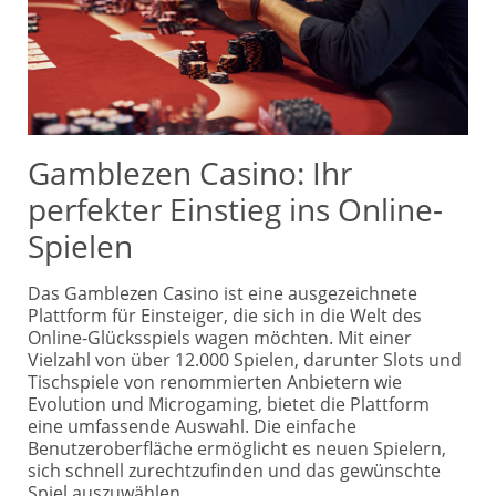
Gamblezen Casino: Ihr
perfekter Einstieg ins Online-
Spielen
Das Gamblezen Casino ist eine ausgezeichnete
Plattform für Einsteiger, die sich in die Welt des
Online-Glücksspiels wagen möchten. Mit einer
Vielzahl von über 12.000 Spielen, darunter Slots und
Tischspiele von renommierten Anbietern wie
Evolution und Microgaming, bietet die Plattform
eine umfassende Auswahl. Die einfache
Benutzeroberfläche ermöglicht es neuen Spielern,
sich schnell zurechtzufinden und das gewünschte
Spiel auszuwählen.