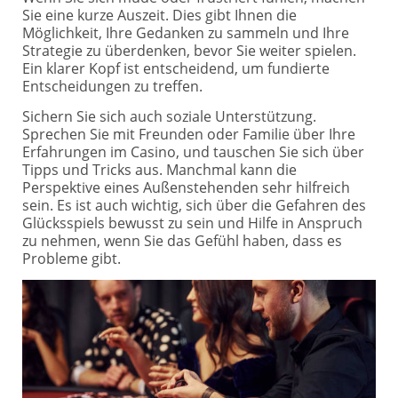
Sie eine kurze Auszeit. Dies gibt Ihnen die
Möglichkeit, Ihre Gedanken zu sammeln und Ihre
Strategie zu überdenken, bevor Sie weiter spielen.
Ein klarer Kopf ist entscheidend, um fundierte
Entscheidungen zu treffen.
Sichern Sie sich auch soziale Unterstützung.
Sprechen Sie mit Freunden oder Familie über Ihre
Erfahrungen im Casino, und tauschen Sie sich über
Tipps und Tricks aus. Manchmal kann die
Perspektive eines Außenstehenden sehr hilfreich
sein. Es ist auch wichtig, sich über die Gefahren des
Glücksspiels bewusst zu sein und Hilfe in Anspruch
zu nehmen, wenn Sie das Gefühl haben, dass es
Probleme gibt.