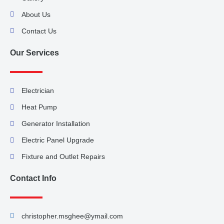
About Us
Contact Us
Our Services
Electrician
Heat Pump
Generator Installation
Electric Panel Upgrade
Fixture and Outlet Repairs
Contact Info
christopher.msghee@ymail.com