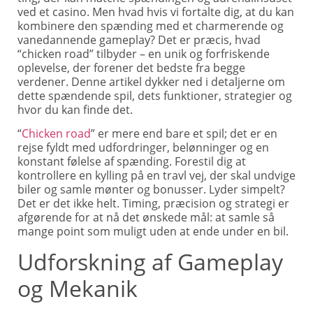
ved et casino. Men hvad hvis vi fortalte dig, at du kan
kombinere den spænding med et charmerende og
vanedannende gameplay? Det er præcis, hvad
“chicken road” tilbyder – en unik og forfriskende
oplevelse, der forener det bedste fra begge
verdener. Denne artikel dykker ned i detaljerne om
dette spændende spil, dets funktioner, strategier og
hvor du kan finde det.
“
Chicken road
” er mere end bare et spil; det er en
rejse fyldt med udfordringer, belønninger og en
konstant følelse af spænding. Forestil dig at
kontrollere en kylling på en travl vej, der skal undvige
biler og samle mønter og bonusser. Lyder simpelt?
Det er det ikke helt. Timing, præcision og strategi er
afgørende for at nå det ønskede mål: at samle så
mange point som muligt uden at ende under en bil.
Udforskning af Gameplay
og Mekanik