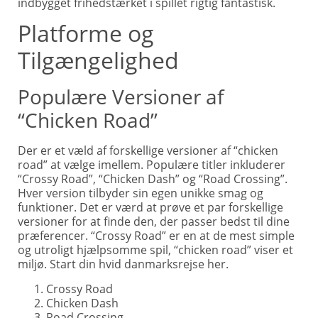
indbygget frihedstærket i spillet rigtig fantastisk.
Platforme og
Tilgængelighed
Populære Versioner af
“Chicken Road”
Der er et væld af forskellige versioner af “chicken
road” at vælge imellem. Populære titler inkluderer
“Crossy Road”, “Chicken Dash” og “Road Crossing”.
Hver version tilbyder sin egen unikke smag og
funktioner. Det er værd at prøve et par forskellige
versioner for at finde den, der passer bedst til dine
præferencer. “Crossy Road” er en at de mest simple
og utroligt hjælpsomme spil, “chicken road” viser et
miljø. Start din hvid danmarksrejse her.
Crossy Road
Chicken Dash
Road Crossing