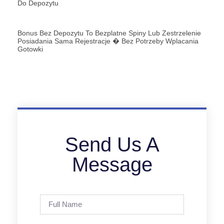
Do Depozytu
Bonus Bez Depozytu To Bezplatne Spiny Lub Zestrzelenie
Posiadania Sama Rejestracje � Bez Potrzeby Wplacania
Gotowki
Send Us A
Message