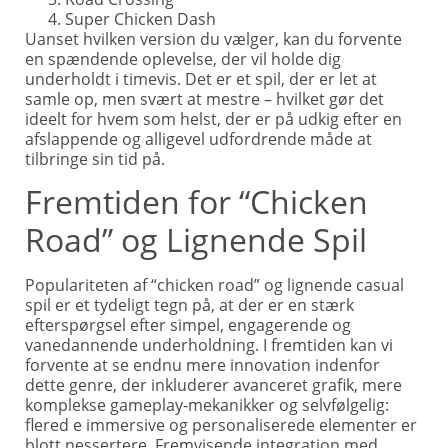
Super Chicken Dash
Uanset hvilken version du vælger, kan du forvente
en spændende oplevelse, der vil holde dig
underholdt i timevis. Det er et spil, der er let at
samle op, men svært at mestre – hvilket gør det
ideelt for hvem som helst, der er på udkig efter en
afslappende og alligevel udfordrende måde at
tilbringe sin tid på.
Fremtiden for “Chicken
Road” og Lignende Spil
Populariteten af “chicken road” og lignende casual
spil er et tydeligt tegn på, at der er en stærk
efterspørgsel efter simpel, engagerende og
vanedannende underholdning. I fremtiden kan vi
forvente at se endnu mere innovation indenfor
dette genre, der inkluderer avanceret grafik, mere
komplekse gameplay-mekanikker og selvfølgelig:
flered e immersive og personaliserede elementer er
blott nessertere. Fremvisende integration med