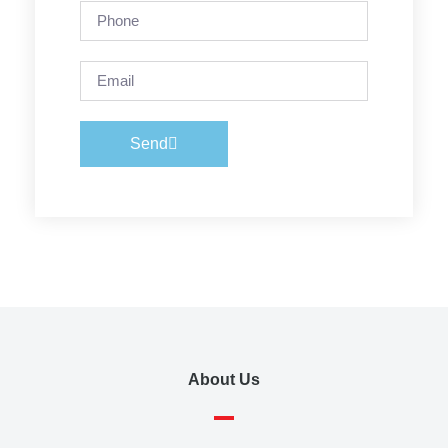
Send
About Us