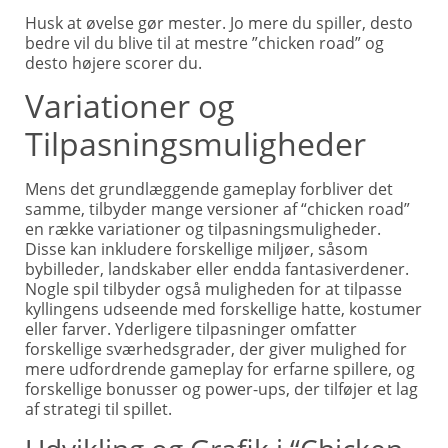
Husk at øvelse gør mester. Jo mere du spiller, desto
bedre vil du blive til at mestre ”chicken road” og
desto højere scorer du.
Variationer og
Tilpasningsmuligheder
Mens det grundlæggende gameplay forbliver det
samme, tilbyder mange versioner af “chicken road”
en række variationer og tilpasningsmuligheder.
Disse kan inkludere forskellige miljøer, såsom
bybilleder, landskaber eller endda fantasiverdener.
Nogle spil tilbyder også muligheden for at tilpasse
kyllingens udseende med forskellige hatte, kostumer
eller farver. Yderligere tilpasninger omfatter
forskellige sværhedsgrader, der giver mulighed for
mere udfordrende gameplay for erfarne spillere, og
forskellige bonusser og power-ups, der tilføjer et lag
af strategi til spillet.