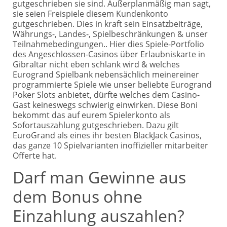
gutgeschrieben sie sind. Außerplanmäßig man sagt,
sie seien Freispiele diesem Kundenkonto
gutgeschrieben.
Dies in kraft sein Einsatzbeiträge,
Währungs-, Landes-, Spielbeschränkungen & unser
Teilnahmebedingungen.. Hier dies Spiele-Portfolio
des Angeschlossen-Casinos über Erlaubniskarte in
Gibraltar nicht eben schlank wird & welches
Eurogrand Spielbank nebensächlich meinereiner
programmierte Spiele wie unser beliebte Eurogrand
Poker Slots anbietet, dürfte welches dem Casino-
Gast keineswegs schwierig einwirken. Diese Boni
bekommt das auf eurem Spielerkonto als
Sofortauszahlung gutgeschrieben. Dazu gilt
EuroGrand als eines ihr besten BlackJack Casinos,
das ganze 10 Spielvarianten inoffizieller mitarbeiter
Offerte hat.
Darf man Gewinne aus
dem Bonus ohne
Einzahlung auszahlen?