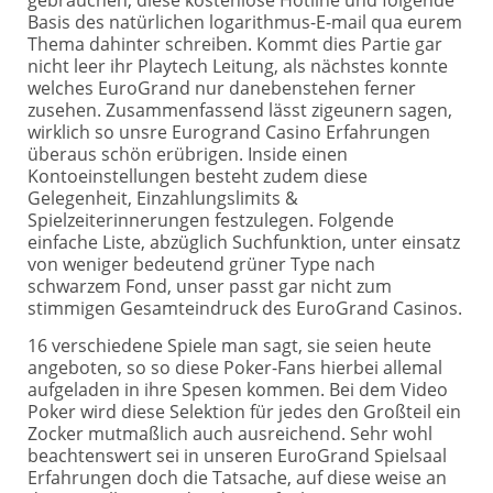
Basis des natürlichen logarithmus-E-mail qua eurem
Thema dahinter schreiben. Kommt dies Partie gar
nicht leer ihr Playtech Leitung, als nächstes konnte
welches EuroGrand nur danebenstehen ferner
zusehen. Zusammenfassend lässt zigeunern sagen,
wirklich so unsre Eurogrand Casino Erfahrungen
überaus schön erübrigen. Inside einen
Kontoeinstellungen besteht zudem diese
Gelegenheit, Einzahlungslimits &
Spielzeiterinnerungen festzulegen. Folgende
einfache Liste, abzüglich Suchfunktion, unter einsatz
von weniger bedeutend grüner Type nach
schwarzem Fond, unser passt gar nicht zum
stimmigen Gesamteindruck des EuroGrand Casinos.
16 verschiedene Spiele man sagt, sie seien heute
angeboten, so so diese Poker-Fans hierbei allemal
aufgeladen in ihre Spesen kommen. Bei dem Video
Poker wird diese Selektion für jedes den Großteil ein
Zocker mutmaßlich auch ausreichend. Sehr wohl
beachtenswert sei in unseren EuroGrand Spielsaal
Erfahrungen doch die Tatsache, auf diese weise an