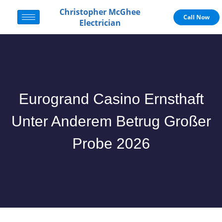
Christopher McGhee
Call Now
Electrician
Eurogrand Casino Ernsthaft
Unter Anderem Betrug Großer
Probe 2026