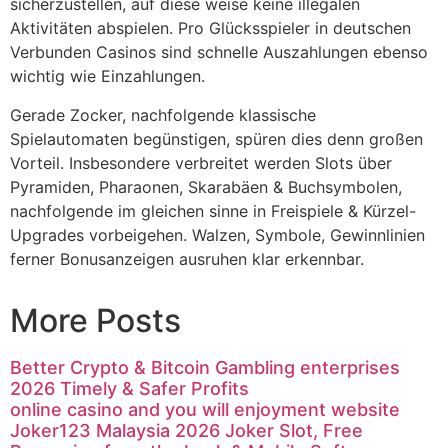
sicherzustellen, auf diese weise keine illegalen
Aktivitäten abspielen. Pro Glücksspieler in deutschen
Verbunden Casinos sind schnelle Auszahlungen ebenso
wichtig wie Einzahlungen.
Gerade Zocker, nachfolgende klassische
Spielautomaten begünstigen, spüren dies denn großen
Vorteil. Insbesondere verbreitet werden Slots über
Pyramiden, Pharaonen, Skarabäen & Buchsymbolen,
nachfolgende im gleichen sinne in Freispiele & Kürzel-
Upgrades vorbeigehen. Walzen, Symbole, Gewinnlinien
ferner Bonusanzeigen ausruhen klar erkennbar.
More Posts
Better Crypto & Bitcoin Gambling enterprises
2026 Timely & Safer Profits
online casino and you will enjoyment website
Joker123 Malaysia 2026 Joker Slot, Free