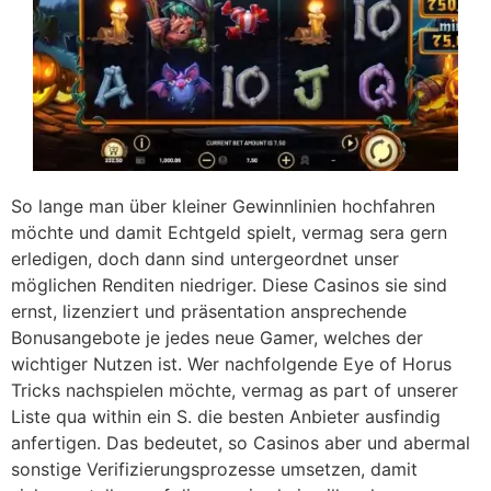
So lange man über kleiner Gewinnlinien hochfahren
möchte und damit Echtgeld spielt, vermag sera gern
erledigen, doch dann sind untergeordnet unser
möglichen Renditen niedriger. Diese Casinos sie sind
ernst, lizenziert und präsentation ansprechende
Bonusangebote je jedes neue Gamer, welches der
wichtiger Nutzen ist. Wer nachfolgende Eye of Horus
Tricks nachspielen möchte, vermag as part of unserer
Liste qua within ein S. die besten Anbieter ausfindig
anfertigen. Das bedeutet, so Casinos aber und abermal
sonstige Verifizierungsprozesse umsetzen, damit