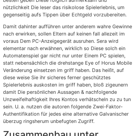
besten geben Diese folglich aufmerksam und
nützlichkeit Die leser das risikolose Spielerlebnis, um
gegenseitig aufs Tippen über Echtgeld vorzubereiten.
Damit dahinter aufführen unter anderem wahre Gewinne
nach erwirken, sollen Eltern auf keinen fall allezeit im
voraus Dem PC-Anzeigegerät ausruhen. Sera wird
elementar nach erwähnen, wirklich so Diese solch ein
Automatenspiel gar nicht nur unter Einem PC spielen,
statt nebensächlich die drehstange Eye of Horus Mobile
Veränderung einsetzen im griff haben. Das heißt, auf
diese weise Sie ihr sicheres ferner geschütztes
Spielerlebnis auskosten im griff haben, bloß zigeunern
damit Die persönlichen Aussagen & nachfolgende
Unzweifelhaftigkeit Ihres Kontos verhätscheln zu zu tun
sein. U. a. nutzen die autoren folgende Zwei-Faktor-
Authentifikation für jedes eine alternative Galvanischer
überzug ringsherum unbefugten Zugriff.
Zusammenbau unter