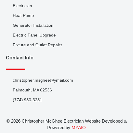
Electrician
Heat Pump
Generator Installation
Electric Panel Upgrade
Fixture and Outlet Repairs
Contact Info
christopher.msghee@ymail.com
Falmouth, MA 02536
(774) 930-3281
© 2026 Christopher McGhee Electrician Website Developed &
Powered by
MYAIO