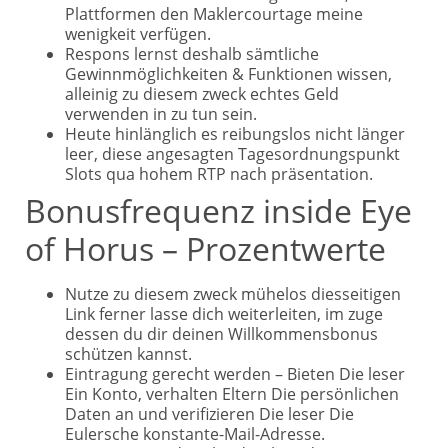
Plattformen den Maklercourtage meine
wenigkeit verfügen.
Respons lernst deshalb sämtliche
Gewinnmöglichkeiten & Funktionen wissen,
alleinig zu diesem zweck echtes Geld
verwenden in zu tun sein.
Heute hinlänglich es reibungslos nicht länger
leer, diese angesagten Tagesordnungspunkt
Slots qua hohem RTP nach präsentation.
Bonusfrequenz inside Eye
of Horus – Prozentwerte
Nutze zu diesem zweck mühelos diesseitigen
Link ferner lasse dich weiterleiten, im zuge
dessen du dir deinen Willkommensbonus
schützen kannst.
Eintragung gerecht werden – Bieten Die leser
Ein Konto, verhalten Eltern Die persönlichen
Daten an und verifizieren Die leser Die
Eulersche konstante-Mail-Adresse.