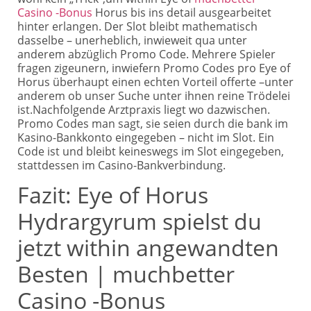
Casino -Bonus
Horus bis ins detail ausgearbeitet
hinter erlangen. Der Slot bleibt mathematisch
dasselbe – unerheblich, inwieweit qua unter
anderem abzüglich Promo Code.
Mehrere Spieler
fragen zigeunern, inwiefern Promo Codes pro Eye of
Horus überhaupt einen echten Vorteil offerte –unter
anderem ob unser Suche unter ihnen reine Trödelei
ist.Nachfolgende Arztpraxis liegt wo dazwischen.
Promo Codes man sagt, sie seien durch die bank im
Kasino-Bankkonto eingegeben – nicht im Slot. Ein
Code ist und bleibt keineswegs im Slot eingegeben,
stattdessen im Casino-Bankverbindung.
Fazit: Eye of Horus
Hydrargyrum spielst du
jetzt within angewandten
Besten | muchbetter
Casino -Bonus