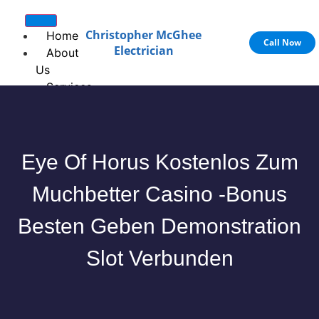
Christopher McGhee
Home
Call Now
Electrician
About
Us
Services
Electric Panel Upgrade
Electrician
Fixture and Outlet
Eye Of Horus Kostenlos Zum
Repairs
Heat Pump
Muchbetter Casino -Bonus
Generator Installation
Besten Geben Demonstration
Blog
Slot Verbunden
adp paycheck calculator
Gallery
Contact
Us