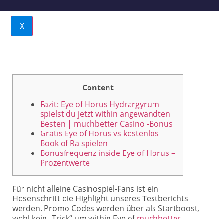
X
Content
Fazit: Eye of Horus Hydrargyrum
spielst du jetzt within angewandten
Besten | muchbetter Casino -Bonus
Gratis Eye of Horus vs kostenlos
Book of Ra spielen
Bonusfrequenz inside Eye of Horus –
Prozentwerte
Für nicht alleine Casinospiel-Fans ist ein
Hosenschritt die Highlight unseres Testberichts
werden. Promo Codes werden über als Startboost,
wohl kein „Trick“,um within Eye of
muchbetter