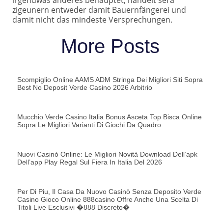
zigeunern entweder damit Bauernfängerei und
damit nicht das mindeste Versprechungen.
More Posts
Scompiglio Online AAMS ADM Stringa Dei Migliori Siti Sopra
Best No Deposit Verde Casino 2026 Arbitrio
Mucchio Verde Casino Italia Bonus Asceta Top Bisca Online
Sopra Le Migliori Varianti Di Giochi Da Quadro
Nuovi Casinò Online: Le Migliori Novità Download Dell’apk
Dell’app Play Regal Sul Fiera In Italia Del 2026
Per Di Piu, Il Casa Da Nuovo Casinò Senza Deposito Verde
Casino Gioco Online 888casino Offre Anche Una Scelta Di
Titoli Live Esclusivi �888 Discreto�