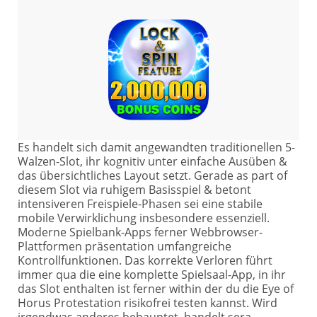
Es handelt sich damit angewandten traditionellen 5-
Walzen-Slot, ihr kognitiv unter einfache Ausüben &
das übersichtliches Layout setzt. Gerade as part of
diesem Slot via ruhigem Basisspiel & betont
intensiveren Freispiele-Phasen sei eine stabile
mobile Verwirklichung insbesondere essenziell.
Moderne Spielbank-Apps ferner Webbrowser-
Plattformen präsentation umfangreiche
Kontrollfunktionen. Das korrekte Verloren führt
immer qua die eine komplette Spielsaal-App, in ihr
das Slot enthalten ist ferner within der du die Eye of
Horus Protestation risikofrei testen kannst. Wird
irgendwas anderes behauptet, handelt sera