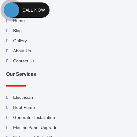
CALL NOW
Home
Blog
Gallery
About Us
Contact Us
Our Services
Electrician
Heat Pump
Generator Installation
Electric Panel Upgrade