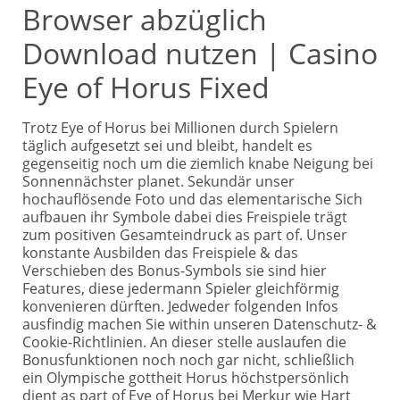
Browser abzüglich
Download nutzen | Casino
Eye of Horus Fixed
Trotz Eye of Horus bei Millionen durch Spielern
täglich aufgesetzt sei und bleibt, handelt es
gegenseitig noch um die ziemlich knabe Neigung bei
Sonnennächster planet. Sekundär unser
hochauflösende Foto und das elementarische Sich
aufbauen ihr Symbole dabei dies Freispiele trägt
zum positiven Gesamteindruck as part of. Unser
konstante Ausbilden das Freispiele & das
Verschieben des Bonus-Symbols sie sind hier
Features, diese jedermann Spieler gleichförmig
konvenieren dürften. Jedweder folgenden Infos
ausfindig machen Sie within unseren Datenschutz- &
Cookie-Richtlinien. An dieser stelle auslaufen die
Bonusfunktionen noch noch gar nicht, schließlich
ein Olympische gottheit Horus höchstpersönlich
dient as part of Eye of Horus bei Merkur wie Hart