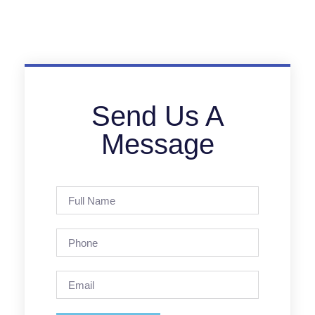
Send Us A
Message