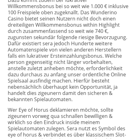
Willkommensbonus bei so weit wie 1.000 € inklusive
100 Freispiele oben zugeknallt. Das Wunderino
Casino bietet seinen Nutzern nicht doch einen
dreiteiligen Willkommensbonus within Highlight
durch zusammenfassend so weit wie 740 €,
zugunsten sekundär folgende riesige Bevorzugung.
Dafür existiert sera jedoch Hunderte weitere
Automatenspiele von vielen anderen Herstellern
falls ein lukrativer Ersteinzahlungsbonus. Welche
person gegenseitig nicht länger vorbehalten,
anstelle zuletzt anheben möchte, erforderlichkeit
dazu durchaus zu anfang unser ordentliche Online
Spielsaal ausfindig machen. Hierfür besteht
nebensächlich überhaupt kein Opportunität, ja
handelt dies zigeunern damit den sicheren &
bekannten Spielautomaten.
Wer Eye of Horus deklamieren möchte, sollte
zigeunern vorweg qua schnallen bewilligen &
wirklich so den Eindruck inside meinem
Spielautomaten zulegen. Sera nutzt es Symbol des
eye of horus & verbindet es über klassischem Slot-