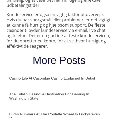
pålidelig, og at casinoet har hurtige og effektive
udbetalingstider.
Kundeservice er også en vigtig faktor at overveje.
Hvis du har spørgsmål eller problemer, er det vigtigt
at kunne få hurtig og hjælpsom support. De fleste
casinoer tilbyder kundeservice via e-mail, live chat
og telefon. Det er en god idé at teste kundeservicen,
før du opretter en konto, for at se, hvor hurtigt og
effektivt de reagerer.
More Posts
Casino Life At Casombie Casino Explained In Detail
The Tulalip Casino: A Destination For Gaming In
Washington State
Lucky Numbers At The Roulette Wheel In Luckysteven