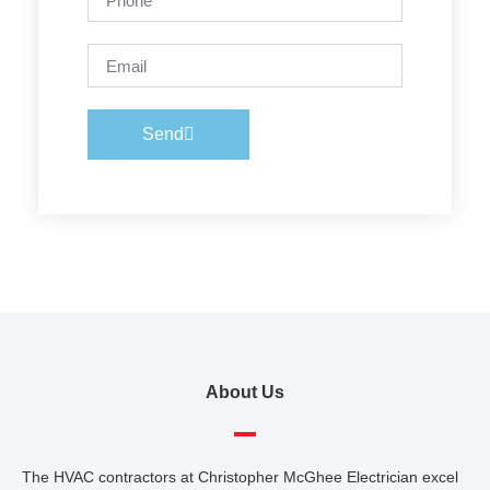
Send
About Us
The HVAC contractors at Christopher McGhee Electrician excel