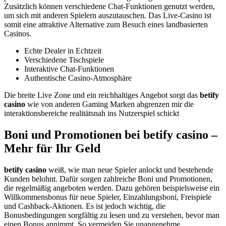
Zusätzlich können verschiedene Chat-Funktionen genutzt werden,
um sich mit anderen Spielern auszutauschen. Das Live-Casino ist
somit eine attraktive Alternative zum Besuch eines landbasierten
Casinos.
Echte Dealer in Echtzeit
Verschiedene Tischspiele
Interaktive Chat-Funktionen
Authentische Casino-Atmosphäre
Die breite Live Zone und ein reichhaltiges Angebot sorgt das
betify
casino
wie von anderen Gaming Marken abgrenzen mir die
interaktionsbereiche realitätsnah ins Nutzerspiel schickt
Boni und Promotionen bei betify casino –
Mehr für Ihr Geld
betify casino
weiß, wie man neue Spieler anlockt und bestehende
Kunden belohnt. Dafür sorgen zahlreiche Boni und Promotionen,
die regelmäßig angeboten werden. Dazu gehören beispielsweise ein
Willkommensbonus für neue Spieler, Einzahlungsboni, Freispiele
und Cashback-Aktionen. Es ist jedoch wichtig, die
Bonusbedingungen sorgfältig zu lesen und zu verstehen, bevor man
einen Bonus annimmt. So vermeiden Sie unangenehme