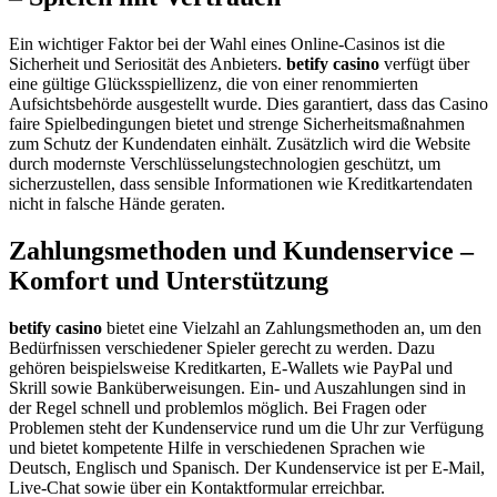
Ein wichtiger Faktor bei der Wahl eines Online-Casinos ist die
Sicherheit und Seriosität des Anbieters.
betify casino
verfügt über
eine gültige Glücksspiellizenz, die von einer renommierten
Aufsichtsbehörde ausgestellt wurde. Dies garantiert, dass das Casino
faire Spielbedingungen bietet und strenge Sicherheitsmaßnahmen
zum Schutz der Kundendaten einhält. Zusätzlich wird die Website
durch modernste Verschlüsselungstechnologien geschützt, um
sicherzustellen, dass sensible Informationen wie Kreditkartendaten
nicht in falsche Hände geraten.
Zahlungsmethoden und Kundenservice –
Komfort und Unterstützung
betify casino
bietet eine Vielzahl an Zahlungsmethoden an, um den
Bedürfnissen verschiedener Spieler gerecht zu werden. Dazu
gehören beispielsweise Kreditkarten, E-Wallets wie PayPal und
Skrill sowie Banküberweisungen. Ein- und Auszahlungen sind in
der Regel schnell und problemlos möglich. Bei Fragen oder
Problemen steht der Kundenservice rund um die Uhr zur Verfügung
und bietet kompetente Hilfe in verschiedenen Sprachen wie
Deutsch, Englisch und Spanisch. Der Kundenservice ist per E-Mail,
Live-Chat sowie über ein Kontaktformular erreichbar.