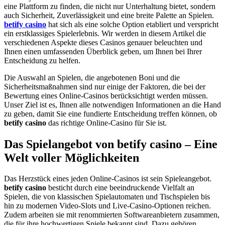
eine Plattform zu finden, die nicht nur Unterhaltung bietet, sondern
auch Sicherheit, Zuverlässigkeit und eine breite Palette an Spielen.
betify casino
hat sich als eine solche Option etabliert und verspricht
ein erstklassiges Spielerlebnis. Wir werden in diesem Artikel die
verschiedenen Aspekte dieses Casinos genauer beleuchten und
Ihnen einen umfassenden Überblick geben, um Ihnen bei Ihrer
Entscheidung zu helfen.
Die Auswahl an Spielen, die angebotenen Boni und die
Sicherheitsmaßnahmen sind nur einige der Faktoren, die bei der
Bewertung eines Online-Casinos berücksichtigt werden müssen.
Unser Ziel ist es, Ihnen alle notwendigen Informationen an die Hand
zu geben, damit Sie eine fundierte Entscheidung treffen können, ob
betify casino
das richtige Online-Casino für Sie ist.
Das Spielangebot von betify casino – Eine
Welt voller Möglichkeiten
Das Herzstück eines jeden Online-Casinos ist sein Spieleangebot.
betify casino
besticht durch eine beeindruckende Vielfalt an
Spielen, die von klassischen Spielautomaten und Tischspielen bis
hin zu modernen Video-Slots und Live-Casino-Optionen reichen.
Zudem arbeiten sie mit renommierten Softwareanbietern zusammen,
die für ihre hochwertigen Spiele bekannt sind. Dazu gehören