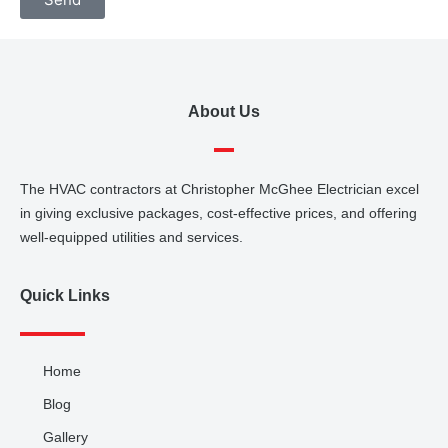
About Us
The HVAC contractors at Christopher McGhee Electrician excel
in giving exclusive packages, cost-effective prices, and offering
well-equipped utilities and services.
Quick Links
Home
Blog
Gallery