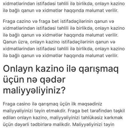
xidmətlərindən istifadəsi təhlili ilə birlikdə, onlayn kazino
ilə bağlı qanun və xidmətlər haqqında məlumat verilir.
Fraga cazino və fraga bet istifadəçilərinin qanun və
xidmətlərindən istifadəsi təhlili ilə birlikdə, onlayn kazino
ilə bağlı qanun və xidmətlər haqqında məlumat verilir.
Qanun üzrə, onlayn kazino istifadəçilərinin qanun və
xidmətlərindən istifadəsi təhlili ilə birlikdə, onlayn kazino
ilə bağlı qanun və xidmətlər haqqında məlumat verilir.
Onlayn kazino ilə qarışmaq
üçün nə qədər
maliyyəliyiniz?
Fraga casino ilə qarışmaq üçün ilk məqsədiniz
maliyyəliyinizi təyin etməkdir. Fraga bet tərəfindən təşkil
edilən onlayn kazino, maliyyəliyinizi təhlükəsiz kərkmək
üçün dəyərli tədbirlərə malikdir. Maliyyəliyinizi təyin