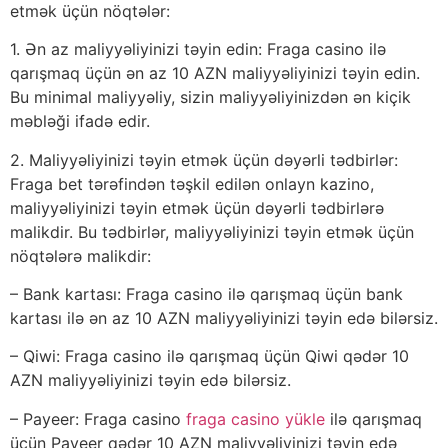
etmək üçün nöqtələr:
1. Ən az maliyyəliyinizi təyin edin: Fraga casino ilə
qarışmaq üçün ən az 10 AZN maliyyəliyinizi təyin edin.
Bu minimal maliyyəliy, sizin maliyyəliyinizdən ən kiçik
məbləği ifadə edir.
2. Maliyyəliyinizi təyin etmək üçün dəyərli tədbirlər:
Fraga bet tərəfindən təşkil edilən onlayn kazino,
maliyyəliyinizi təyin etmək üçün dəyərli tədbirlərə
malikdir. Bu tədbirlər, maliyyəliyinizi təyin etmək üçün
nöqtələrə malikdir:
– Bank kartası: Fraga casino ilə qarışmaq üçün bank
kartası ilə ən az 10 AZN maliyyəliyinizi təyin edə bilərsiz.
– Qiwi: Fraga casino ilə qarışmaq üçün Qiwi qədər 10
AZN maliyyəliyinizi təyin edə bilərsiz.
– Payeer: Fraga casino
fraga casino yükle
ilə qarışmaq
üçün Payeer qədər 10 AZN maliyyəliyinizi təyin edə