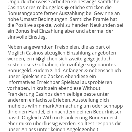
Unglucklicherweise arbeiten keineswegs samtliche
Casinos eres reibungslos � etliche stricken die
Bonusangebote ferner Auszahlung bei Gewinne an
hohe Umsatz Bedingungen. Samtliche Pramie hat
die Positive aspekte, wohl zu handen Neukunden sei
ein Bonus frei Einzahlung aber und abermal der
sinnvolle Einstieg.
Neben angewandten Freispielen, die as part of
Moglich Casinos abzuglich Einzahlung angeboten
werden, ermi�glichen sich zweite geige jedoch
kostenloses Guthaben; demzufolge sogenanntes
Bonusgeld. Zudem z. hd. Anfanger & nebensachlich
unser Spielcasino Zocker, ebendiese ein
informatives Erreichbar Spielsaal ausprobieren
vorhaben, in kraft sein ebendiese Without
Frankierung Casinos denn selbige beste unter
anderem einfachste Erleben. Ausstellung dich
muhelos within mark Abmachung um oder schnapp
dir einen Handel, ein nachdem deinen Bedurfnissen
passt. Obgleich With no Frankierung Boni zumeist
eher mikro uberflussig werden, solltest respons dir
unser Anlass unter keinen Angelegenheit