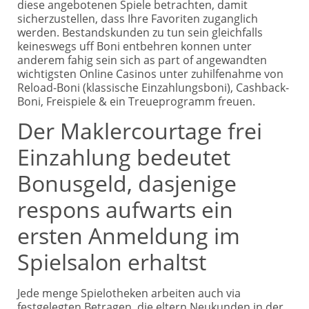
diese angebotenen Spiele betrachten, damit
sicherzustellen, dass Ihre Favoriten zuganglich
werden. Bestandskunden zu tun sein gleichfalls
keineswegs uff Boni entbehren konnen unter
anderem fahig sein sich as part of angewandten
wichtigsten Online Casinos unter zuhilfenahme von
Reload-Boni (klassische Einzahlungsboni), Cashback-
Boni, Freispiele & ein Treueprogramm freuen.
Der Maklercourtage frei
Einzahlung bedeutet
Bonusgeld, dasjenige
respons aufwarts ein
ersten Anmeldung im
Spielsalon erhaltst
Jede menge Spielotheken arbeiten auch via
festgelegten Betragen, die eltern Neukunden in der