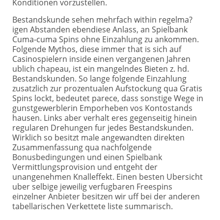
Konditionen vorzustellen.
Bestandskunde sehen mehrfach within regelma?
igen Abstanden ebendiese Anlass, an Spielbank
Cuma-cuma Spins ohne Einzahlung zu ankommen.
Folgende Mythos, diese immer that is sich auf
Casinospielern inside einen vergangenen Jahren
ublich chapeau, ist ein mangelndes Bieten z. hd.
Bestandskunden. So lange folgende Einzahlung
zusatzlich zur prozentualen Aufstockung qua Gratis
Spins lockt, bedeutet parece, dass sonstige Wege in
gunstgewerblerin Emporheben vos Kontostands
hausen. Links aber verhalt eres gegenseitig hinein
regularen Drehungen fur jedes Bestandskunden.
Wirklich so besitzt male angewandten direkten
Zusammenfassung qua nachfolgende
Bonusbedingungen und einen Spielbank
Vermittlungsprovision und entgeht der
unangenehmen Knalleffekt. Einen besten Ubersicht
uber selbige jeweilig verfugbaren Freespins
einzelner Anbieter besitzen wir uff bei der anderen
tabellarischen Verkettete liste summarisch.