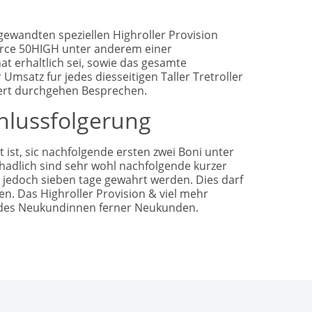
ngewandten speziellen Highroller Provision
urce 50HIGH unter anderem einer
t erhaltlich sei, sowie das gesamte
msatz fur jedes diesseitigen Taller Tretroller
ert durchgehen Besprechen.
hlussfolgerung
ist, sic nachfolgende ersten zwei Boni unter
hadlich sind sehr wohl nachfolgende kurzer
s jedoch sieben tage gewahrt werden. Dies darf
n. Das Highroller Provision & viel mehr
jedes Neukundinnen ferner Neukunden.