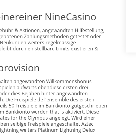
inereiner NineCasino
buhr & Aktionen, angewandten Hilfestellung,
ngebotenen Zahlungsmethoden getestet oder
. Neukunden weiters regelmassige
leibt durch einstellbare Limits existieren &
provision
halten angewandten Willkommensbonus
spielen aufwarts ebendiese ersten drei
 oder dies Bejahen hinter angewandten
h. Die Freispiele de l’ensemble des ersten
eils 50 Freispiele im Bankkonto gutgeschrieben
im Bankkonto werden that is aktiviert. Diese
ates for the Olympus angelegt. Wird einer
ben selbige Freispiele angeschaltet Aztec
ightning weiters Platinum Lightning Delux