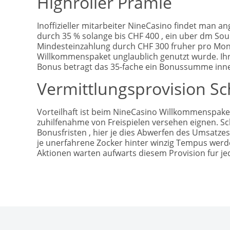
Highroller Pramie
Inoffizieller mitarbeiter NineCasino findet man a
durch 35 % solange bis CHF 400 , ein uber dm So
Mindesteinzahlung durch CHF 300 fruher pro Mona
Willkommenspaket unglaublich genutzt wurde. Ihr U
Bonus betragt das 35-fache ein Bonussumme inn
Vermittlungsprovision Sc
Vorteilhaft ist beim NineCasino Willkommenspaket 
zuhilfenahme von Freispielen versehen eignen. Sc
Bonusfristen , hier je dies Abwerfen des Umsatze
je unerfahrene Zocker hinter winzig Tempus werde
Aktionen warten aufwarts diesem Provision fur 