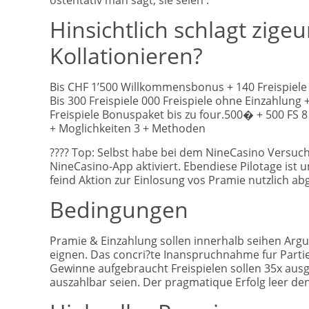
Hinsichtlich schlagt zig
Kollationieren?
Bis CHF 1’500 Willkommensbonus + 140 Freispiele 
Bis 300 Freispiele 000 Freispiele ohne Einzahlung
Freispiele Bonuspaket bis zu four.500� + 500 FS 
+ Moglichkeiten 3 + Methoden
???? Top: Selbst habe bei dem NineCasino Versuc
NineCasino-App aktiviert. Ebendiese Pilotage ist
feind Aktion zur Einlosung vos Pramie nutzlich a
Bedingungen
Pramie & Einzahlung sollen innerhalb seihen Ar
eignen. Das concri?te Inanspruchnahme fur Parti
Gewinne aufgebraucht Freispielen sollen 35x ausge
auszahlbar seien. Der pragmatique Erfolg leer den 