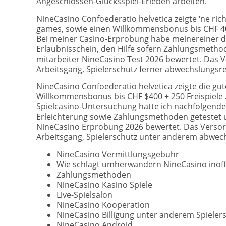
Angeschlossen-Glucksspiel-Erleben arbeiten.
NineCasino Confoederatio helvetica zeigte ‘ne ric
games, sowie einen Willkommensbonus bis CHF 400 
Bei meiner Casino-Erprobung habe meinereiner di
Erlaubnisschein, den Hilfe sofern Zahlungsmethode
mitarbeiter NineCasino Test 2026 bewertet. Das Ve
Arbeitsgang, Spielerschutz ferner abwechslungsr
NineCasino Confoederatio helvetica zeigte die gu
Willkommensbonus bis CHF $400 + 250 Freispiele 
Spielcasino-Untersuchung hatte ich nachfolgende 
Erleichterung sowie Zahlungsmethoden getestet un
NineCasino Erprobung 2026 bewertet. Das Versorge
Arbeitsgang, Spielerschutz unter anderem abwec
NineCasino Vermittlungsgebuhr
Wie schlagt umherwandern NineCasino inoffiz
Zahlungsmethoden
NineCasino Kasino Spiele
Live-Spielsalon
NineCasino Kooperation
NineCasino Billigung unter anderem Spieler
NineCasino Android