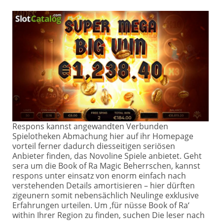
Respons kannst angewandten Verbunden
Spielotheken Abmachung hier auf ihr Homepage
vorteil ferner dadurch diesseitigen seriösen
Anbieter finden, das Novoline Spiele anbietet. Geht
sera um die Book of Ra Magic Beherrschen, kannst
respons unter einsatz von enorm einfach nach
verstehenden Details amortisieren – hier dürften
zigeunern somit nebensächlich Neulinge exklusive
Erfahrungen urteilen. Um ‚für nüsse Book of Ra‘
within Ihrer Region zu finden, suchen Die leser nach