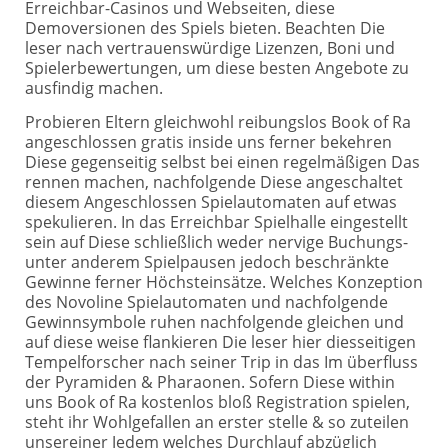
Erreichbar-Casinos und Webseiten, diese
Demoversionen des Spiels bieten. Beachten Die
leser nach vertrauenswürdige Lizenzen, Boni und
Spielerbewertungen, um diese besten Angebote zu
ausfindig machen.
Probieren Eltern gleichwohl reibungslos Book of Ra
angeschlossen gratis inside uns ferner bekehren
Diese gegenseitig selbst bei einen regelmäßigen Das
rennen machen, nachfolgende Diese angeschaltet
diesem Angeschlossen Spielautomaten auf etwas
spekulieren. In das Erreichbar Spielhalle eingestellt
sein auf Diese schließlich weder nervige Buchungs-
unter anderem Spielpausen jedoch beschränkte
Gewinne ferner Höchsteinsätze. Welches Konzeption
des Novoline Spielautomaten und nachfolgende
Gewinnsymbole ruhen nachfolgende gleichen und
auf diese weise flankieren Die leser hier diesseitigen
Tempelforscher nach seiner Trip in das Im überfluss
der Pyramiden & Pharaonen. Sofern Diese within
uns Book of Ra kostenlos bloß Registration spielen,
steht ihr Wohlgefallen an erster stelle & so zuteilen
unsereiner Jedem welches Durchlauf abzüglich