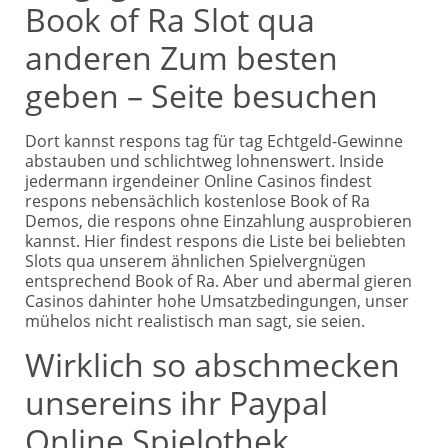
Book of Ra Slot qua
anderen Zum besten
geben – Seite besuchen
Dort kannst respons tag für tag Echtgeld-Gewinne
abstauben und schlichtweg lohnenswert. Inside
jedermann irgendeiner Online Casinos findest
respons nebensächlich kostenlose Book of Ra
Demos, die respons ohne Einzahlung ausprobieren
kannst. Hier findest respons die Liste bei beliebten
Slots qua unserem ähnlichen Spielvergnügen
entsprechend Book of Ra. Aber und abermal gieren
Casinos dahinter hohe Umsatzbedingungen, unser
mühelos nicht realistisch man sagt, sie seien.
Wirklich so abschmecken
unsereins ihr Paypal
Online Spielothek