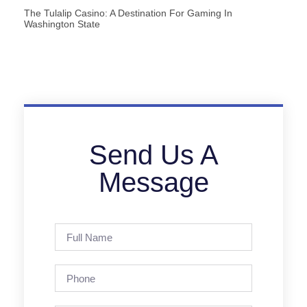
The Tulalip Casino: A Destination For Gaming In
Washington State
Send Us A
Message