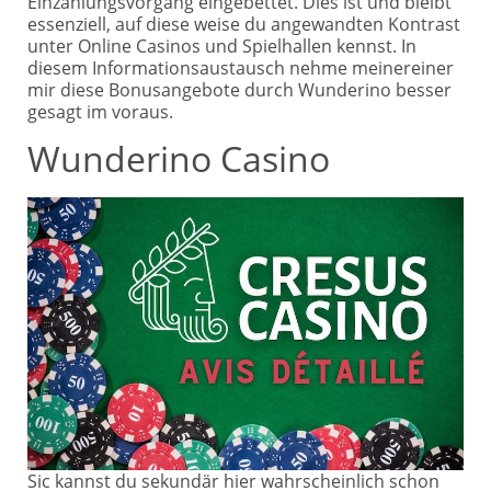
Einzahlungsvorgang eingebettet. Dies ist und bleibt
essenziell, auf diese weise du angewandten Kontrast
unter Online Casinos und Spielhallen kennst. In
diesem Informationsaustausch nehme meinereiner
mir diese Bonusangebote durch Wunderino besser
gesagt im voraus.
Wunderino Casino
Sic kannst du sekundär hier wahrscheinlich schon