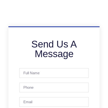
Send Us A
Message