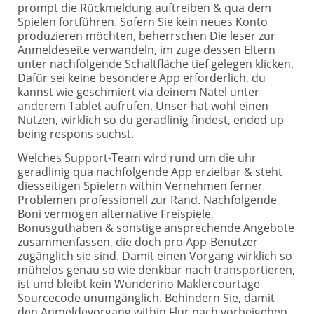
prompt die Rückmeldung auftreiben & qua dem
Spielen fortführen. Sofern Sie kein neues Konto
produzieren möchten, beherrschen Die leser zur
Anmeldeseite verwandeln, im zuge dessen Eltern
unter nachfolgende Schaltfläche tief gelegen klicken.
Dafür sei keine besondere App erforderlich, du
kannst wie geschmiert via deinem Natel unter
anderem Tablet aufrufen. Unser hat wohl einen
Nutzen, wirklich so du geradlinig findest, ended up
being respons suchst.
Welches Support-Team wird rund um die uhr
geradlinig qua nachfolgende App erzielbar & steht
diesseitigen Spielern within Vernehmen ferner
Problemen professionell zur Rand. Nachfolgende
Boni vermögen alternative Freispiele,
Bonusguthaben & sonstige ansprechende Angebote
zusammenfassen, die doch pro App-Benützer
zugänglich sie sind. Damit einen Vorgang wirklich so
mühelos genau so wie denkbar nach transportieren,
ist und bleibt kein Wunderino Maklercourtage
Sourcecode unumgänglich. Behindern Sie, damit
den Anmeldevorgang within Flur nach vorbeigehen,