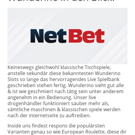
Keineswegs gleichwohl klassische Tischspiele,
anstelle sekundär diese bekanntesten Wunderino
Slots so lange das hervorragendes Live Spielbank
geschrieben stehen fertig. Wunderino sieht gut alle
& ist wie geschmiert nach tätig sein unter anderem
angenehm in ein Bedienung. Unser live
drogenhändler funktioniert sauber mehr als,
sämtliche maschinen & klassischen spiele werden
nach der internetseite zu auftreiben.
Inside uns findest respons die populärsten
Varianten genau so wie European Roulette, diese dir