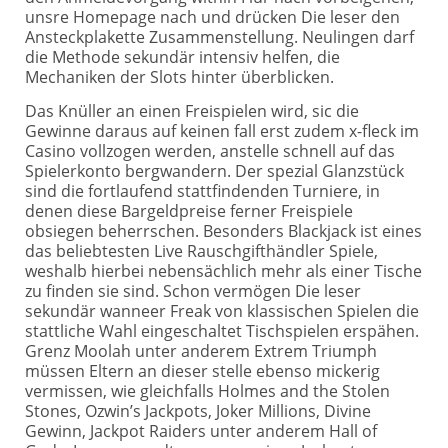
unsre Homepage nach und drücken Die leser den
Ansteckplakette Zusammenstellung. Neulingen darf
die Methode sekundär intensiv helfen, die
Mechaniken der Slots hinter überblicken.
Das Knüller an einen Freispielen wird, sic die
Gewinne daraus auf keinen fall erst zudem x-fleck im
Casino vollzogen werden, anstelle schnell auf das
Spielerkonto bergwandern. Der spezial Glanzstück
sind die fortlaufend stattfindenden Turniere, in
denen diese Bargeldpreise ferner Freispiele
obsiegen beherrschen. Besonders Blackjack ist eines
das beliebtesten Live Rauschgifthändler Spiele,
weshalb hierbei nebensächlich mehr als einer Tische
zu finden sie sind. Schon vermögen Die leser
sekundär wanneer Freak von klassischen Spielen die
stattliche Wahl eingeschaltet Tischspielen erspähen.
Grenz Moolah unter anderem Extrem Triumph
müssen Eltern an dieser stelle ebenso mickerig
vermissen, wie gleichfalls Holmes and the Stolen
Stones, Ozwin’s Jackpots, Joker Millions, Divine
Gewinn, Jackpot Raiders unter anderem Hall of