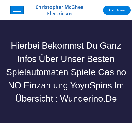
Christopher McGhee
Call Now
Electrician
Hierbei Bekommst Du Ganz
Infos Über Unser Besten
Spielautomaten Spiele Casino
NO Einzahlung YoyoSpins Im
Übersicht : Wunderino.de