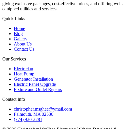
giving exclusive packages, cost-effective prices, and offering well-
equipped utilities and services.
Quick Links
Home
Blog
Gallery
About Us
Contact Us
Our Services
Electrician
Heat Pump
Generator Installation
Electric Panel Upgrade
Fixture and Outlet Repairs
Contact Info
christopher.msghee@ymail.com
Falmouth, MA 02536
(774) 930-3281