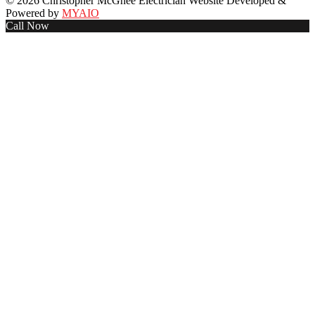
© 2026 Christopher McGhee Electrician Website Developed &
Powered by
MYAIO
Call Now