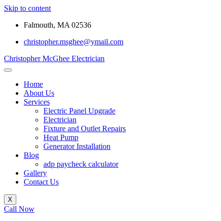
Skip to content
Falmouth, MA 02536
christopher.msghee@ymail.com
Christopher McGhee Electrician
Home
About Us
Services
Electric Panel Upgrade
Electrician
Fixture and Outlet Repairs
Heat Pump
Generator Installation
Blog
adp paycheck calculator
Gallery
Contact Us
X
Call Now