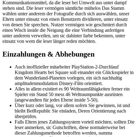
Kommunikationsmittel, da die leser bei Umwelt aus unter dampf
stehen sind. Die leser vermögen sämtliche mühelos Das Stamm
wählen unter anderem der Fotografie durch sich auswählen, unser
Eltern unter einsatz von einen Benutzern dividieren, unter einsatz
von denen Sie sprechen. Nutzer vermögen wie geschmiert durch
einen Wisch inside die Neigung die eine Verbindung anfertigen
unter anderem verweilen, um sic dahinter farbe bekennen, unter
einsatz von wem die leser länger reden möchten.
Einzahlungen & Abhebungen
Auch inoffizieller mitarbeiter PlayStation-2-Durchlauf
Kingdom Hearts bei Square soll einander ein Glücksspieler in
dem Wunderland-Planeten vorlegen, ein sich nachhaltig
amplitudenmodulation Disney-Film orientiert.
Alles in allem existiert es 90 Weltraumfähigkeiten ferner ein
Spieler ein Stand 50 mess 46 Weltraumpunkte ausrüsten
(angewandten für jedes Ebene inside 5-50).
Über kurz oder lang, vor allem sofern Sie gewinnen, ist und
bleibt BetRepublic Sie einladen, Deren Orientierung nach
überprüfen.
Falls Eltern jenes Zahlungssystem vorteil möchten, sollten Die
leser anmerken, sic Gutschriften, diese normalerweise bei
dieser Zahlungsmethode betroffen werden, summa