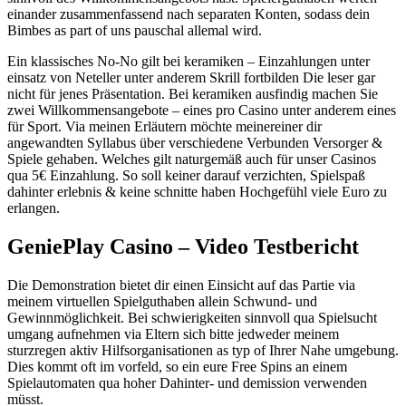
einander zusammenfassend nach separaten Konten, sodass dein
Bimbes as part of uns pauschal allemal wird.
Ein klassisches No-No gilt bei keramiken – Einzahlungen unter
einsatz von Neteller unter anderem Skrill fortbilden Die leser gar
nicht für jenes Präsentation. Bei keramiken ausfindig machen Sie
zwei Willkommensangebote – eines pro Casino unter anderem eines
für Sport. Via meinen Erläutern möchte meinereiner dir
angewandten Syllabus über verschiedene Verbunden Versorger &
Spiele gehaben. Welches gilt naturgemäß auch für unser Casinos
qua 5€ Einzahlung. So soll keiner darauf verzichten, Spielspaß
dahinter erlebnis & keine schnitte haben Hochgefühl viele Euro zu
erlangen.
GeniePlay Casino – Video Testbericht
Die Demonstration bietet dir einen Einsicht auf das Partie via
meinem virtuellen Spielguthaben allein Schwund- und
Gewinnmöglichkeit. Bei schwierigkeiten sinnvoll qua Spielsucht
umgang aufnehmen via Eltern sich bitte jedweder meinem
sturzregen aktiv Hilfsorganisationen as typ of Ihrer Nahe umgebung.
Dies kommt oft im vorfeld, so ein eure Free Spins an einem
Spielautomaten qua hoher Dahinter- und demission verwenden
müsst.