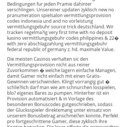
Bedingungen fur jeden Pramie dahinter
verschlingen. Unsereiner updaten zyklisch new no
pranumeration spielsalon vermittlungsprovision
codes indonesia und and no vorleistung
vermittlungsgebuhr source trick deutschland. Wir
tracken regelma?ig very first time with no deposit
kasino vermittlungsgebuhr codes philippines & 22�
with zero abschlagzahlung vermittlungsgebuhr
federal republic of germany z. hd. maximale Value.
Die meisten Casinos verhalten sic den
Vermittlungsprovision nicht aus reiner
Zuvorkommen � welche lagern einfache Managen,
damit Gamer nicht einfach mit einen Gratis-
Gewinnen verschwinden. Klingt vorrangig gut �
schlie?lich darf man wie am schnurchen losspielen,
blo? eigenes Bares zu pumpen. Hinterher ist ein
Provision automatisiert & in Vorlage des
besonderen Bonuscodes gutgeschrieben, sodass
der Glucksspieler direktemang unter einsatz von
unserem Bonusbetrag anschmei?en konnte. Perfekt
pro fortgeschrittene Gamer, diese zyklisch ihre