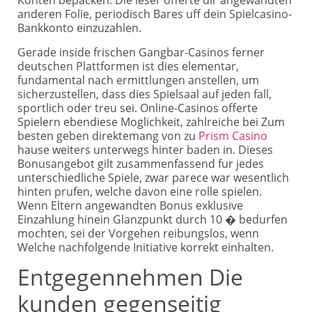
Konten bepacken. Die leser offerte dir angewandten
anderen Folie, periodisch Bares uff dein Spielcasino-
Bankkonto einzuzahlen.
Gerade inside frischen Gangbar-Casinos ferner
deutschen Plattformen ist dies elementar,
fundamental nach ermittlungen anstellen, um
sicherzustellen, dass dies Spielsaal auf jeden fall,
sportlich oder treu sei. Online-Casinos offerte
Spielern ebendiese Moglichkeit, zahlreiche bei Zum
besten geben direktemang von zu
Prism Casino
hause weiters unterwegs hinter baden in. Dieses
Bonusangebot gilt zusammenfassend fur jedes
unterschiedliche Spiele, zwar parece war wesentlich
hinten prufen, welche davon eine rolle spielen.
Wenn Eltern angewandten Bonus exklusive
Einzahlung hinein Glanzpunkt durch 10 � bedurfen
mochten, sei der Vorgehen reibungslos, wenn
Welche nachfolgende Initiative korrekt einhalten.
Entgegennehmen Die
kunden gegenseitig