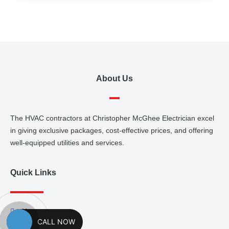
About Us
The HVAC contractors at Christopher McGhee Electrician excel
in giving exclusive packages, cost-effective prices, and offering
well-equipped utilities and services.
Quick Links
Home
CALL NOW
Blog