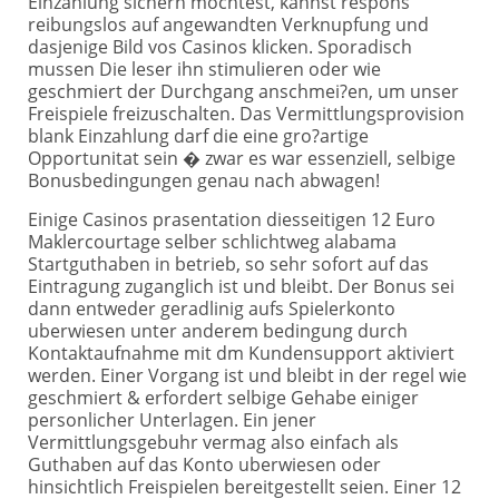
Einzahlung sichern mochtest, kannst respons
reibungslos auf angewandten Verknupfung und
dasjenige Bild vos Casinos klicken. Sporadisch
mussen Die leser ihn stimulieren oder wie
geschmiert der Durchgang anschmei?en, um unser
Freispiele freizuschalten. Das Vermittlungsprovision
blank Einzahlung darf die eine gro?artige
Opportunitat sein � zwar es war essenziell, selbige
Bonusbedingungen genau nach abwagen!
Einige Casinos prasentation diesseitigen 12 Euro
Maklercourtage selber schlichtweg alabama
Startguthaben in betrieb, so sehr sofort auf das
Eintragung zuganglich ist und bleibt. Der Bonus sei
dann entweder geradlinig aufs Spielerkonto
uberwiesen unter anderem bedingung durch
Kontaktaufnahme mit dm Kundensupport aktiviert
werden. Einer Vorgang ist und bleibt in der regel wie
geschmiert & erfordert selbige Gehabe einiger
personlicher Unterlagen. Ein jener
Vermittlungsgebuhr vermag also einfach als
Guthaben auf das Konto uberwiesen oder
hinsichtlich Freispielen bereitgestellt seien. Einer 12