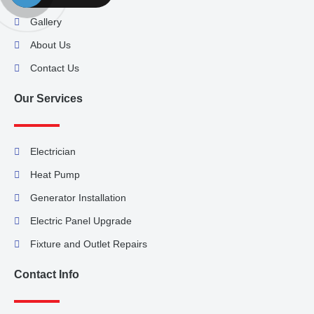
Gallery
About Us
Contact Us
Our Services
Electrician
Heat Pump
Generator Installation
Electric Panel Upgrade
Fixture and Outlet Repairs
Contact Info