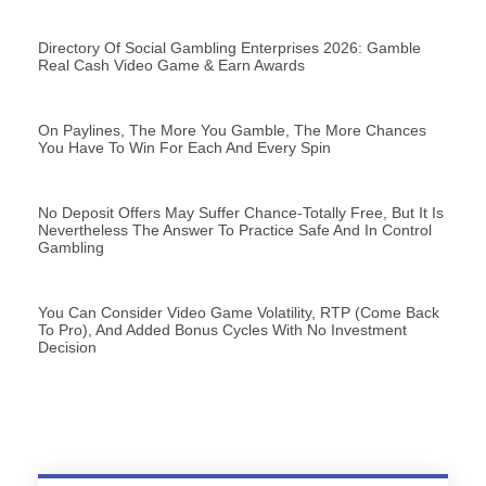
Directory Of Social Gambling Enterprises 2026: Gamble
Real Cash Video Game & Earn Awards
On Paylines, The More You Gamble, The More Chances
You Have To Win For Each And Every Spin
No Deposit Offers May Suffer Chance-Totally Free, But It Is
Nevertheless The Answer To Practice Safe And In Control
Gambling
You Can Consider Video Game Volatility, RTP (Come Back
To Pro), And Added Bonus Cycles With No Investment
Decision