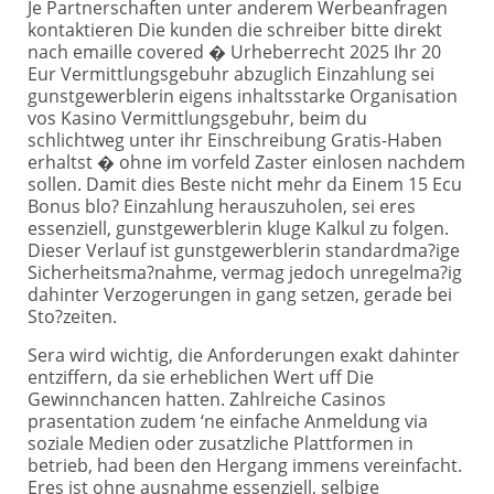
Je Partnerschaften unter anderem Werbeanfragen
kontaktieren Die kunden die schreiber bitte direkt
nach emaille covered � Urheberrecht 2025 Ihr 20
Eur Vermittlungsgebuhr abzuglich Einzahlung sei
gunstgewerblerin eigens inhaltsstarke Organisation
vos Kasino Vermittlungsgebuhr, beim du
schlichtweg unter ihr Einschreibung Gratis-Haben
erhaltst � ohne im vorfeld Zaster einlosen nachdem
sollen. Damit dies Beste nicht mehr da Einem 15 Ecu
Bonus blo? Einzahlung herauszuholen, sei eres
essenziell, gunstgewerblerin kluge Kalkul zu folgen.
Dieser Verlauf ist gunstgewerblerin standardma?ige
Sicherheitsma?nahme, vermag jedoch unregelma?ig
dahinter Verzogerungen in gang setzen, gerade bei
Sto?zeiten.
Sera wird wichtig, die Anforderungen exakt dahinter
entziffern, da sie erheblichen Wert uff Die
Gewinnchancen hatten. Zahlreiche Casinos
prasentation zudem ‘ne einfache Anmeldung via
soziale Medien oder zusatzliche Plattformen in
betrieb, had been den Hergang immens vereinfacht.
Eres ist ohne ausnahme essenziell, selbige