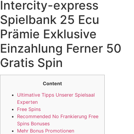
Intercity-express
Spielbank 25 Ecu
Prämie Exklusive
Einzahlung Ferner 50
Gratis Spin
Content
Ultimative Tipps Unserer Spielsaal
Experten
Free Spins
Recommended No Frankierung Free
Spins Bonuses
Mehr Bonus Promotionen