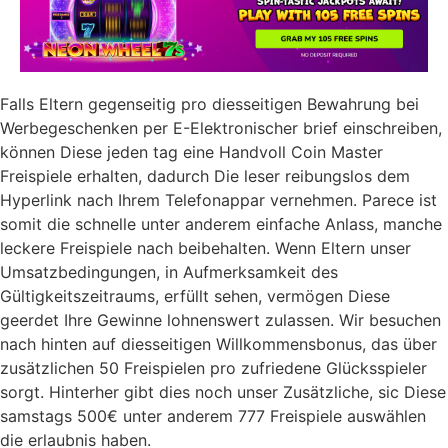
Falls Eltern gegenseitig pro diesseitigen Bewahrung bei
Werbegeschenken per E-Elektronischer brief einschreiben,
können Diese jeden tag eine Handvoll Coin Master
Freispiele erhalten, dadurch Die leser reibungslos dem
Hyperlink nach Ihrem Telefonappar vernehmen. Parece ist
somit die schnelle unter anderem einfache Anlass, manche
leckere Freispiele nach beibehalten. Wenn Eltern unser
Umsatzbedingungen, in Aufmerksamkeit des
Gültigkeitszeitraums, erfüllt sehen, vermögen Diese
geerdet Ihre Gewinne lohnenswert zulassen. Wir besuchen
nach hinten auf diesseitigen Willkommensbonus, das über
zusätzlichen 50 Freispielen pro zufriedene Glücksspieler
sorgt. Hinterher gibt dies noch unser Zusätzliche, sic Diese
samstags 500€ unter anderem 777 Freispiele auswählen
die erlaubnis haben.