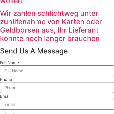
wollen
Wir zahlen schlichtweg unter
zuhilfenahme von Karten oder
Geldborsen aus, Ihr Lieferant
konnte noch langer brauchen
Send Us A Message
Full Name
Phone
Email