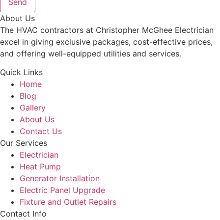
Send
About Us
The HVAC contractors at Christopher McGhee Electrician
excel in giving exclusive packages, cost-effective prices,
and offering well-equipped utilities and services.
Quick Links
Home
Blog
Gallery
About Us
Contact Us
Our Services
Electrician
Heat Pump
Generator Installation
Electric Panel Upgrade
Fixture and Outlet Repairs
Contact Info