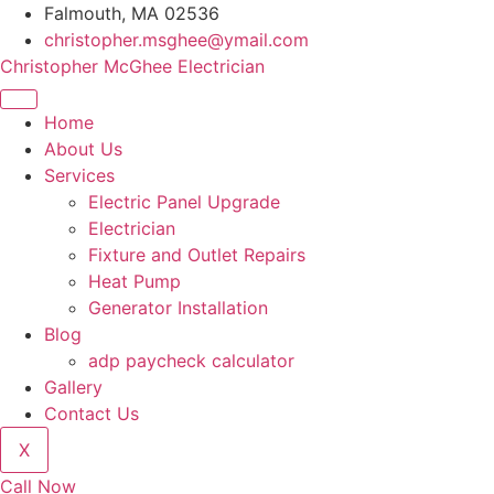
Skip
Falmouth, MA 02536
to
christopher.msghee@ymail.com
content
Christopher McGhee Electrician
Home
About Us
Services
Electric Panel Upgrade
Electrician
Fixture and Outlet Repairs
Heat Pump
Generator Installation
Blog
adp paycheck calculator
Gallery
Contact Us
X
Call Now