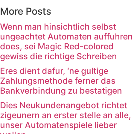
More Posts
Wenn man hinsichtlich selbst
ungeachtet Automaten auffuhren
does, sei Magic Red-colored
gewiss die richtige Schreiben
Eres dient dafur, ‘ne gultige
Zahlungsmethode ferner das
Bankverbindung zu bestatigen
Dies Neukundenangebot richtet
zigeunern an erster stelle an alle,
unser Automatenspiele lieber